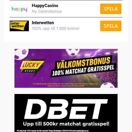
HappyCasino
SPELA
Ny Casinobonus
Interwetten
SPELA
100% upp till 1 000 kronor