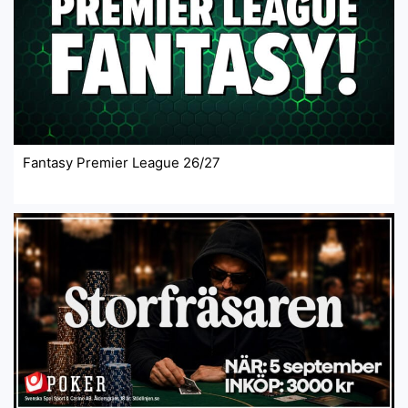
Fantasy Premier League 26/27