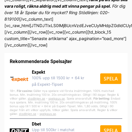
vara roligt, räkna aldrig med att vinna pengar på spel.
För dig
över 18 år Spelar du för mycket? Ring Stödlinjen: 020-
819100
[/vc_column_text]
[vc_raw_html]JTNDJTIxLS0lMjBUcnVzdEJveCUyMHdpZGdldC
[/vc_column][/vc_row][vc_row][vc_column][td_block_15
custom_title=”Senaste artiklarna” ajax_pagination=”load_more”]
[/vc_column][/vc_row]
Rekommenderade Spelsajter
Expekt
100% upp till 1500 kr + 64 kr
SPELA
på Expekt-Tipset
18+.
För casino:
Gäller nya spelare vid första insättningen. 100% matchad
bonus. Min. insättning 100 kr. 20x omsättningskrav. Giltigt i 90 dagar. Regler &
villkor gäller.
stodlinjen.se
–
spelpa
us.se
. Spela ansvarsfullt.
För betting:
Endast
nya spelare. Min. insättning 100 kr. 20x omsättningskrav på insättning. 100%
bonus upp till 1 500 kr + 64 kr på Expekt-Tipset. Min. 1,80 odds. Giltigt i 90
dagar från att villkor uppfylls. Villkor gäller. Spela ansvarsfullt. Regler & villkor
gäller.
stodlinjen.se
–
spelpaus.se
.
Dbet
Upp till 500kr i matchat
SPELA