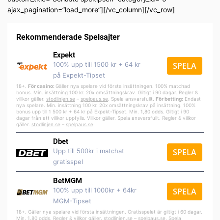
ajax_pagination=”load_more”][/vc_column][/vc_row]
Rekommenderade Spelsajter
Expekt
100% upp till 1500 kr + 64 kr
SPELA
på Expekt-Tipset
18+.
För casino:
Gäller nya spelare vid första insättningen. 100% matchad
bonus. Min. insättning 100 kr. 20x omsättningskrav. Giltigt i 90 dagar. Regler &
villkor gäller.
stodlinjen.se
–
spelpa
us.se
. Spela ansvarsfullt.
För betting:
Endast
nya spelare. Min. insättning 100 kr. 20x omsättningskrav på insättning. 100%
bonus upp till 1 500 kr + 64 kr på Expekt-Tipset. Min. 1,80 odds. Giltigt i 90
dagar från att villkor uppfylls. Villkor gäller. Spela ansvarsfullt. Regler & villkor
gäller.
stodlinjen.se
–
spelpaus.se
.
Dbet
Upp till 500kr i matchat
SPELA
gratisspel
BetMGM
100% upp till 1000kr + 64kr
SPELA
MGM-Tipset
18+. Gäller nya spelare vid första insättningen. Gratisspelet är giltigt i 60 dagar.
Min. 1.80 odds. Regler & villkor
gäller
.
stodlinjen.se
–
spelpaus.se
. Spela