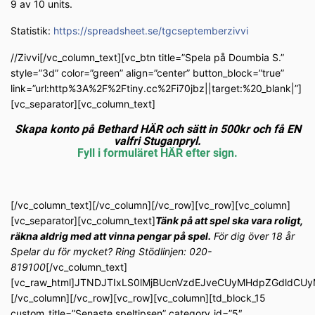
9 av 10 units.
Statistik:
https://spreadsheet.se/tgcseptemberzivvi
//Zivvi[/vc_column_text][vc_btn title=”Spela på Doumbia S.”
style=”3d” color=”green” align=”center” button_block=”true”
link=”url:http%3A%2F%2Ftiny.cc%2Fi70jbz||target:%20_blank|”]
[vc_separator][vc_column_text]
Skapa konto på Bethard HÄR och sätt in 500kr och få EN
valfri Stuganpryl.
Fyll i formuläret HÄR efter sign.
[/vc_column_text][/vc_column][/vc_row][vc_row][vc_column]
[vc_separator][vc_column_text]
Tänk på att spel ska vara roligt,
räkna aldrig med att vinna pengar på spel.
För dig över 18 år
Spelar du för mycket? Ring Stödlinjen: 020-
819100
[/vc_column_text]
[vc_raw_html]JTNDJTIxLS0lMjBUcnVzdEJveCUyMHdpZGdldC
[/vc_column][/vc_row][vc_row][vc_column][td_block_15
custom_title=”Senaste speltipsen” category_id=”5″