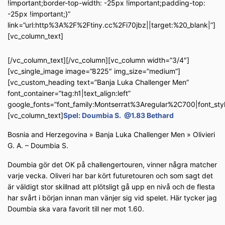
!important;border-top-width: -25px !important;padding-top:
-25px !important;}”
link=”url:http%3A%2F%2Ftiny.cc%2Fi70jbz||target:%20_blank|”]
[vc_column_text]
[/vc_column_text][/vc_column][vc_column width=”3/4″]
[vc_single_image image=”8225″ img_size=”medium”]
[vc_custom_heading text=”Banja Luka Challenger Men”
font_container=”tag:h1|text_align:left”
google_fonts=”font_family:Montserrat%3Aregular%2C700|font_s
[vc_column_text]
Spel: Doumbia S. @1.83 Bethard
Bosnia and Herzegovina » Banja Luka Challenger Men » Olivieri
G. A. – Doumbia S.
Doumbia gör det OK på challengertouren, vinner några matcher
varje vecka. Oliveri har bar kört futuretouren och som sagt det
är väldigt stor skillnad att plötsligt gå upp en nivå och de flesta
har svårt i början innan man vänjer sig vid spelet. Här tycker jag
Doumbia ska vara favorit till ner mot 1.60.