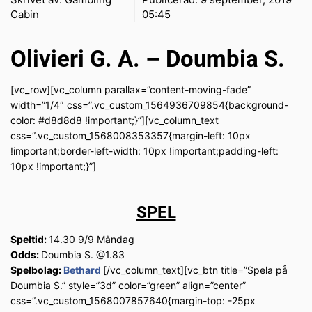
Cabin
05:45
Olivieri G. A. – Doumbia S.
[vc_row][vc_column parallax=”content-moving-fade”
width=”1/4″ css=”.vc_custom_1564936709854{background-
color: #d8d8d8 !important;}”][vc_column_text
css=”.vc_custom_1568008353357{margin-left: 10px
!important;border-left-width: 10px !important;padding-left:
10px !important;}”]
SPEL
Speltid:
14.30 9/9 Måndag
Odds:
Doumbia S. @1.83
Spelbolag:
Bethard
[/vc_column_text][vc_btn title=”Spela på
Doumbia S.” style=”3d” color=”green” align=”center”
css=”.vc_custom_1568007857640{margin-top: -25px