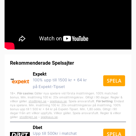
Rekommenderade Spelsajter
Expekt
100% upp till 1500 kr + 64 kr
SPELA
på Expekt-Tipset
18+.
För casino:
Gäller nya spelare vid första insättningen. 100% matchad
bonus. Min. insättning 100 kr. 20x omsättningskrav. Giltigt i 90 dagar. Regler &
villkor gäller.
stodlinjen.se
–
spelpa
us.se
. Spela ansvarsfullt.
För betting:
Endast
nya spelare. Min. insättning 100 kr. 20x omsättningskrav på insättning. 100%
bonus upp till 1 500 kr + 64 kr på Expekt-Tipset. Min. 1,80 odds. Giltigt i 90
dagar från att villkor uppfylls. Villkor gäller. Spela ansvarsfullt. Regler & villkor
gäller.
stodlinjen.se
–
spelpaus.se
.
Dbet
Upp till 500kr i matchat
SPELA