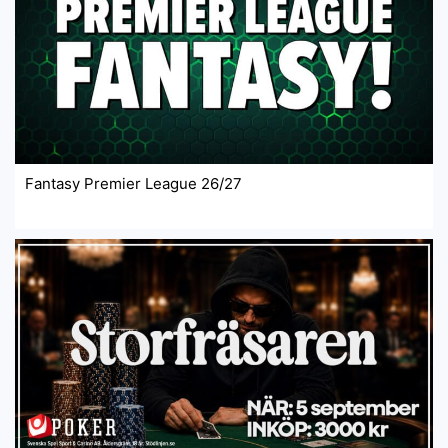
Fantasy Premier League 26/27