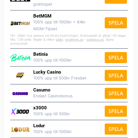
gratisspel
BetMGM
100% upp till 1000kr + 64kr
SPELA
MGM-Tipset
18+. Gäller nya spelare vid första insättningen. Gratisspelet är giltigt i 60 dagar.
Min. 1.80 odds. Regler & villkor
gäller
.
stodlinjen.se
–
spelpaus.se
. Spela
ansvarsfullt.
Betinia
SPELA
100% upp till 1000kr
Lucky Casino
SPELA
100% upp till 500kr Freebet
Casumo
SPELA
Endast Casinobonus
x3000
SPELA
100% upp till 500kr
Lodur
SPELA
100% upp till 1000kr