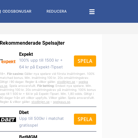
ODDSBONUSAR
REDUCERA
Rekommenderade Spelsajter
Expekt
100% upp till 1500 kr +
SPELA
64 kr på Expekt-Tipset
18+.
För casino:
Gäller nya spelare vid första insättningen. 100%
matchad bonus. Min. insättning 100 kr. 20x omsättningskrav.
Giltigt i 90 dagar. Regler & villkor gäller.
stodlinjen.se
–
spelpa
us.se
. Spela ansvarsfullt.
För betting:
Endast nya spelare. Min.
insättning 100 kr. 20x omsättningskrav på insättning. 100% bonus
upp till 1 500 kr + 64 kr på Expekt-Tipset. Min. 1,80 odds. Giltigt i
90 dagar från att villkor uppfylls. Villkor gäller. Spela ansvarsfullt.
Regler & villkor gäller.
stodlinjen.se
–
spelpaus.se
.
Dbet
Upp till 500kr i matchat
SPELA
gratisspel
BetMGM