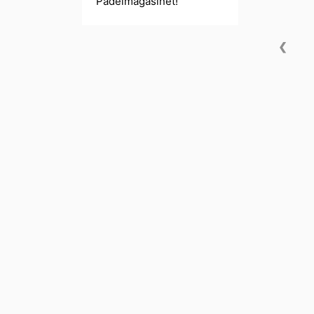
Padelmagasinet!
❮