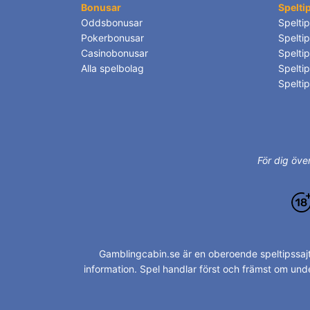
Bonusar
Spelti
Oddsbonusar
Speltip
Pokerbonusar
Spelti
Casinobonusar
Spelti
Alla spelbolag
Speltip
Spelti
För dig öve
Gamblingcabin.se är en oberoende speltipssajt.
information. Spel handlar först och främst om und