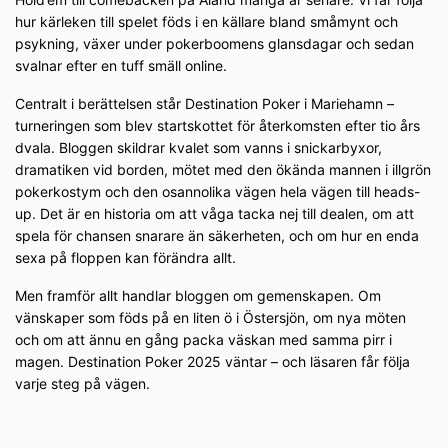
hur kärleken till spelet föds i en källare bland småmynt och
psykning, växer under pokerboomens glansdagar och sedan
svalnar efter en tuff smäll online.
Centralt i berättelsen står Destination Poker i Mariehamn –
turneringen som blev startskottet för återkomsten efter tio års
dvala. Bloggen skildrar kvalet som vanns i snickarbyxor,
dramatiken vid borden, mötet med den ökända mannen i illgrön
pokerkostym och den osannolika vägen hela vägen till heads-
up. Det är en historia om att våga tacka nej till dealen, om att
spela för chansen snarare än säkerheten, och om hur en enda
sexa på floppen kan förändra allt.
Men framför allt handlar bloggen om gemenskapen. Om
vänskaper som föds på en liten ö i Östersjön, om nya möten
och om att ännu en gång packa väskan med samma pirr i
magen. Destination Poker 2025 väntar – och läsaren får följa
varje steg på vägen.