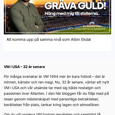
Att komma upp på samma nivå som Albin Ekdal
VM i USA – 32 år senare
För många svenskar är VM 1994 mer än bara fotboll – det är
minnen, känslor och ren magi. Nu, 32 år senare, väntar ett nytt
VM i USA och vår utsände tar med sig både nostalgin och
passionen över Atlanten. I den här bloggen får du följa med på
resan genom mästerskapet med personliga betraktelser,
berättelser från plats, tankar kring lagen och atmosfären.
Om du vill uppleva VM bortom resultaten och samtidigt få