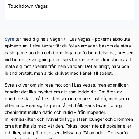
Touchdown Vegas
Syre
tar med dig hela vägen till Las Vegas – pokerns absoluta
epicentrum. I sina texter får du följa vardagen bakom de stora
cash game borden och turneringarna: förberedelserna, pressen
vid borden, svängningarna i självförtroende och känslan av att
mäta sig mot spelare från hela världen. Det är ärligt, nära och
ibland brutalt, men alltid skrivet med kärlek till spelet.
Syre skriver om sin resa mot och i Las Vegas, men egentligen
handlar det lika mycket om allt som ledde dit. Om åren av
grind, de där små besluten som inte märks just då, men som i
efterhand visar sig ha pekat åt ett håll. Hans texter rör sig
obehindrat mellan dåtid och nutid – från mopeder,
millennieskiften och livsval till flygplatser, lounger och drömmen
om att mäta sig med världen. Fokus ligger inte på pokaler eller
rubriker, utan på processen. Missarna. Tålamodet. Och varför