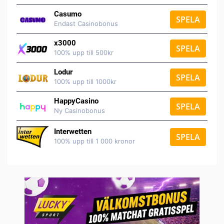
Casumo
SPELA
Endast Casinobonus
x3000
SPELA
100% upp till 500kr
Lodur
SPELA
100% upp till 1000kr
HappyCasino
SPELA
Ny Casinobonus
Interwetten
SPELA
100% upp till 1 000 kronor