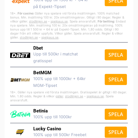
SPELA
på Expekt-Tipset
18+.
För casino:
Gäller nya spelare vid första insättningen. 100% matchad
bonus. Min. insättning 100 kr. 20x omsättningskrav. Giltigt i 90 dagar. Regler &
villkor gäller.
stodlinjen.se
–
spelpa
us.se
. Spela ansvarsfullt.
För betting:
Endast
nya spelare. Min. insättning 100 kr. 20x omsättningskrav på insättning. 100%
bonus upp till 1 500 kr + 64 kr på Expekt-Tipset. Min. 1,80 odds. Giltigt i 90
dagar från att villkor uppfylls. Villkor gäller. Spela ansvarsfullt. Regler & villkor
gäller.
stodlinjen.se
–
spelpaus.se
.
Dbet
Upp till 500kr i matchat
SPELA
gratisspel
BetMGM
100% upp till 1000kr + 64kr
SPELA
MGM-Tipset
18+. Gäller nya spelare vid första insättningen. Gratisspelet är giltigt i 60 dagar.
Min. 1.80 odds. Regler & villkor
gäller
.
stodlinjen.se
–
spelpaus.se
. Spela
ansvarsfullt.
Betinia
SPELA
100% upp till 1000kr
Lucky Casino
SPELA
100% upp till 500kr Freebet