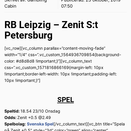
Cabin
07:50
RB Leipzig – Zenit S:t
Petersburg
[vc_row][vc_column parallax=”content-moving-fade”
width=”1/4″ css=”.vc_custom_1564936709854{background-
color: #d8d8d8 !important;}”][vc_column_text
css=”.vc_custom_1571816866169{margin-left: 10px
!important;border-left-width: 10px !important;padding-left:
10px !important;}”]
SPEL
Speltid:
18.54 23/10 Onsdag
Odds:
Zenit +0.5 @2.49
Spelbolag:
Svenska Spel
[/vc_column_text][vc_btn title=”Spela
på Zenit +0.5″ style=”3d” color=”green” align=”center”