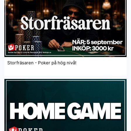
Storfräsaren - Poker på hög nivå!