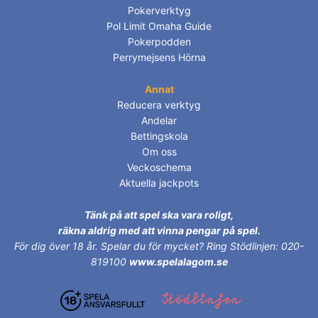
Pokerverktyg
Pol Limit Omaha Guide
Pokerpodden
Perrymejsens Hörna
Annat
Reducera verktyg
Andelar
Bettingskola
Om oss
Veckoschema
Aktuella jackpots
Tänk på att spel ska vara roligt,
räkna aldrig med att vinna pengar på spel.
För dig över 18 år.
Spelar du för mycket? Ring Stödlinjen: 020-
819100
www.spelalagom.se