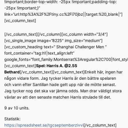
!important;border-top-width: -25px !important;padding-top:
-25px !important;}”
link=”url:http%3A%2F%2Ftiny.cc%2Fi70jbz||target:%20_blank|”]
[vc_column_text]
[/vc_column_text][/vc_column][vc_column width=”3/4″]
[vc_single_image image=”8225″ img_size=”medium”]
[vc_custom_heading text=” Shanghai Challenger Men ”
font_container=”tag:h1|text_align:left”
google_fonts=”font_family:Montserrat%3Aregular%2C700|font_s
[vc_column_text]
Spel: Harris A. @2.55
Bethard
[/vc_column_text][vc_column_text]Enkelt här, ingen har
någon vidare form. Jag tycker Harris är den bättre spelaren
och vann efter Santillan hade gett upp när de mötte senast.
Jag tycker nog det ska var jämna odds. Man drar väldigt stora
växlar av att den senaste matchen Harris strulade till det.
9 av 10 units.
Statistik:
https://spreadsheet.se/tgcseptemberzivvi
[/vc_column_text]