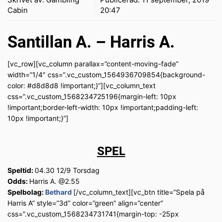
Cabin
20:47
Santillan A. – Harris A.
[vc_row][vc_column parallax=”content-moving-fade”
width=”1/4″ css=”.vc_custom_1564936709854{background-
color: #d8d8d8 !important;}”][vc_column_text
css=”.vc_custom_1568234725196{margin-left: 10px
!important;border-left-width: 10px !important;padding-left:
10px !important;}”]
SPEL
Speltid:
04.30 12/9 Torsdag
Odds:
Harris A. @2.55
Spelbolag:
Bethard
[/vc_column_text][vc_btn title=”Spela på
Harris A” style=”3d” color=”green” align=”center”
css=”.vc_custom_1568234731741{margin-top: -25px