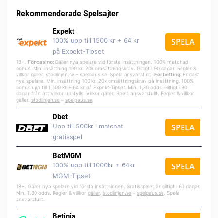
Rekommenderade Spelsajter
Expekt
100% upp till 1500 kr + 64 kr
SPELA
på Expekt-Tipset
18+.
För casino:
Gäller nya spelare vid första insättningen. 100% matchad
bonus. Min. insättning 100 kr. 20x omsättningskrav. Giltigt i 90 dagar. Regler &
villkor gäller.
stodlinjen.se
–
spelpa
us.se
. Spela ansvarsfullt.
För betting:
Endast
nya spelare. Min. insättning 100 kr. 20x omsättningskrav på insättning. 100%
bonus upp till 1 500 kr + 64 kr på Expekt-Tipset. Min. 1,80 odds. Giltigt i 90
dagar från att villkor uppfylls. Villkor gäller. Spela ansvarsfullt. Regler & villkor
gäller.
stodlinjen.se
–
spelpaus.se
.
Dbet
Upp till 500kr i matchat
SPELA
gratisspel
BetMGM
100% upp till 1000kr + 64kr
SPELA
MGM-Tipset
18+. Gäller nya spelare vid första insättningen. Gratisspelet är giltigt i 60 dagar.
Min. 1.80 odds. Regler & villkor
gäller
.
stodlinjen.se
–
spelpaus.se
. Spela
ansvarsfullt.
Betinia