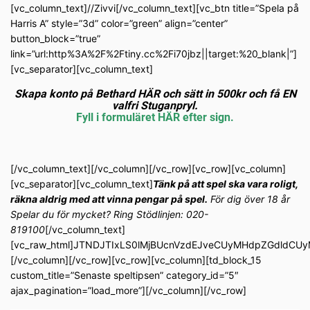
[vc_column_text]//Zivvi[/vc_column_text][vc_btn title=”Spela på
Harris A” style=”3d” color=”green” align=”center”
button_block=”true”
link=”url:http%3A%2F%2Ftiny.cc%2Fi70jbz||target:%20_blank|”]
[vc_separator][vc_column_text]
Skapa konto på Bethard HÄR och sätt in 500kr och få EN
valfri Stuganpryl.
Fyll i formuläret HÄR efter sign.
[/vc_column_text][/vc_column][/vc_row][vc_row][vc_column]
[vc_separator][vc_column_text]
Tänk på att spel ska vara roligt,
räkna aldrig med att vinna pengar på spel.
För dig över 18 år
Spelar du för mycket? Ring Stödlinjen: 020-
819100
[/vc_column_text]
[vc_raw_html]JTNDJTIxLS0lMjBUcnVzdEJveCUyMHdpZGdldC
[/vc_column][/vc_row][vc_row][vc_column][td_block_15
custom_title=”Senaste speltipsen” category_id=”5″
ajax_pagination=”load_more”][/vc_column][/vc_row]