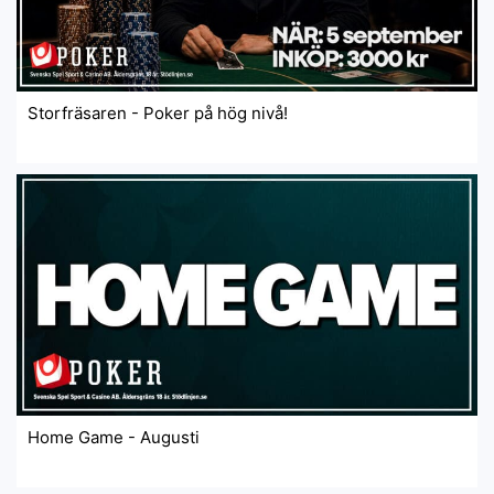
Storfräsaren - Poker på hög nivå!
Home Game - Augusti