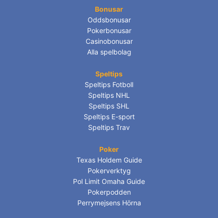
Bonusar
Oddsbonusar
Pokerbonusar
Casinobonusar
Alla spelbolag
Speltips
Speltips Fotboll
Speltips NHL
Speltips SHL
Speltips E-sport
Speltips Trav
Poker
Texas Holdem Guide
Pokerverktyg
Pol Limit Omaha Guide
Pokerpodden
Perrymejsens Hörna