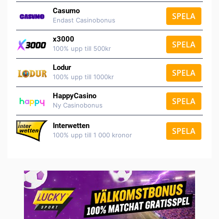
Casumo
SPELA
Endast Casinobonus
x3000
SPELA
100% upp till 500kr
Lodur
SPELA
100% upp till 1000kr
HappyCasino
SPELA
Ny Casinobonus
Interwetten
SPELA
100% upp till 1 000 kronor