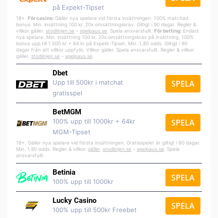
på Expekt-Tipset
18+.
För casino:
Gäller nya spelare vid första insättningen. 100% matchad
bonus. Min. insättning 100 kr. 20x omsättningskrav. Giltigt i 90 dagar. Regler &
villkor gäller.
stodlinjen.se
–
spelpa
us.se
. Spela ansvarsfullt.
För betting:
Endast
nya spelare. Min. insättning 100 kr. 20x omsättningskrav på insättning. 100%
bonus upp till 1 500 kr + 64 kr på Expekt-Tipset. Min. 1,80 odds. Giltigt i 90
dagar från att villkor uppfylls. Villkor gäller. Spela ansvarsfullt. Regler & villkor
gäller.
stodlinjen.se
–
spelpaus.se
.
Dbet
Upp till 500kr i matchat
SPELA
gratisspel
BetMGM
100% upp till 1000kr + 64kr
SPELA
MGM-Tipset
18+. Gäller nya spelare vid första insättningen. Gratisspelet är giltigt i 60 dagar.
Min. 1.80 odds. Regler & villkor
gäller
.
stodlinjen.se
–
spelpaus.se
. Spela
ansvarsfullt.
Betinia
SPELA
100% upp till 1000kr
Lucky Casino
SPELA
100% upp till 500kr Freebet