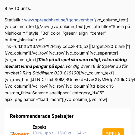
9 av 10 units.
Statistik :
www.spreadsheet.se/tgcnovember
[/vc_column_text]
[vc_column_text]//Zivvi[/vc_column_text][vc_btn title=”Spela på
Nishioka Y.” style=”3d” color=”green” align=”center”
button_block=”true”
link=”url:http%3A%2F%2Ftiny.cc%2F4t0jbz||target:%20_blank|”]
[/vc_column][/vc_row][vc_row][vc_column][vc_separator]
[vc_column_text]
Tänk på att spel ska vara roligt, räkna aldrig
med att vinna pengar på spel.
För dig över 18 år Spelar du för
mycket? Ring Stödlinjen: 020-819100
[/vc_column_text]
[vc_raw_html]JTNDJTIxLS0lMjBUcnVzdEJveCUyMHdpZGdldC
[/vc_column][/vc_row][vc_row][vc_column][td_block_15
custom_title=”Senaste speltipsen” category_id=”5″
ajax_pagination=”load_more”][/vc_column][/vc_row]
Rekommenderade Spelsajter
Expekt
100% upp till 1500 kr + 64 kr
SPELA