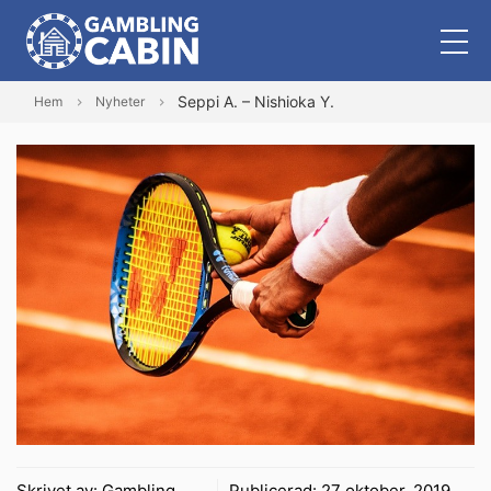
Seppi A. – Nishioka Y.
Hem
Nyheter
Skrivet av:
Gambling
Publicerad:
27 oktober, 2019