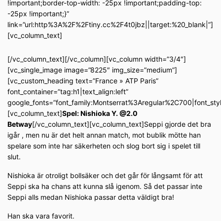
!important;border-top-width: -25px !important;padding-top:
-25px !important;}”
link=”url:http%3A%2F%2Ftiny.cc%2F4t0jbz||target:%20_blank|”]
[vc_column_text]
[/vc_column_text][/vc_column][vc_column width=”3/4″]
[vc_single_image image=”8225″ img_size=”medium”]
[vc_custom_heading text=”France » ATP Paris”
font_container=”tag:h1|text_align:left”
google_fonts=”font_family:Montserrat%3Aregular%2C700|font_s
[vc_column_text]
Spel: Nishioka Y. @2.0
Betway
[/vc_column_text][vc_column_text]Seppi gjorde det bra
igår , men nu är det helt annan match, mot bublik mötte han
spelare som inte har säkerheten och slog bort sig i spelet till
slut.
Nishioka är otroligt bollsäker och det går för långsamt för att
Seppi ska ha chans att kunna slå igenom. Så det passar inte
Seppi alls medan Nishioka passar detta väldigt bra!
Han ska vara favorit.