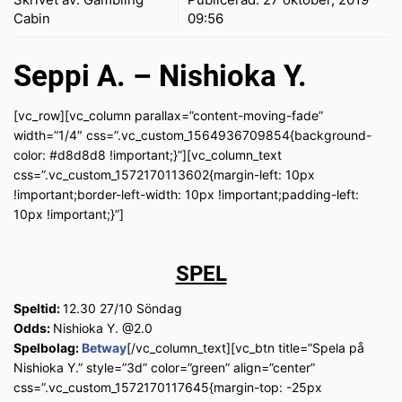
Cabin
09:56
Seppi A. – Nishioka Y.
[vc_row][vc_column parallax=”content-moving-fade”
width=”1/4″ css=”.vc_custom_1564936709854{background-
color: #d8d8d8 !important;}”][vc_column_text
css=”.vc_custom_1572170113602{margin-left: 10px
!important;border-left-width: 10px !important;padding-left:
10px !important;}”]
SPEL
Speltid:
12.30 27/10 Söndag
Odds:
Nishioka Y. @2.0
Spelbolag:
Betway
[/vc_column_text][vc_btn title=”Spela på
Nishioka Y.” style=”3d” color=”green” align=”center”
css=”.vc_custom_1572170117645{margin-top: -25px