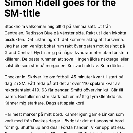
Simon Ridell goes for the
SM-title
Stockholm välkomnar mig alltid på samma sätt. Ut från
Centralen. Radisson Blue på vänster sida. Rakt ut i den inkokta
pisslukten. Det luktar ingrott, det kommer aldrig att försvinna.
Jag har som vanligt bokat rum rakt över gatan mot kasinot på
Grand Central. Hyrt in mig på några kvadratmeter utan fönster i
källaren. De bästa rummen att sova i. Ingen jädra näktergal eller
solstråle som stör på morgonen. Kolsvart rakt av. Som döden.
Checkar in. Skriver lite om fotboll. 45 minuter kvar till start på
dag 2 i SM. Fått reda på att det är över 110 spelare kvar av
rekordantalet 419. 63 får pengar. Smått oövervinnligt. Går till
baren. Beställer en stor stark och en måttlig fyra Glenfiddich.
Känner mig starkare. Dags att spela kort!
Har mest marker på mitt bord. Känner igen gamle Linkan som
varit med från Dackes dagar. I övrigt är det ett anonymt bord
för mig. Shuffle up and deal! Första handen. Viker upp ett ess.