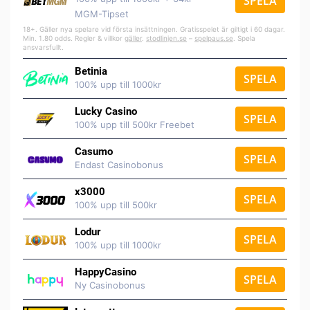
SPELA
MGM-Tipset
18+. Gäller nya spelare vid första insättningen. Gratisspelet är giltigt i 60 dagar.
Min. 1.80 odds. Regler & villkor
gäller
.
stodlinjen.se
–
spelpaus.se
. Spela
ansvarsfullt.
Betinia
SPELA
100% upp till 1000kr
Lucky Casino
SPELA
100% upp till 500kr Freebet
Casumo
SPELA
Endast Casinobonus
x3000
SPELA
100% upp till 500kr
Lodur
SPELA
100% upp till 1000kr
HappyCasino
SPELA
Ny Casinobonus