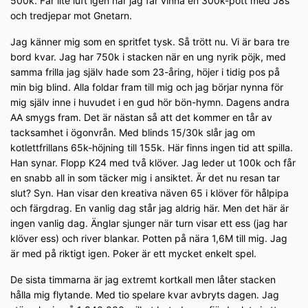
500k. Får lite luft igen när jag får vinna en 300k-pott med J8s
och tredjepar mot Gnetarn.
Jag känner mig som en spritfet tysk. Så trött nu. Vi är bara tre
bord kvar. Jag har 750k i stacken när en ung nyrik pöjk, med
samma frilla jag själv hade som 23-åring, höjer i tidig pos på
min big blind. Alla foldar fram till mig och jag börjar nynna för
mig själv inne i huvudet i en gud hör bön-hymn. Dagens andra
AA smygs fram. Det är nästan så att det kommer en tår av
tacksamhet i ögonvrån. Med blinds 15/30k slår jag om
kotlettfrillans 65k-höjning till 155k. Här finns ingen tid att spilla.
Han synar. Flopp K24 med två klöver. Jag leder ut 100k och får
en snabb all in som täcker mig i ansiktet. Är det nu resan tar
slut? Syn. Han visar den kreativa näven 65 i klöver för hålpipa
och färgdrag. En vanlig dag står jag aldrig här. Men det här är
ingen vanlig dag. Änglar sjunger när turn visar ett ess (jag har
klöver ess) och river blankar. Potten på nära 1,6M till mig. Jag
är med på riktigt igen. Poker är ett mycket enkelt spel.
De sista timmarna är jag extremt kortkall men låter stacken
hålla mig flytande. Med tio spelare kvar avbryts dagen. Jag