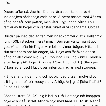
mig.
Dagen tuffar på. Jag har lärt mig läxan och tar det lugnt.
Morapojken börjar höja varje hand. 3-betar honom med 45s en
gång och får hem potten, men låter ungtuppen hållas. Folk
ramlar av till höger och vänster. Snart är vi i pengarna. Gott så.
Grindar på med det jag får, men inget kommer gratis. Håller mig
runt 400k i stacken i flera timmar. Den som väntar på något
gott väntar ofta för länge. Men ibland vinner trägen. Hittar till
slut mitt andra par för dagen, KK. Höjer och får även denna
gång en allin emot mig. Syn. Upp mot QTs. Jag vinner. Handen
efter får jag AK. Höjer. All in igen! Syn. Upp mot AQ. Står igen.
Vilken jädra rusch! Upp över millen och jag är med i toppen.
Från där är grinden tung och jobbig. Jag pissar i motvind och
allt jag hittar på blir nedsynat av A-hög. Är jag så jädra lättläst?
En bärs till, tack!
Börjar bli trött. Får AK i big blind, blir så klart nöjd när knappen
höjer och vi får in det. Mindre nöjd med hans KK. Torsk. Ner på