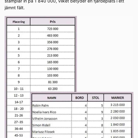
stämplar in på 1 840 000, vilket betyder en fjärdeplats i ett
jämnt fält.