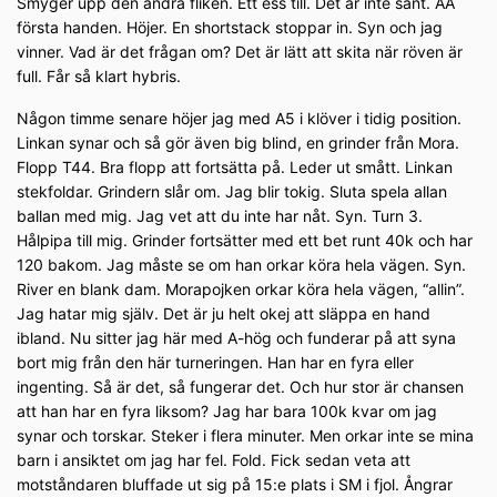
Smyger upp den andra fliken. Ett ess till. Det är inte sant. AA
första handen. Höjer. En shortstack stoppar in. Syn och jag
vinner. Vad är det frågan om? Det är lätt att skita när röven är
full. Får så klart hybris.
Någon timme senare höjer jag med A5 i klöver i tidig position.
Linkan synar och så gör även big blind, en grinder från Mora.
Flopp T44. Bra flopp att fortsätta på. Leder ut smått. Linkan
stekfoldar. Grindern slår om. Jag blir tokig. Sluta spela allan
ballan med mig. Jag vet att du inte har nåt. Syn. Turn 3.
Hålpipa till mig. Grinder fortsätter med ett bet runt 40k och har
120 bakom. Jag måste se om han orkar köra hela vägen. Syn.
River en blank dam. Morapojken orkar köra hela vägen, “allin”.
Jag hatar mig själv. Det är ju helt okej att släppa en hand
ibland. Nu sitter jag här med A-hög och funderar på att syna
bort mig från den här turneringen. Han har en fyra eller
ingenting. Så är det, så fungerar det. Och hur stor är chansen
att han har en fyra liksom? Jag har bara 100k kvar om jag
synar och torskar. Steker i flera minuter. Men orkar inte se mina
barn i ansiktet om jag har fel. Fold. Fick sedan veta att
motståndaren bluffade ut sig på 15:e plats i SM i fjol. Ångrar