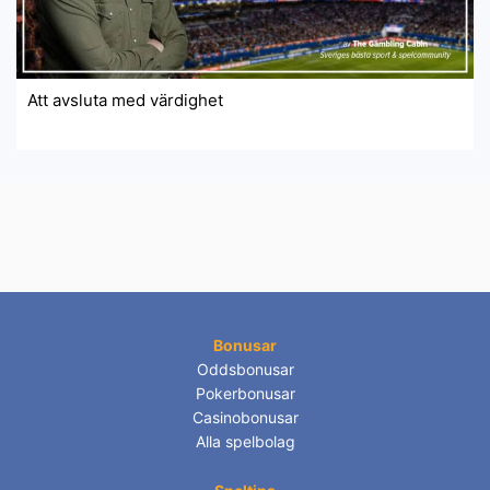
Att avsluta med värdighet
Bonusar
Oddsbonusar
Pokerbonusar
Casinobonusar
Alla spelbolag