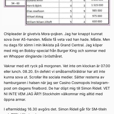
Chipleader är givetvis Mora-pojken. Jag har knappt kunnat
sova över A5-handen. Måste få veta vad han hade. Måste. Men
nu dags för sömn i min likkista på Grand Central. Jag köper
med mig en Bobby-special från Burger King och somnar med
en Whopper dinglande i brösthåret.
Vaknar med ett ryck på morgonen. Vet inte om klockan är 07.00
eller lunch. 08.20. En defekt vi småbarnsföräldrar har att inte
kunna sova ut. Scrollar lite sociala medier. Sätter resterna av
hamburgaren i halsen när jag ser Casino Cosmopols Instagram-
post om dagens finalbord. De har döpt mig till Simon Ridell. VET
NI INTE VEM JAG ÄR?! Stockholm välkomnar mig alltid med
öppna armar.
I eftermiddag 16.30 avgörs det. Simon Ridell går för SM-titeln