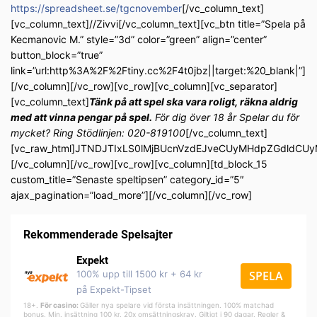
https://spreadsheet.se/tgcnovember
[/vc_column_text]
[vc_column_text]//Zivvi[/vc_column_text][vc_btn title=”Spela på
Kecmanovic M.” style=”3d” color=”green” align=”center”
button_block=”true”
link=”url:http%3A%2F%2Ftiny.cc%2F4t0jbz||target:%20_blank|”]
[/vc_column][/vc_row][vc_row][vc_column][vc_separator]
[vc_column_text]
Tänk på att spel ska vara roligt, räkna aldrig
med att vinna pengar på spel.
För dig över 18 år Spelar du för
mycket? Ring Stödlinjen: 020-819100
[/vc_column_text]
[vc_raw_html]JTNDJTIxLS0lMjBUcnVzdEJveCUyMHdpZGdldC
[/vc_column][/vc_row][vc_row][vc_column][td_block_15
custom_title=”Senaste speltipsen” category_id=”5″
ajax_pagination=”load_more”][/vc_column][/vc_row]
Rekommenderade Spelsajter
Expekt
100% upp till 1500 kr + 64 kr
SPELA
på Expekt-Tipset
18+.
För casino:
Gäller nya spelare vid första insättningen. 100% matchad
bonus. Min. insättning 100 kr. 20x omsättningskrav. Giltigt i 90 dagar. Regler &