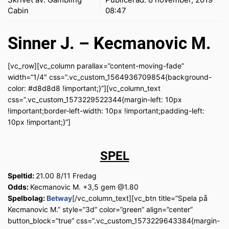
Cabin
08:47
Sinner J. – Kecmanovic M.
[vc_row][vc_column parallax=”content-moving-fade”
width=”1/4″ css=”.vc_custom_1564936709854{background-
color: #d8d8d8 !important;}”][vc_column_text
css=”.vc_custom_1573229522344{margin-left: 10px
!important;border-left-width: 10px !important;padding-left:
10px !important;}”]
SPEL
Speltid:
21.00 8/11 Fredag
Odds:
Kecmanovic M. +3,5 gem @1.80
Spelbolag:
Betway
[/vc_column_text][vc_btn title=”Spela på
Kecmanovic M.” style=”3d” color=”green” align=”center”
button_block=”true” css=”.vc_custom_1573229643384{margin-