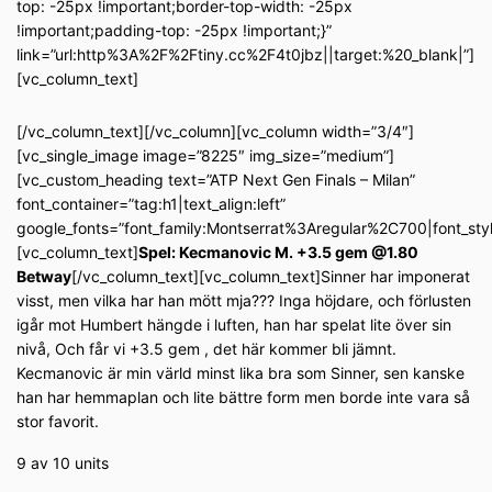
top: -25px !important;border-top-width: -25px
!important;padding-top: -25px !important;}”
link=”url:http%3A%2F%2Ftiny.cc%2F4t0jbz||target:%20_blank|”]
[vc_column_text]
[/vc_column_text][/vc_column][vc_column width=”3/4″]
[vc_single_image image=”8225″ img_size=”medium”]
[vc_custom_heading text=”ATP Next Gen Finals – Milan”
font_container=”tag:h1|text_align:left”
google_fonts=”font_family:Montserrat%3Aregular%2C700|font_s
[vc_column_text]
Spel: Kecmanovic M. +3.5 gem @1.80
Betway
[/vc_column_text][vc_column_text]Sinner har imponerat
visst, men vilka har han mött mja??? Inga höjdare, och förlusten
igår mot Humbert hängde i luften, han har spelat lite över sin
nivå, Och får vi +3.5 gem , det här kommer bli jämnt.
Kecmanovic är min värld minst lika bra som Sinner, sen kanske
han har hemmaplan och lite bättre form men borde inte vara så
stor favorit.
9 av 10 units