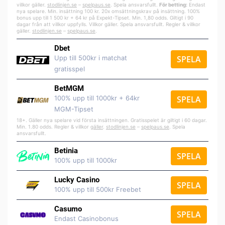
villkor gäller.
stodlinjen.se
–
spelpa
us.se
. Spela ansvarsfullt.
För betting:
Endast
nya spelare. Min. insättning 100 kr. 20x omsättningskrav på insättning. 100%
bonus upp till 1 500 kr + 64 kr på Expekt-Tipset. Min. 1,80 odds. Giltigt i 90
dagar från att villkor uppfylls. Villkor gäller. Spela ansvarsfullt. Regler & villkor
gäller.
stodlinjen.se
–
spelpaus.se
.
Dbet
Upp till 500kr i matchat
SPELA
gratisspel
BetMGM
100% upp till 1000kr + 64kr
SPELA
MGM-Tipset
18+. Gäller nya spelare vid första insättningen. Gratisspelet är giltigt i 60 dagar.
Min. 1.80 odds. Regler & villkor
gäller
.
stodlinjen.se
–
spelpaus.se
. Spela
ansvarsfullt.
Betinia
SPELA
100% upp till 1000kr
Lucky Casino
SPELA
100% upp till 500kr Freebet
Casumo
SPELA
Endast Casinobonus