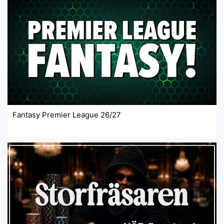
Fantasy Premier League 26/27