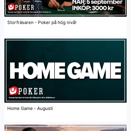
Storfräsaren - Poker på hög nivå!
Home Game - Augusti