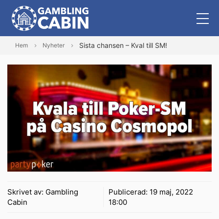
Sista chansen – Kval till SM!
Hem
Nyheter
Skrivet av:
Gambling
Publicerad:
19 maj, 2022
Cabin
18:00