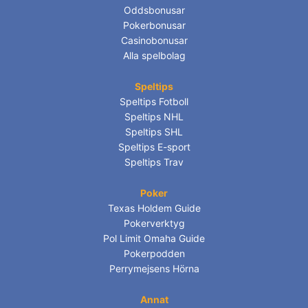
Oddsbonusar
Pokerbonusar
Casinobonusar
Alla spelbolag
Speltips
Speltips Fotboll
Speltips NHL
Speltips SHL
Speltips E-sport
Speltips Trav
Poker
Texas Holdem Guide
Pokerverktyg
Pol Limit Omaha Guide
Pokerpodden
Perrymejsens Hörna
Annat