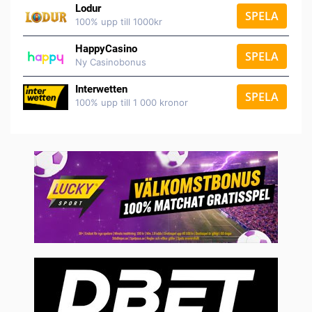
Lodur
SPELA
100% upp till 1000kr
HappyCasino
SPELA
Ny Casinobonus
Interwetten
SPELA
100% upp till 1 000 kronor