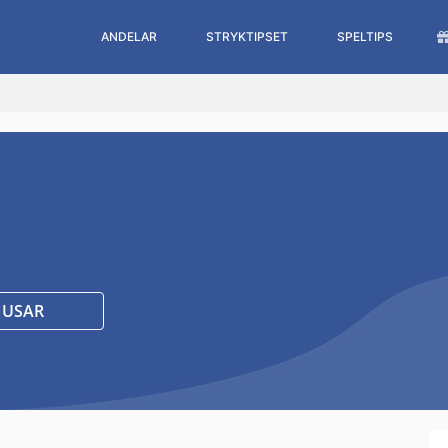
ANDELAR
STRYKTIPSET
SPELTIPS
USAR