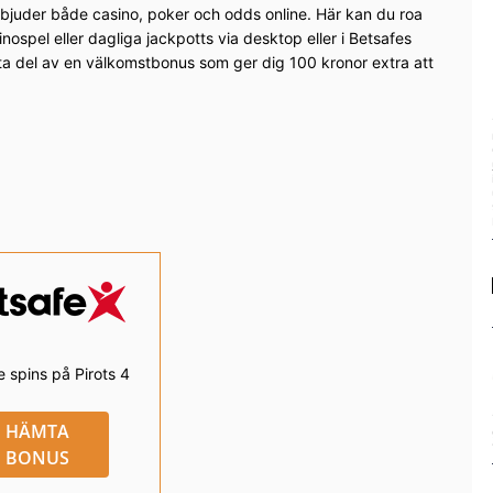
erbjuder både casino, poker och odds online. Här kan du roa
nospel eller dagliga jackpotts via desktop eller i Betsafes
 ta del av en välkomstbonus som ger dig 100 kronor extra att
e spins på Pirots 4
HÄMTA
BONUS