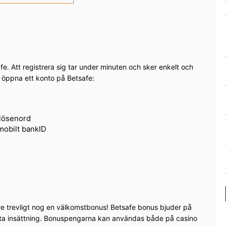
 Att registrera sig tar under minuten och sker enkelt och
t öppna ett konto på Betsafe:
 lösenord
 mobilt bankID
re trevligt nog en välkomstbonus! Betsafe bonus bjuder på
rsta insättning. Bonuspengarna kan användas både på casino