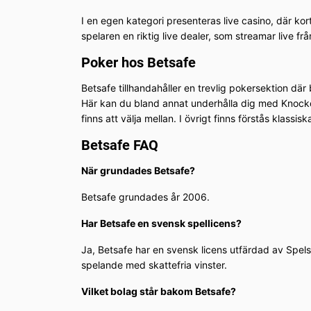
I en egen kategori presenteras live casino, där kort
spelaren en riktig live dealer, som streamar live fr
Poker hos Betsafe
Betsafe tillhandahåller en trevlig pokersektion dä
Här kan du bland annat underhålla dig med Knocko
finns att välja mellan. I övrigt finns förstås kla
Betsafe FAQ
När grundades Betsafe?
Betsafe grundades år 2006.
Har Betsafe en svensk spellicens?
Ja, Betsafe har en svensk licens utfärdad av Spels
spelande med skattefria vinster.
Vilket bolag står bakom Betsafe?