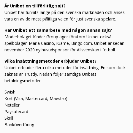
Är Unibet en tillförlitlig sajt?
Unibet har funnits länge på den svenska marknaden och anses
vara en av de mest pålitliga valen för just svenska spelare.
Har Unibet ett samarbete med någon annan sajt?
Moderbolaget Kinder Group äger förutom Unibet också
spelbolagen Maria Casino, iGame, Bingo.com. Unibet är sedan
november 2020 ny huvudsponsor för Allsvenskan i fotboll.
Vilka insättningsmetoder erbjuder Unibet?
Unibet erbjuder flera olika metoder för insättning. En som dock
saknas är Trustly. Nedan följer samtliga Unibets
betalningsmetoder:
Swish
Kort (Visa, Mastercard, Maestro)
Neteller
Paysafecard
Skrill
Banköverföring