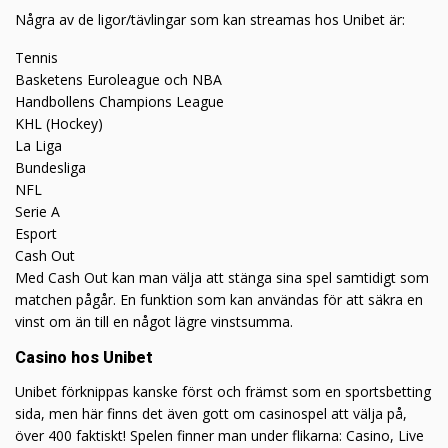
Några av de ligor/tävlingar som kan streamas hos Unibet är:
Tennis
Basketens Euroleague och NBA
Handbollens Champions League
KHL (Hockey)
La Liga
Bundesliga
NFL
Serie A
Esport
Cash Out
Med Cash Out kan man välja att stänga sina spel samtidigt som
matchen pågår. En funktion som kan användas för att säkra en
vinst om än till en något lägre vinstsumma.
Casino hos Unibet
Unibet förknippas kanske först och främst som en sportsbetting
sida, men här finns det även gott om casinospel att välja på,
över 400 faktiskt! Spelen finner man under flikarna: Casino, Live