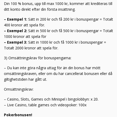
Din 100 % bonus, upp till max 1000 kr, kommer att krediteras till
ditt konto direkt efter din första insättning.
– Exempel 1:
Sätt in 200 kr och få 200 kr i bonuspengar = Totalt
400 kronor att spela för.
– Exempel 2:
Sätt in 500 kr och få 500 kr i bonuspengar = Totalt
1000 kronor att spela för
– Exempel 3:
Sätt in 1000 kr och få 1000 kr i bonuspengar =
Totalt 2000 kronor att spela för.
3) Omsättningskrav för bonuspengarna:
– Du kan inte göra några uttag för än din bonus har mött
omsättningskraven, eller om du har cancellerat bonusen eller då
giltighetstiden har gått ut.
Omsättningskrav:
– Casino, Slots, Games och Minispel i bingolobbyn: x 20.
– Live Casino, table games och videopoker: 100x
Pokerbonusen!