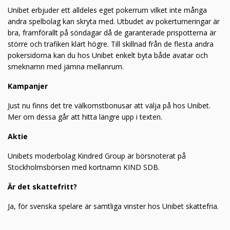
Unibet erbjuder ett alldeles eget pokerrum vilket inte många
andra spelbolag kan skryta med. Utbudet av pokerturneringar är
bra, framförallt på söndagar då de garanterade prispotterna är
större och trafiken klart högre. Till skillnad från de flesta andra
pokersidorna kan du hos Unibet enkelt byta både avatar och
smeknamn med jämna mellanrum.
Kampanjer
Just nu finns det tre välkomstbonusar att välja på hos Unibet.
Mer om dessa går att hitta längre upp i texten.
Aktie
Unibets moderbolag Kindred Group är börsnoterat på
Stockholmsbörsen med kortnamn KIND SDB.
Är det skattefritt?
Ja, för svenska spelare är samtliga vinster hos Unibet skattefria.