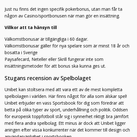
Just nu finns det ingen specifik pokerbonus, utan man får ta
någon av Casino/sportbonusen när man gör en insättning.
Villkor att ta hänsyn till
Välkomstbonusar är tillgängliga i 60 dagar.
Välkomstbonusar gäller för nya spelare som är minst 18 år och
bosatta i Sverige
Paysafecard, Neteller eller Skrill fungerar inte som
insättningsmetoder för att bonus ska kunna ges ut.
Stugans recension av Spelbolaget
Unibet kan stoltsera med att vara ett av de mest kompletta
spelbolagen i världen. Här finns något för alla som älskar spel!
Unibet erbjuder en vass Sportsbook för dig som föredrar att
betta på olika typer av sport, underhållning och politik. Oddsen
för europeisk toppfotboll står sig i synnerhet riktigt bra jämfört
med flera andra spelbolag. Ett minus är dock att Unibet ligger
aningen efter vissa konkurrenter när det kommer till design och
användarvänlighet i sportsbooken.