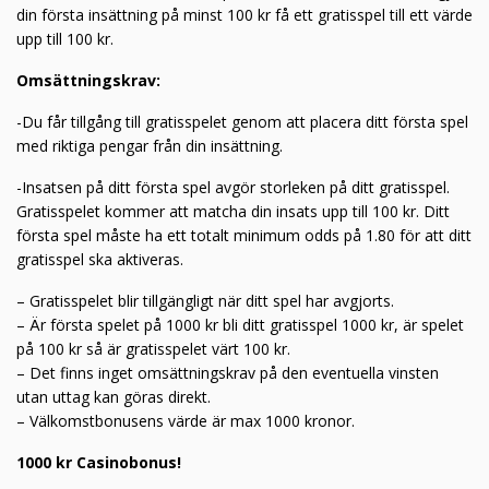
din första insättning på minst 100 kr få ett gratisspel till ett värde
upp till 100 kr.
Omsättningskrav:
-Du får tillgång till gratisspelet genom att placera ditt första spel
med riktiga pengar från din insättning.
-Insatsen på ditt första spel avgör storleken på ditt gratisspel.
Gratisspelet kommer att matcha din insats upp till 100 kr. Ditt
första spel måste ha ett totalt minimum odds på 1.80 för att ditt
gratisspel ska aktiveras.
– Gratisspelet blir tillgängligt när ditt spel har avgjorts.
– Är första spelet på 1000 kr bli ditt gratisspel 1000 kr, är spelet
på 100 kr så är gratisspelet värt 100 kr.
– Det finns inget omsättningskrav på den eventuella vinsten
utan uttag kan göras direkt.
– Välkomstbonusens värde är max 1000 kronor.
1000 kr Casinobonus!