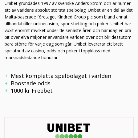
Unibet grundades 1997 av svenske Anders Ström och är numer
ett av världens absolut största spelbolag. Unibet är en del av det
Malta-baserade företaget Kindred Group plc som bland annat
tillhandahåller onlinecasino, sportsbetting och poker. Unibet har
vuxit enormt mycket under de senaste åren och har idag en bra
bit över elva miljoner användare världen över och blir dessutom
bara större för varje dag som går. Unibet levererar ett brett
spelutbud av casino, odds och poker i toppklass med
marknadsledande bonusar.
Mest kompletta spelbolaget i världen
Boostade odds
1000 kr Freebet