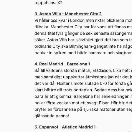
toppchans. X2!
3. Aston Villa – Manchester City 2
Vi håller oss kvar i London men riktar blickarna
tillbaka. Manchester City har för vana att finnas m
denna titel fyra gånger de sex senaste säsonger
säker. Aston Villa har självfallet gjort det bra som 
ordinarie City ska Birmingham-gänget inte ha något
bankar in spiken med både hammare och slagborr
4. Real Madrid – Barcelona 1
Så till världens största match, El Clásico. Lika het
men samtidigt uppskattar åtminstone jag när det in
det var då. Höstens möte slutade 0-0 för första 
klart bättre då trots bortaplan. Sedan dess har 
bara är att glömma. Barcelona har serieledningen m
bollar förra veckan mot ett svagt Eibar. Här blir de
bryter en förbannelse på sju raka matcher utan se
glänsande panna!
5. Espanyol – Atlético Madrid 1