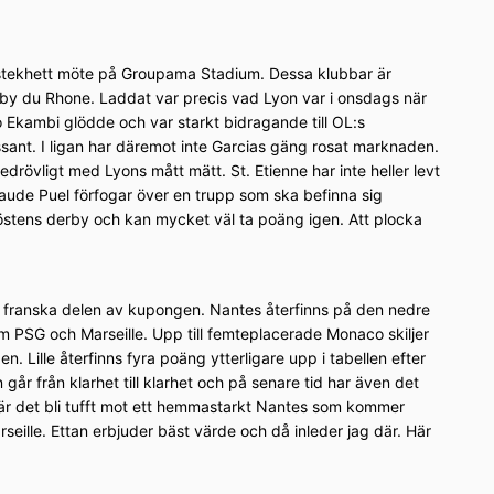
ett stekhett möte på Groupama Stadium. Dessa klubbar är
erby du Rhone. Laddat var precis vad Lyon var i onsdags när
Ekambi glödde och var starkt bidragande till OL:s
ant. I ligan har däremot inte Garcias gäng rosat marknaden.
rövligt med Lyons mått mätt. St. Etienne har inte heller levt
laude Puel förfogar över en trupp som ska befinna sig
höstens derby och kan mycket väl ta poäng igen. Att plocka
en franska delen av kupongen. Nantes återfinns på den nedre
 PSG och Marseille. Upp till femteplacerade Monaco skiljer
 Lille återfinns fyra poäng ytterligare upp i tabellen efter
går från klarhet till klarhet och på senare tid har även det
 lär det bli tufft mot ett hemmastarkt Nantes som kommer
eille. Ettan erbjuder bäst värde och då inleder jag där. Här