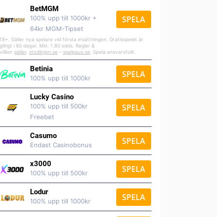
BetMGM
100% upp till 1000kr +
SPELA
64kr MGM-Tipset
18+. Gäller nya spelare vid första insättningen. Gratisspelet är
giltigt i 60 dagar. Min. 1.80 odds. Regler &
villkor
gäller
.
stodlinjen.se
–
spelpaus.se
. Spela ansvarsfullt.
Betinia
SPELA
100% upp till 1000kr
Lucky Casino
100% upp till 500kr
SPELA
Freebet
Casumo
SPELA
Endast Casinobonus
x3000
SPELA
100% upp till 500kr
Lodur
SPELA
100% upp till 1000kr