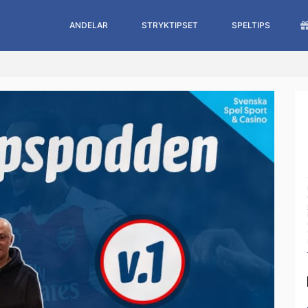
ANDELAR
STRYKTIPSET
SPELTIPS