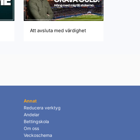
Att avsluta med värdighet
Annat
Reducera verktyg
Andelar
Bettingskola
Om oss
Veckoschema