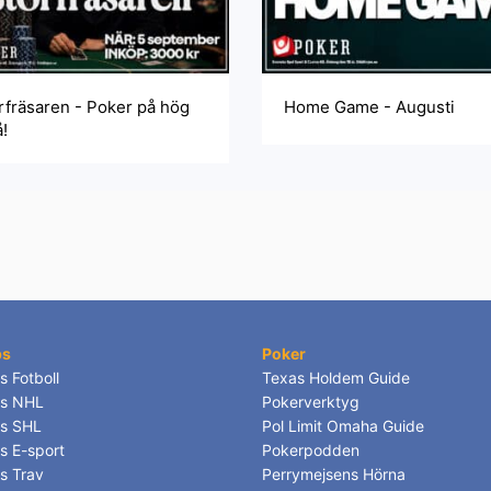
rfräsaren - Poker på hög
Home Game - Augusti
å!
ps
Poker
s Fotboll
Texas Holdem Guide
ps NHL
Pokerverktyg
ps SHL
Pol Limit Omaha Guide
s E-sport
Pokerpodden
ps Trav
Perrymejsens Hörna