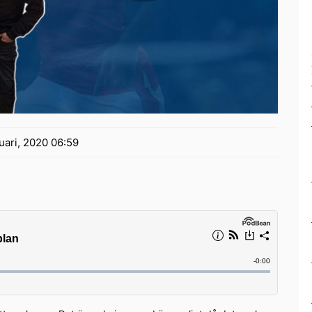
uari, 2020 06:59