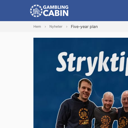
Five-year plan
Hem
Nyheter