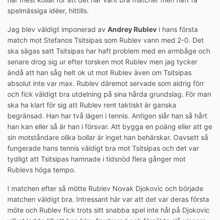
spelmässiga idéer, hittills.
Jag blev väldigt imponerad av
Andrey Rublev
i hans första
match mot Stefanos Tsitsipas som Rublev vann med 2-0. Det
ska sägas satt Tsitsipas har haft problem med en armbåge och
senare drog sig ur efter torsken mot Rublev men jag tycker
ändå att han såg helt ok ut mot Rublev även om Tsitsipas
absolut inte var max. Rublev däremot servade som aldrig förr
och fick väldigt bra utdelning på sina hårda grundslag. För man
ska ha klart för sig att Rublev rent taktiskt är ganska
begränsad. Han har två lägen i tennis. Antigen slår han så hårt
han kan eller så är han i försvar. Att bygga en poäng eller att ge
sin motståndare olika bollar är inget han behärskar. Oavsett så
fungerade hans tennis väldigt bra mot Tsitsipas och det var
tydligt att Tsitsipas hamnade i tidsnöd flera gånger mot
Rublevs höga tempo.
I matchen efter så mötte Rublev Novak Djokovic och började
matchen väldigt bra. Intressant här var att det var deras första
möte och Rublev fick trots sitt snabba spel inte hål på Djokovic