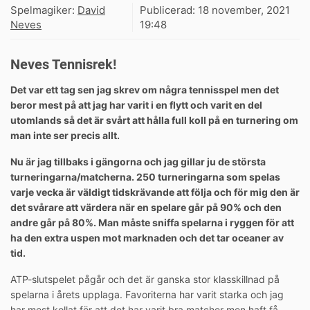
Spelmagiker:
David
Publicerad:
18 november, 2021
Neves
19:48
Neves Tennisrek!
Det var ett tag sen jag skrev om några tennisspel men det
beror mest på att jag har varit i en flytt och varit en del
utomlands så det är svårt att hålla full koll på en turnering om
man inte ser precis allt.
Nu är jag tillbaks i gängorna och jag gillar ju de största
turneringarna/matcherna. 250 turneringarna som spelas
varje vecka är väldigt tidskrävande att följa och för mig den är
det svårare att värdera när en spelare går på 90% och den
andre går på 80%. Man måste sniffa spelarna i ryggen för att
ha den extra uspen mot marknaden och det tar oceaner av
tid.
ATP-slutspelet pågår och det är ganska stor klasskillnad på
spelarna i årets upplaga. Favoriterna har varit starka och jag
har mest kollat för att det har varit bra matcher men haft få