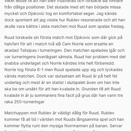
vilket ledde till att han blev frustrerad och försökte slå vinnare
från dåliga positioner. Det slutade med att han började missa
mycket och Djokovic tog en komfortabel seger. Jag kände
dock spontant att jag visste hur Rublev resonerade och att han
skulle vara bättre i sista matchen mot Ruud som spelas fredag.
Ruud torskade sin första match mot Djokovic som där gick på
halvfart för att i match två slå Cam Norrie som ersatte en
skadad Tsitsipas i turneringen. Den matchen spelades igår och
var turneringens överlägset sämsta. Ruud har problem med det
snabba underlaget och Norrie kändes inte helt förberedd.
Norrie tog första 6-1 men Ruud spelade upp sig och lyckades
vända matchen. Dock var slutsatsen att Ruud är på helt fel
underlag och mest är en statist i slutspelet även om han inte
ska be om ursäkt för att han kvalade in. Grunden till att Ruud
kvalade in är ju sommarens fina facit på grus där han vann tre
raka 250-turneringar
Matchuppen mot Rublev är väldigt dålig för Ruud. Rublev
kommer få all tid i världen mot Ruuds långsamma spel och han
kommer flytta runt den mysiga Norrmannen på banan. Servar