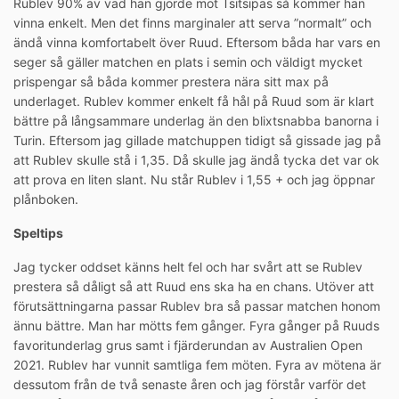
Rublev 90% av vad han gjorde mot Tsitsipas så kommer han
vinna enkelt. Men det finns marginaler att serva ”normalt” och
ändå vinna komfortabelt över Ruud. Eftersom båda har vars en
seger så gäller matchen en plats i semin och väldigt mycket
prispengar så båda kommer prestera nära sitt max på
underlaget. Rublev kommer enkelt få hål på Ruud som är klart
bättre på långsammare underlag än den blixtsnabba banorna i
Turin. Eftersom jag gillade matchuppen tidigt så gissade jag på
att Rublev skulle stå i 1,35. Då skulle jag ändå tycka det var ok
att prova en liten slant. Nu står Rublev i 1,55 + och jag öppnar
plånboken.
Speltips
Jag tycker oddset känns helt fel och har svårt att se Rublev
prestera så dåligt så att Ruud ens ska ha en chans. Utöver att
förutsättningarna passar Rublev bra så passar matchen honom
ännu bättre. Man har mötts fem gånger. Fyra gånger på Ruuds
favoritunderlag grus samt i fjärderundan av Australien Open
2021. Rublev har vunnit samtliga fem möten. Fyra av mötena är
dessutom från de två senaste åren och jag förstår varför det