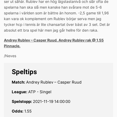
ser ut såhär. Rublev har en hög lägstastanivå och slår ofta de
spelarna han ska slå men kanske han svårare mot de 5-6
spelarna i världen som är bättre än honom. -2,5 game till 1,96
kan vara ok komplement om Rublev börjar serva men jag
tycker hcp i tennis är lite chansartat över bäst av 3 set. Det är
absolut ett bra spel här men jag går hellre för den raka.
Andrey Rublev – Casper Ruud. Andrey Rublev rak @ 1,55
Pinnacle.
/Neves
Speltips
Match:
Andrey Rublev – Casper Ruud
League:
ATP - Singel
Spelstopp:
2021-11-19 14:00:00
Odds:
1.55