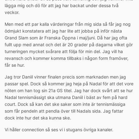
lägga mig och dö för att jag har backat under dessa två
veckor.
Men med ett par kalla värderingar från mig sida så får jag nog
ödmjukt konstatera att jag har lite att jobba på inför nästa
Grand Slam som är Franska Öppna i maj/juni. Då har jag ofta
fullt upp med annat och det är 20 grader på dagarna vilket gör
turneringen mycket svårare att följa för min del. Jag vill ha
revansch och kommer komma tillbaks i någon form framöver,
får se hur.
Jag tror Daniil vinner finalen precis som marknaden men jag
passar spel. Dock så kommer jag heja på Nadal för att det vore
nöten om han tog sin 21a GS titel. Jag har dock svårt att se hur
Nadal tennismässigt ska utmana Daniil i bäst av fem på hard
court. Dock så kan det ske saker som inte är tennismässiga
som får pendeln att pendla över till Nadals sida. Jag fattar
dock inte hur det ska kunna ske.
Vi håller connection så ses vi i stugans övriga kanaler.