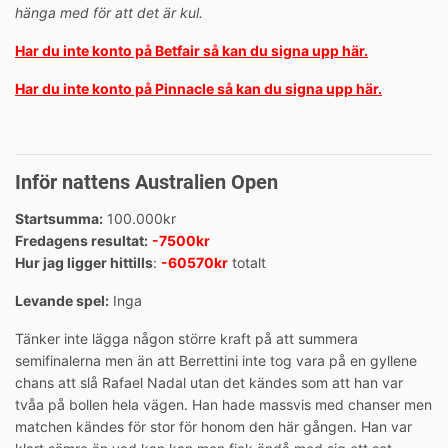
hänga med för att det är kul.
Har du inte konto på Betfair så kan du signa upp här.
Har du inte konto på Pinnacle så kan du signa upp här.
Inför nattens Australien Open
Startsumma:
100.000kr
Fredagens resultat:
-7500kr
Hur jag ligger hittills
:
-60570k
r
totalt
Levande spel:
Inga
Tänker inte lägga någon större kraft på att summera
semifinalerna men än att Berrettini inte tog vara på en gyllene
chans att slå Rafael Nadal utan det kändes som att han var
tvåa på bollen hela vägen. Han hade massvis med chanser men
matchen kändes för stor för honom den här gången. Han var