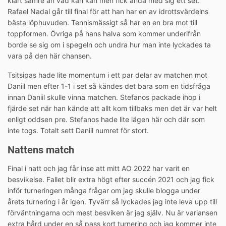
klart sämre än vad kan kan men fick ändå med sig ett set.
Rafael Nadal går till final för att han har en av idrottsvärdelns
bästa löphuvuden. Tennismässigt så har en en bra mot till
toppformen. Övriga på hans halva som kommer underifrån
borde se sig om i spegeln och undra hur man inte lyckades ta
vara på den här chansen.
Tsitsipas hade lite momentum i ett par delar av matchen mot
Daniil men efter 1-1 i set så kändes det bara som en tidsfråga
innan Daniil skulle vinna matchen. Stefanos packade ihop i
fjärde set när han kände att allt kom tillbaks men det är var helt
enligt oddsen pre. Stefanos hade lite lägen här och där som
inte togs. Totalt sett Daniil numret för stort.
Nattens match
Final i natt och jag får inse att mitt AO 2022 har varit en
besvikelse. Fallet blir extra högt efter succén 2021 och jag fick
inför turneringen många frågar om jag skulle blogga under
årets turnering i år igen. Tyvärr så lyckades jag inte leva upp till
förväntningarna och mest besviken är jag själv. Nu är variansen
extra hård under en så pass kort turnering och jag kommer inte