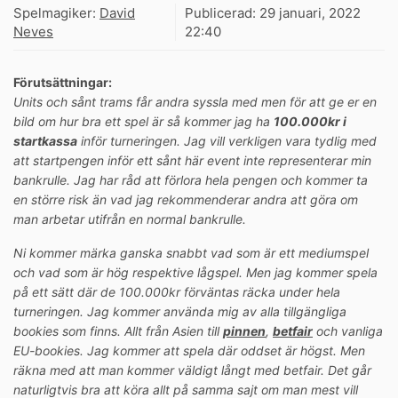
Spelmagiker:
David
Publicerad:
29 januari, 2022
Neves
22:40
Förutsättningar:
Units och sånt trams får andra syssla med men för att ge er en
bild om hur bra ett spel är så kommer jag ha
100.000kr i
startkassa
inför turneringen. Jag vill verkligen vara tydlig med
att startpengen inför ett sånt här event inte representerar min
bankrulle. Jag har råd att förlora hela pengen och kommer ta
en större risk än vad jag rekommenderar andra att göra om
man arbetar utifrån en normal bankrulle.
Ni kommer märka ganska snabbt vad som är ett mediumspel
och vad som är hög respektive lågspel. Men jag kommer spela
på ett sätt där de 100.000kr förväntas räcka under hela
turneringen. Jag kommer använda mig av alla tillgängliga
bookies som finns. Allt från Asien till
pinnen
,
betfair
och vanliga
EU-bookies. Jag kommer att spela där oddset är högst. Men
räkna med att man kommer väldigt långt med betfair. Det går
naturligtvis bra att köra allt på samma sajt om man mest vill