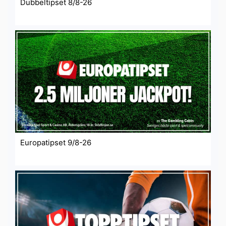
Dubbeltipset 8/8-26
Europatipset 9/8-26