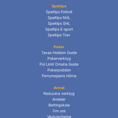
Speltips
Speltips Fotboll
Speltips NHL
Speltips SHL
Speltips E-sport
Speltips Trav
Poker
Texas Holdem Guide
Pokerverktyg
Pol Limit Omaha Guide
Pokerpodden
Perrymejsens Hörna
Annat
Reducera verktyg
Andelar
Bettingskola
Om oss
Veckoschema