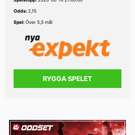
Odds:
2,15
Spel:
Över 5,5 mål
RYGGA SPELET