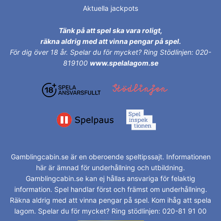
Aktuella jackpots
Tänk på att spel ska vara roligt,
räkna aldrig med att vinna pengar på spel.
För dig över 18 år.
Spelar du för mycket? Ring Stödlinjen: 020-
819100
www.spelalagom.se
Gamblingcabin.se är en oberoende speltipssajt. Informationen
här är ämnad för underhållning och utbildning.
Gamblingcabin.se kan ej hållas ansvariga för felaktig
information. Spel handlar först och främst om underhållning.
Räkna aldrig med att vinna pengar på spel. Kom ihåg att spela
lagom. Spelar du för mycket? Ring stödlinjen: 020-81 91 00