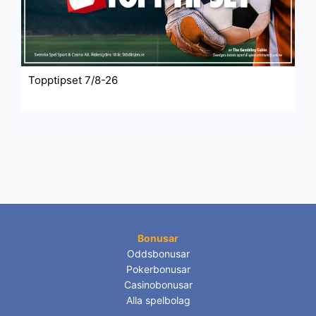
Topptipset 7/8-26
Bonusar
Oddsbonusar
Pokerbonusar
Casinobonusar
Alla spelbolag