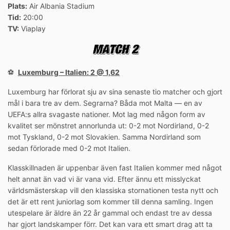
Plats:
Air Albania Stadium
Tid:
20:00
TV:
Viaplay
⚽️
Luxemburg – Italien: 2 @ 1,62
Luxemburg har förlorat sju av sina senaste tio matcher och gjort
mål i bara tre av dem. Segrarna? Båda mot Malta — en av
UEFA:s allra svagaste nationer. Mot lag med någon form av
kvalitet ser mönstret annorlunda ut: 0-2 mot Nordirland, 0-2
mot Tyskland, 0-2 mot Slovakien. Samma Nordirland som
sedan förlorade med 0-2 mot Italien.
Klasskillnaden är uppenbar även fast Italien kommer med något
helt annat än vad vi är vana vid. Efter ännu ett misslyckat
världsmästerskap vill den klassiska stornationen testa nytt och
det är ett rent juniorlag som kommer till denna samling. Ingen
utespelare är äldre än 22 år gammal och endast tre av dessa
har gjort landskamper förr. Det kan vara ett smart drag att ta