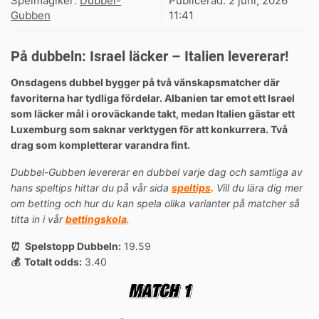
Spelmagiker:
Dubbel-
Publicerad:
2 juni, 2026
Gubben
11:41
På dubbeln: Israel läcker – Italien levererar!
Onsdagens dubbel bygger på två vänskapsmatcher där
favoriterna har tydliga fördelar. Albanien tar emot ett Israel
som läcker mål i oroväckande takt, medan Italien gästar ett
Luxemburg som saknar verktygen för att konkurrera. Två
drag som kompletterar varandra fint.
Dubbel-Gubben levererar en dubbel varje dag och samtliga av
hans speltips hittar du på vår sida
speltips
.
Vill du lära dig mer
om betting och hur du kan spela olika varianter på matcher så
titta in i vår
bettingskola
.
⏰ Spelstopp Dubbeln:
19.59
💰 Totalt odds:
3.40