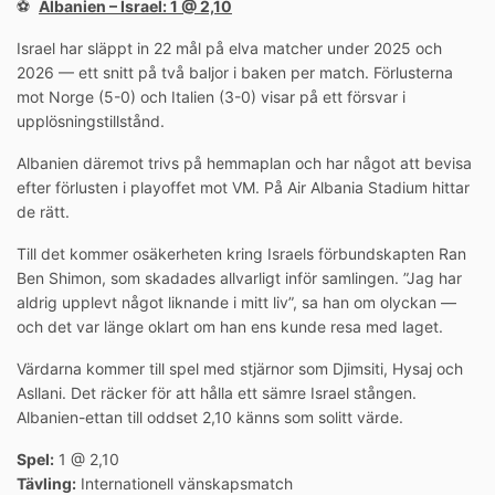
⚽️
Albanien – Israel: 1 @ 2,10
Israel har släppt in 22 mål på elva matcher under 2025 och
2026 — ett snitt på två baljor i baken per match. Förlusterna
mot Norge (5-0) och Italien (3-0) visar på ett försvar i
upplösningstillstånd.
Albanien däremot trivs på hemmaplan och har något att bevisa
efter förlusten i playoffet mot VM. På Air Albania Stadium hittar
de rätt.
Till det kommer osäkerheten kring Israels förbundskapten Ran
Ben Shimon, som skadades allvarligt inför samlingen. ”Jag har
aldrig upplevt något liknande i mitt liv”, sa han om olyckan —
och det var länge oklart om han ens kunde resa med laget.
Värdarna kommer till spel med stjärnor som Djimsiti, Hysaj och
Asllani. Det räcker för att hålla ett sämre Israel stången.
Albanien-ettan till oddset 2,10 känns som solitt värde.
Spel:
1 @ 2,10
Tävling:
Internationell vänskapsmatch