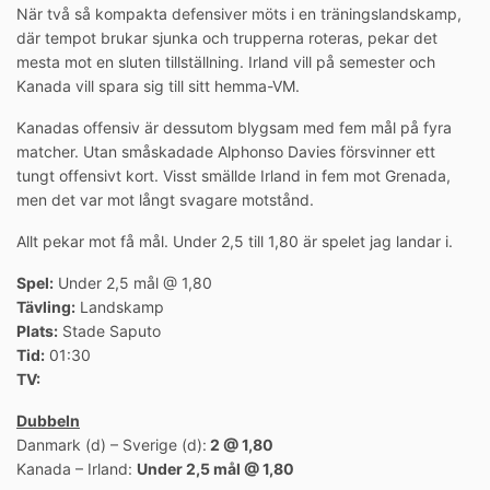
När två så kompakta defensiver möts i en träningslandskamp,
där tempot brukar sjunka och trupperna roteras, pekar det
mesta mot en sluten tillställning. Irland vill på semester och
Kanada vill spara sig till sitt hemma-VM.
Kanadas offensiv är dessutom blygsam med fem mål på fyra
matcher. Utan småskadade Alphonso Davies försvinner ett
tungt offensivt kort. Visst smällde Irland in fem mot Grenada,
men det var mot långt svagare motstånd.
Allt pekar mot få mål. Under 2,5 till 1,80 är spelet jag landar i.
Spel:
Under 2,5 mål @ 1,80
Tävling:
Landskamp
Plats:
Stade Saputo
Tid:
01:30
TV:
Dubbeln
Danmark (d) – Sverige (d):
2 @ 1,80
Kanada – Irland:
Under 2,5 mål @ 1,80