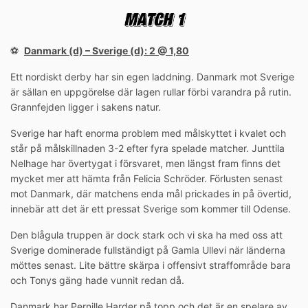
⚽️
Danmark (d) – Sverige (d): 2 @ 1,80
Ett nordiskt derby har sin egen laddning. Danmark mot Sverige
är sällan en uppgörelse där lagen rullar förbi varandra på rutin.
Grannfejden ligger i sakens natur.
Sverige har haft enorma problem med målskyttet i kvalet och
står på målskillnaden 3-2 efter fyra spelade matcher. Junttila
Nelhage har övertygat i försvaret, men längst fram finns det
mycket mer att hämta från Felicia Schröder. Förlusten senast
mot Danmark, där matchens enda mål prickades in på övertid,
innebär att det är ett pressat Sverige som kommer till Odense.
Den blågula truppen är dock stark och vi ska ha med oss att
Sverige dominerade fullständigt på Gamla Ullevi när länderna
möttes senast. Lite bättre skärpa i offensivt straffområde bara
och Tonys gäng hade vunnit redan då.
Danmark har Pernille Harder på topp och det är en spelare av