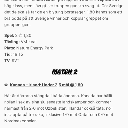
hög klass, men i övrigt ser truppen ganska svag ut. Gör Sverige
det de ska så tar de en blytung bortaseger. 1,80 känns som ett
bra odds på att Sverige vinner och kopplar greppet om
gruppen igen.
Spel:
2 @ 1,80
Tävling:
VM-kval
Plats:
Nature Energy Park
Tid:
19:15
TV:
SVT
⚽️
Kanada – Irland: Under 2,5 mål @ 1,80
Här är dörrarna stängda i båda ändarna. Kanada har hållit
nollan i sex av sina sju senaste landskamper och kommer
närmast från 2-0 mot Uzbekistan. Irlandär också täta: noll
insläppta på tre raka, inklusive 1-0 mot Qatar och 0-0 mot
Nordmakedonien.