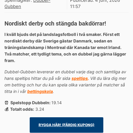
Spelmagiker:
Dubbel-
Publicerad:
4 juni, 2026
Gubben
11:57
Nordiskt derby och stängda bakdörrar!
I kväll bjuds det på landslagsfotboll i två smaker. Först ett
nordiskt derby där Sverige gästar Danmark, sedan en
träningslandskamp i Montreal där Kanada tar emot Irland.
Två matcher, ett tydligt tema, och en dubbel jag gärna lägger
fram.
Dubbel-Gubben levererar en dubbel varje dag och samtliga av
hans speltips hittar du på vår sida
speltips
.
Vill du lära dig mer
om betting och hur du kan spela olika varianter på matcher så
titta in i vår
bettingskola
.
⏰ Spelstopp Dubbeln:
19.14
💰 Totalt odds:
3.24
RYGGA HÄR! (FÄRDIG KUPONG)