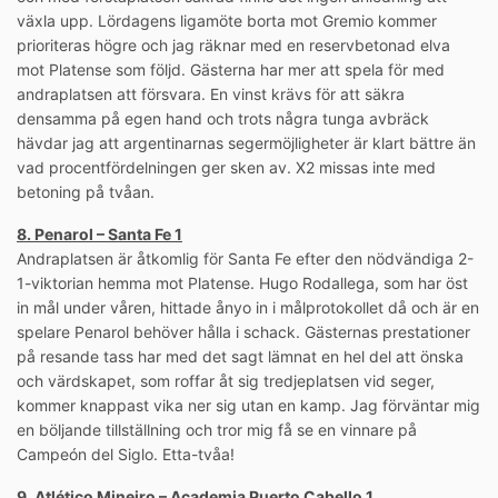
växla upp. Lördagens ligamöte borta mot Gremio kommer
prioriteras högre och jag räknar med en reservbetonad elva
mot Platense som följd. Gästerna har mer att spela för med
andraplatsen att försvara. En vinst krävs för att säkra
densamma på egen hand och trots några tunga avbräck
hävdar jag att argentinarnas segermöjligheter är klart bättre än
vad procentfördelningen ger sken av. X2 missas inte med
betoning på tvåan.
8. Penarol – Santa Fe 1
Andraplatsen är åtkomlig för Santa Fe efter den nödvändiga 2-
1-viktorian hemma mot Platense. Hugo Rodallega, som har öst
in mål under våren, hittade ånyo in i målprotokollet då och är en
spelare Penarol behöver hålla i schack. Gästernas prestationer
på resande tass har med det sagt lämnat en hel del att önska
och värdskapet, som roffar åt sig tredjeplatsen vid seger,
kommer knappast vika ner sig utan en kamp. Jag förväntar mig
en böljande tillställning och tror mig få se en vinnare på
Campeón del Siglo. Etta-tvåa!
9. Atlético Mineiro – Academia Puerto Cabello 1