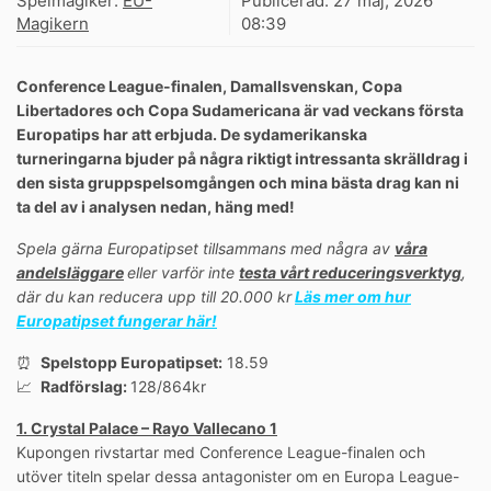
Spelmagiker:
EU-
Publicerad:
27 maj, 2026
Magikern
08:39
Conference League-finalen, Damallsvenskan, Copa
Libertadores och Copa Sudamericana är vad veckans första
Europatips har att erbjuda. De sydamerikanska
turneringarna bjuder på några riktigt intressanta skrälldrag i
den sista gruppspelsomgången och mina bästa drag kan ni
ta del av i analysen nedan, häng med!
Spela gärna Europatipset tillsammans med några av
våra
andelsläggare
eller varför inte
testa vårt reduceringsverktyg
,
där du kan reducera upp till 20.000 kr
Läs mer om hur
Europatipset fungerar här!
⏰
Spelstopp Europatipset:
18.59
📈
Radförslag:
128/864kr
1. Crystal Palace – Rayo Vallecano 1
Kupongen rivstartar med Conference League-finalen och
utöver titeln spelar dessa antagonister om en Europa League-