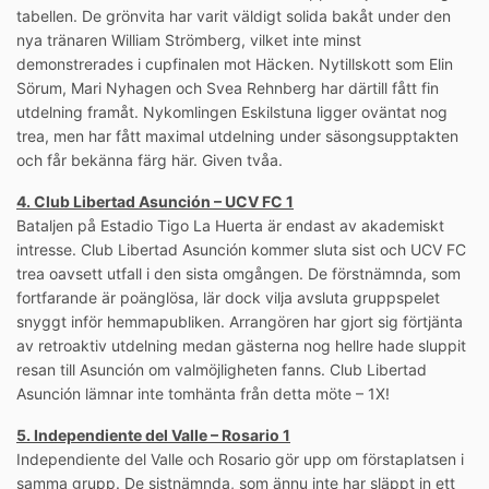
tabellen. De grönvita har varit väldigt solida bakåt under den
nya tränaren William Strömberg, vilket inte minst
demonstrerades i cupfinalen mot Häcken. Nytillskott som Elin
Sörum, Mari Nyhagen och Svea Rehnberg har därtill fått fin
utdelning framåt. Nykomlingen Eskilstuna ligger oväntat nog
trea, men har fått maximal utdelning under säsongsupptakten
och får bekänna färg här. Given tvåa.
4. Club Libertad Asunción – UCV FC 1
Bataljen på Estadio Tigo La Huerta är endast av akademiskt
intresse. Club Libertad Asunción kommer sluta sist och UCV FC
trea oavsett utfall i den sista omgången. De förstnämnda, som
fortfarande är poänglösa, lär dock vilja avsluta gruppspelet
snyggt inför hemmapubliken. Arrangören har gjort sig förtjänta
av retroaktiv utdelning medan gästerna nog hellre hade sluppit
resan till Asunción om valmöjligheten fanns. Club Libertad
Asunción lämnar inte tomhänta från detta möte – 1X!
5. Independiente del Valle – Rosario 1
Independiente del Valle och Rosario gör upp om förstaplatsen i
samma grupp. De sistnämnda, som ännu inte har släppt in ett