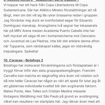
Vi hoppar ner ett hack från Copa Libertadores till Copa
Sudamericana. Där har Atlético Mineiro förutsättningar att nå
långt, men om det vill sig illa ryker brassarna redan i gruppen.
Jag förväntar mig dock en komfortabel seger för Eduardo
Domínguez manskap. Arrangörens två segrar har inkasserats
här på MRV Arena medan Academia Puerto Cabello inte har
haft mycket att säga till om i bortamatcherna mot Cienciano
och Juventud de Las Piedras. Inte blir det enklare denna afton
när Tupparna, som värdskapet kallas, jagar en nödvändig
trepoängare. Spiketta!
10. Caracas – Botafogo 2
Botafogo har motsvarat förväntningarna och förstaplatsen är i
tryggt förvar inför den sista gruppspelsomgången. Franclim
Carvalho kan matcha en slagkraftig elva även vid rotation och
då inte heller Caracas har något av vikt att spela för lutar jag åt
att gästernas individuella kvalitet blir den avgörande faktorn.
Mateo Ponte, Alex Telles och Cristian Medina missade
lördagens tillställning mot São Paulo på grund av avstängning,
vilket kan resultera i en startplats här. Jag räknar även med att