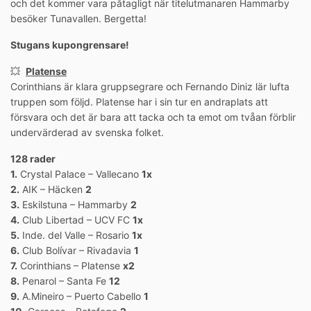
och det kommer vara påtagligt när titelutmanaren Hammarby
besöker Tunavallen. Bergetta!
Stugans kupongrensare!
💥
Platense
Corinthians är klara gruppsegrare och Fernando Diniz lär lufta
truppen som följd. Platense har i sin tur en andraplats att
försvara och det är bara att tacka och ta emot om tvåan förblir
undervärderad av svenska folket.
128 rader
1.
Crystal Palace – Vallecano
1x
2.
AIK – Häcken
2
3.
Eskilstuna – Hammarby
2
4.
Club Libertad – UCV FC
1x
5.
Inde. del Valle – Rosario
1x
6.
Club Bolívar – Rivadavia
1
7.
Corinthians – Platense
x2
8.
Penarol – Santa Fe
12
9.
A.Mineiro – Puerto Cabello
1