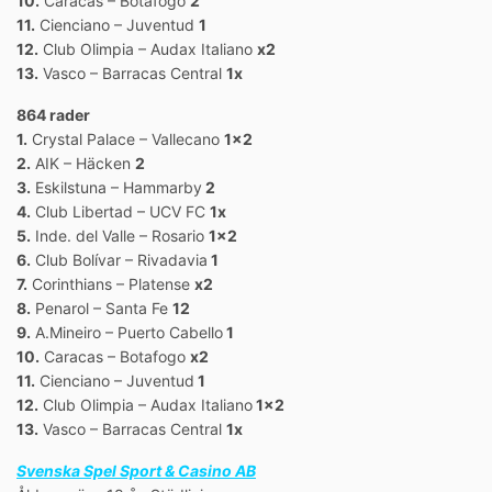
10.
Caracas – Botafogo
2
11.
Cienciano – Juventud
1
12.
Club Olimpia – Audax Italiano
x2
13.
Vasco – Barracas Central
1x
864 rader
1.
Crystal Palace – Vallecano
1×2
2.
AIK – Häcken
2
3.
Eskilstuna – Hammarby
2
4.
Club Libertad – UCV FC
1x
5.
Inde. del Valle – Rosario
1×2
6.
Club Bolívar – Rivadavia
1
7.
Corinthians – Platense
x2
8.
Penarol – Santa Fe
12
9.
A.Mineiro – Puerto Cabello
1
10.
Caracas – Botafogo
x2
11.
Cienciano – Juventud
1
12.
Club Olimpia – Audax Italiano
1×2
13.
Vasco – Barracas Central
1x
Svenska Spel Sport & Casino AB