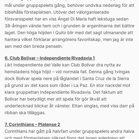
mål under gruppspelets gång, behöver undvika nederlag för att
bibehålla förstaplatsen. Utöver det välorganiserade
försvarsspelet har en viss Ángel Di Maria haft lekstuga sedan
38-åringen vände hem och i grunden är argentinarna det bättre
laget. Den höga höjden i Quito blir med det sagt utmanande att
hantera vilket förklarar arrangörens favoritskap, men jag är inte
sen med den breda penseln.
6. Club Bolívar – Independiente Rivadavia 1
Likt Independiente del Valle kan Club Bolívar dra nytta av
hemstadens höga höjd – vid normala fall. Denna gång tvingas
dock Bolívar spela nere på låglandet i Santa Cruz de la Sierra
på grund av det kaos som råder i La Paz. En stor nackdel mot
klara gruppettan Independiente Rivadavia. Det faktum att
Bolívar har betydligt mer att spela för gör likväl att
undertecknad blickar åt vänster. Ettan singlas, med viss darr på
ribban ska tilläggas.
7. Corinthians – Platense 2
Corinthians har gått på halvfart under gruppspelets andra halva
och med förstaplatsen säkrad finns det ingen anledning att