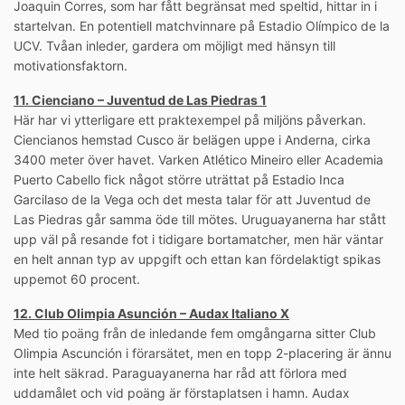
Joaquin Corres, som har fått begränsat med speltid, hittar in i
startelvan. En potentiell matchvinnare på Estadio Olímpico de la
UCV. Tvåan inleder, gardera om möjligt med hänsyn till
motivationsfaktorn.
11. Cienciano – Juventud de Las Piedras 1
Här har vi ytterligare ett praktexempel på miljöns påverkan.
Ciencianos hemstad Cusco är belägen uppe i Anderna, cirka
3400 meter över havet. Varken Atlético Mineiro eller Academia
Puerto Cabello fick något större uträttat på Estadio Inca
Garcilaso de la Vega och det mesta talar för att Juventud de
Las Piedras går samma öde till mötes. Uruguayanerna har stått
upp väl på resande fot i tidigare bortamatcher, men här väntar
en helt annan typ av uppgift och ettan kan fördelaktigt spikas
uppemot 60 procent.
12. Club Olimpia Asunción – Audax Italiano X
Med tio poäng från de inledande fem omgångarna sitter Club
Olimpia Ascunción i förarsätet, men en topp 2-placering är ännu
inte helt säkrad. Paraguayanerna har råd att förlora med
uddamålet och vid poäng är förstaplatsen i hamn. Audax