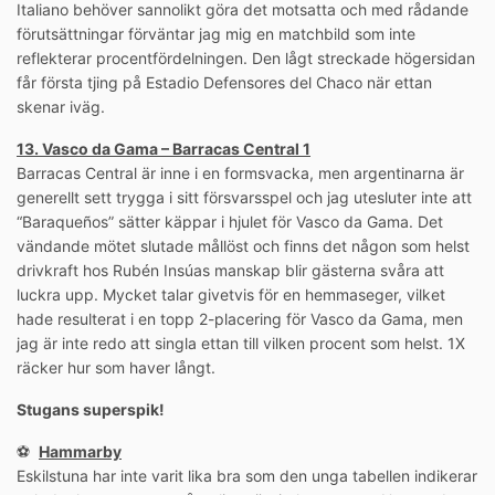
Italiano behöver sannolikt göra det motsatta och med rådande
förutsättningar förväntar jag mig en matchbild som inte
reflekterar procentfördelningen. Den lågt streckade högersidan
får första tjing på Estadio Defensores del Chaco när ettan
skenar iväg.
13. Vasco da Gama – Barracas Central 1
Barracas Central är inne i en formsvacka, men argentinarna är
generellt sett trygga i sitt försvarsspel och jag utesluter inte att
“Baraqueños” sätter käppar i hjulet för Vasco da Gama. Det
vändande mötet slutade mållöst och finns det någon som helst
drivkraft hos Rubén Insúas manskap blir gästerna svåra att
luckra upp. Mycket talar givetvis för en hemmaseger, vilket
hade resulterat i en topp 2-placering för Vasco da Gama, men
jag är inte redo att singla ettan till vilken procent som helst. 1X
räcker hur som haver långt.
Stugans superspik!
⚽️
Hammarby
Eskilstuna har inte varit lika bra som den unga tabellen indikerar