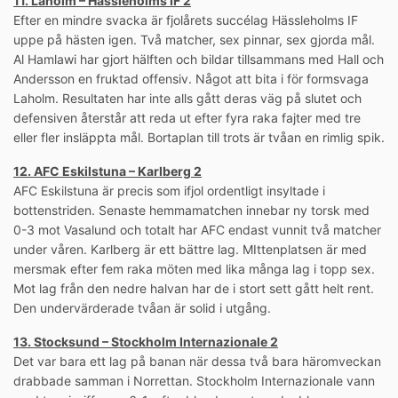
11. Laholm – Hässleholms IF 2
Efter en mindre svacka är fjolårets succélag Hässleholms IF
uppe på hästen igen. Två matcher, sex pinnar, sex gjorda mål.
Al Hamlawi har gjort hälften och bildar tillsammans med Hall och
Andersson en fruktad offensiv. Något att bita i för formsvaga
Laholm. Resultaten har inte alls gått deras väg på slutet och
defensiven återstår att reda ut efter fyra raka fajter med tre
eller fler insläppta mål. Bortaplan till trots är tvåan en rimlig spik.
12. AFC Eskilstuna – Karlberg 2
AFC Eskilstuna är precis som ifjol ordentligt insyltade i
bottenstriden. Senaste hemmamatchen innebar ny torsk med
0-3 mot Vasalund och totalt har AFC endast vunnit två matcher
under våren. Karlberg är ett bättre lag. MIttenplatsen är med
mersmak efter fem raka möten med lika många lag i topp sex.
Mot lag från den nedre halvan har de i stort sett gått helt rent.
Den undervärderade tvåan är solid i utgång.
13. Stocksund – Stockholm Internazionale 2
Det var bara ett lag på banan när dessa två bara häromveckan
drabbade samman i Norrettan. Stockholm Internazionale vann