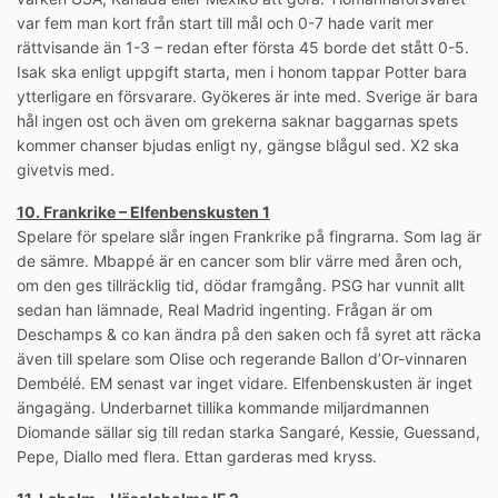
var fem man kort från start till mål och 0-7 hade varit mer
rättvisande än 1-3 – redan efter första 45 borde det stått 0-5.
Isak ska enligt uppgift starta, men i honom tappar Potter bara
ytterligare en försvarare. Gyökeres är inte med. Sverige är bara
hål ingen ost och även om grekerna saknar baggarnas spets
kommer chanser bjudas enligt ny, gängse blågul sed. X2 ska
givetvis med.
10. Frankrike – Elfenbenskusten 1
Spelare för spelare slår ingen Frankrike på fingrarna. Som lag är
de sämre. Mbappé är en cancer som blir värre med åren och,
om den ges tillräcklig tid, dödar framgång. PSG har vunnit allt
sedan han lämnade, Real Madrid ingenting. Frågan är om
Deschamps & co kan ändra på den saken och få syret att räcka
även till spelare som Olise och regerande Ballon d’Or-vinnaren
Dembélé. EM senast var inget vidare. Elfenbenskusten är inget
ängagäng. Underbarnet tillika kommande miljardmannen
Diomande sällar sig till redan starka Sangaré, Kessie, Guessand,
Pepe, Diallo med flera. Ettan garderas med kryss.