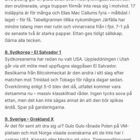
den orutinerade, unga truppen förmår inte resa sig i motvind. 17
insläppta är för många och Elias Mac Callums fyra – målbäst i
laget – för få. Tabellgrannen tillika nykomlingen Järfälla har
mindre talang men mer rutin och vinnarvana från i fjol. 7-1 på
de senaste två är starka papper. Ettan ges tidigt sällskap.
Gärna alla tecken.
8. Sydkorea – El Salvador 1
Sydkoreanerna har redan nu valt USA. Uppladdningen i Utah
går via ett möte med uppflugna slagpåsen El Salvador.
Besökarna från Bitcoinmeckat är den andra i sitt slag efter
matchen mot Trinidad och Tobago för några dagar sedan.
Överkörning enligt 5-0 blev det då, utfallet kommer vara
detsamma nu – massiv klasskillnad råder. Ingen tycks sova på
ettan, men det kan inte sägas annat än att den bör spikas
ändå. Spar på garderingarna.
9. Sverige – Grekland X
Är det för sent att dra sig ur? Gulo Gulo rånade Polen på VM-
platsen och mot Norge visade svenskarna att de inte har i
varken USA, Kanada eller Mexiko att göra. Tiomannaförsvaret