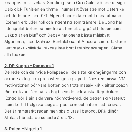
knappast misslyckas. Samtidigt som Gulo Gulo skämde ut sig i
Oslo gick Tunisien en timme i numerärt överläge mot Österrike
och förlorade med 0-1. Algeriet hade däremot kunna utmana.
Koeman erbjuder noll och ingenting som tränare, De Jong har
inte spelat bollen på mindre än fem tillslag på ett decennium,
Gakpo är en bluff och Depay nationens bästa målskytt.
Algerierna, med Mahrez, Bentaleb samt Amoura som x-faktorer
i ett starkt kollektiv, räknas inte bort i träningskampen. Gärna
alla tecken.
2. DR Kongo – Danmark 1
De røde och de hvide kollapsade i de sista kalomgångarna och
orkade aldrig upp på hästen igen i playoff. Dansken missar VM,
motivationen bör vara botten och trots massiv kritik sitter coach
Riemer kvar. Den på sin höjd semidemokratiska Republiken
Kongo bör å sin sida vara högmotiverad, de beger sig västerut
inom kort. I belgiska Liège slipas form och inte minst försvar.
Det är ramstarkt redan men ska gjutas i betong. DRK tillhör
Afrikas främsta de senaste åren. 1X.
3. Polen – Nigeria 1