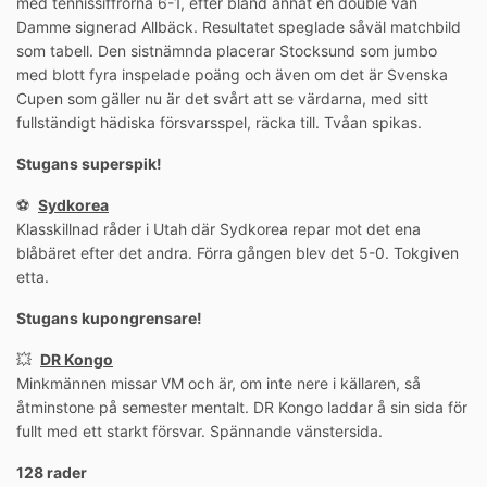
med tennissiffrorna 6-1, efter bland annat en double van
Damme signerad Allbäck. Resultatet speglade såväl matchbild
som tabell. Den sistnämnda placerar Stocksund som jumbo
med blott fyra inspelade poäng och även om det är Svenska
Cupen som gäller nu är det svårt att se värdarna, med sitt
fullständigt hädiska försvarsspel, räcka till. Tvåan spikas.
Stugans superspik!
⚽️
Sydkorea
Klasskillnad råder i Utah där Sydkorea repar mot det ena
blåbäret efter det andra. Förra gången blev det 5-0. Tokgiven
etta.
Stugans kupongrensare!
💥
DR Kongo
Minkmännen missar VM och är, om inte nere i källaren, så
åtminstone på semester mentalt. DR Kongo laddar å sin sida för
fullt med ett starkt försvar. Spännande vänstersida.
128 rader