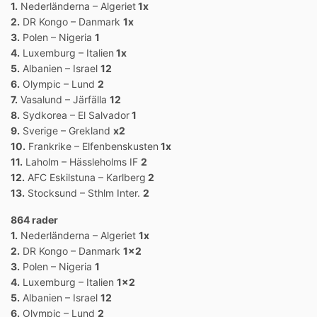
1.
Nederländerna – Algeriet
1x
2.
DR Kongo – Danmark
1x
3.
Polen – Nigeria
1
4.
Luxemburg – Italien
1x
5.
Albanien – Israel
12
6.
Olympic – Lund
2
7.
Vasalund – Järfälla
12
8.
Sydkorea – El Salvador
1
9.
Sverige – Grekland
x2
10.
Frankrike – Elfenbenskusten
1x
11.
Laholm – Hässleholms IF
2
12.
AFC Eskilstuna – Karlberg
2
13.
Stocksund – Sthlm Inter.
2
864 rader
1.
Nederländerna – Algeriet
1x
2.
DR Kongo – Danmark
1×2
3.
Polen – Nigeria
1
4.
Luxemburg – Italien
1×2
5.
Albanien – Israel
12
6.
Olympic – Lund
2