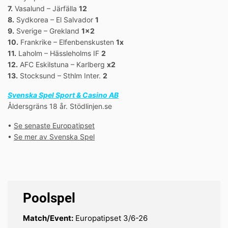
7.
Vasalund – Järfälla
12
8.
Sydkorea – El Salvador
1
9.
Sverige – Grekland
1×2
10.
Frankrike – Elfenbenskusten
1x
11.
Laholm – Hässleholms IF
2
12.
AFC Eskilstuna – Karlberg
x2
13.
Stocksund – Sthlm Inter.
2
Svenska Spel Sport & Casino AB
Åldersgräns 18 år. Stödlinjen.se
•
Se senaste Europatipset
•
Se mer av Svenska Spel
Poolspel
Match/Event:
Europatipset 3/6-26