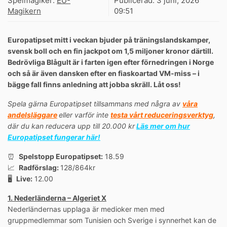
Spelmagiker:
EU-
Publicerad:
3 juni, 2026
Magikern
09:51
Europatipset mitt i veckan bjuder på träningslandskamper,
svensk boll och en fin jackpot om 1,5 miljoner kronor därtill.
Bedrövliga Blågult är i farten igen efter förnedringen i Norge
och så är även dansken efter en fiaskoartad VM-miss – i
bägge fall finns anledning att jobba skräll. Låt oss!
Spela gärna Europatipset tillsammans med några av
våra
andelsläggare
eller varför inte
testa vårt reduceringsverktyg
,
där du kan reducera upp till 20.000 kr
Läs mer om hur
Europatipset fungerar här!
⏰
Spelstopp Europatipset:
18.59
📈
Radförslag:
128/864kr
🖥️
Live:
12.00
1. Nederländerna – Algeriet X
Nederländernas upplaga är medioker men med
gruppmedlemmar som Tunisien och Sverige i synnerhet kan de