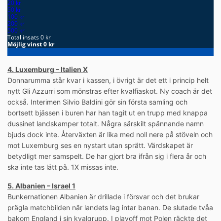
4. Luxemburg – Italien X
Donnarumma står kvar i kassen, i övrigt är det ett i princip helt
nytt Gli Azzurri som mönstras efter kvalfiaskot. Ny coach är det
också. Interimen Silvio Baldini gör sin första samling och
bortsett bjässen i buren har han tagit ut en trupp med knappa
dussinet landskamper totalt. Några särskilt spännande namn
bjuds dock inte. Återväxten är lika med noll nere på stöveln och
mot Luxemburg ses en nystart utan sprätt. Värdskapet är
betydligt mer samspelt. De har gjort bra ifrån sig i flera år och
ska inte tas lätt på. 1X missas inte.
5. Albanien – Israel 1
Bunkernationen Albanien är drillade i försvar och det brukar
prägla matchbilden när landets lag intar banan. De slutade tvåa
bakom England i sin kvalgrupp. I playoff mot Polen räckte det