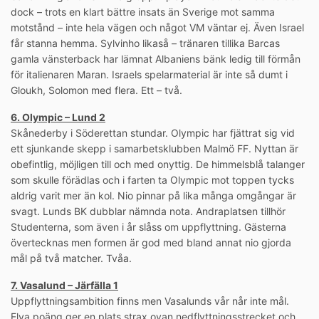
dock – trots en klart bättre insats än Sverige mot samma
motstånd – inte hela vägen och något VM väntar ej. Även Israel
får stanna hemma. Sylvinho likaså – tränaren tillika Barcas
gamla vänsterback har lämnat Albaniens bänk ledig till förmån
för italienaren Maran. Israels spelarmaterial är inte så dumt i
Gloukh, Solomon med flera. Ett – två.
6. Olympic – Lund 2
Skånederby i Söderettan stundar. Olympic har fjättrat sig vid
ett sjunkande skepp i samarbetsklubben Malmö FF. Nyttan är
obefintlig, möjligen till och med onyttig. De himmelsblå talanger
som skulle förädlas och i farten ta Olympic mot toppen tycks
aldrig varit mer än kol. Nio pinnar på lika många omgångar är
svagt. Lunds BK dubblar nämnda nota. Andraplatsen tillhör
Studenterna, som även i år slåss om uppflyttning. Gästerna
övertecknas men formen är god med bland annat nio gjorda
mål på två matcher. Tvåa.
7. Vasalund – Järfälla 1
Uppflyttningsambition finns men Vasalunds vår når inte mål.
Elva poäng ger en plats strax ovan nedflyttningsstrecket och