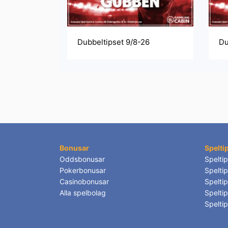
Dubbeltipset 9/8-26
Du
Bonusar
Spelti
Oddsbonusar
Speltip
Pokerbonusar
Spelti
Casinobonusar
Spelti
Alla spelbolag
Speltip
Spelti