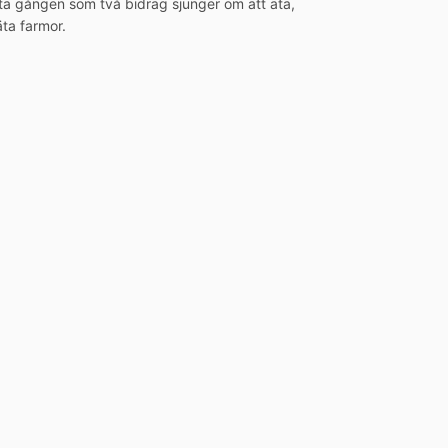
ista gången som två bidrag sjunger om att äta,
äta farmor.