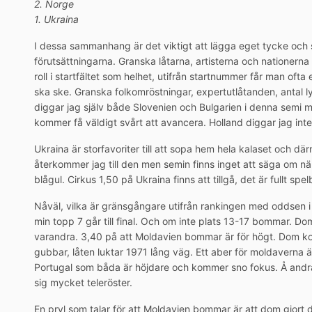
2. Norge
1. Ukraina
I dessa sammanhang är det viktigt att lägga eget tycke och s
förutsättningarna. Granska låtarna, artisterna och nationerna s
roll i startfältet som helhet, utifrån startnummer får man ofta
ska ske. Granska folkomröstningar, expertutlåtanden, antal 
diggar jag själv både Slovenien och Bulgarien i denna semi m
kommer få väldigt svårt att avancera. Holland diggar jag inte
Ukraina är storfavoriter till att sopa hem hela kalaset och dä
återkommer jag till den men semin finns inget att säga om nä
blågul. Cirkus 1,50 på Ukraina finns att tillgå, det är fullt spel
Nåväl, vilka är gränsgångare utifrån rankingen med oddsen i 
min topp 7 går till final. Och om inte plats 13-17 bommar. D
varandra. 3,40 på att Moldavien bommar är för högt. Dom
gubbar, låten luktar 1971 lång väg. Ett aber för moldaverna ä
Portugal som båda är höjdare och kommer sno fokus. Å andra
sig mycket teleröster.
En pryl som talar för att Moldavien bommar är att dom gjor