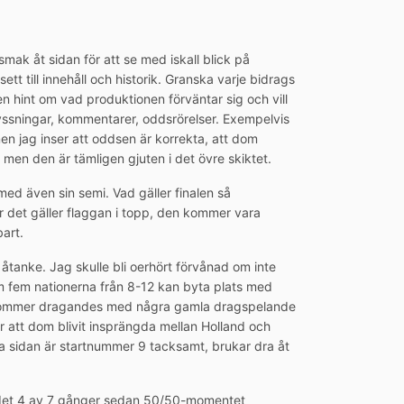
mak åt sidan för att se med iskall blick på
ett till innehåll och historik. Granska varje bidrags
 en hint om vad produktionen förväntar sig och vill
lyssningar, kommentarer, oddsrörelser. Exempelvis
en jag inser att oddsen är korrekta, att dom
 men den är tämligen gjuten i det övre skiktet.
rmed även sin semi. Vad gäller finalen så
r det gäller flaggan i topp, den kommer vara
bart.
åtanke. Jag skulle bli oerhört förvånad om inte
om fem nationerna från 8-12 kan byta plats med
 kommer dragandes med några gamla dragspelande
r att dom blivit insprängda mellan Holland och
 sidan är startnummer 9 tacksamt, brukar dra åt
t det 4 av 7 gånger sedan 50/50-momentet