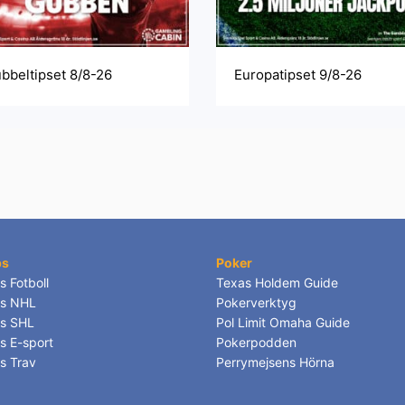
bbeltipset 8/8-26
Europatipset 9/8-26
ps
Poker
s Fotboll
Texas Holdem Guide
ps NHL
Pokerverktyg
ps SHL
Pol Limit Omaha Guide
s E-sport
Pokerpodden
ps Trav
Perrymejsens Hörna