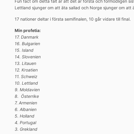
Fun fact om detta fält är att det är första och förmodligen s
Lettland sjunger om att äta sallad och Norge sjunger om att 
17 nationer deltar i första semifinalen, 10 går vidare till final.
Min profetia:
17. Danmark
16. Bulgarien
15. Island
14. Slovenien
13. Litauen
12. Kroatien
11. Schweiz
10. Lettland
9. Moldavien
8. Österrike
7. Armenien
6. Albanien
5. Holland
4. Portugal
3. Grekland