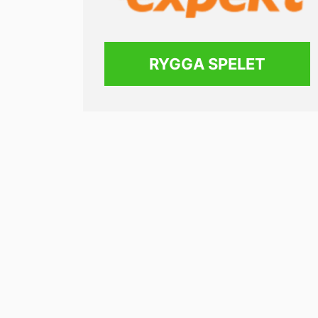
RYGGA SPELET