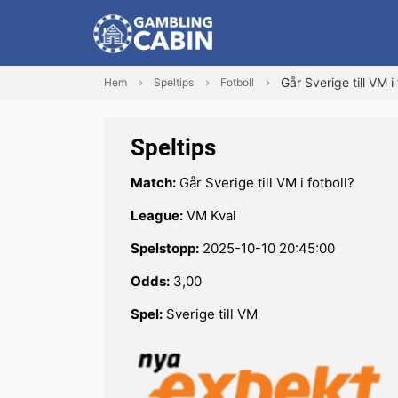
Går Sverige till VM i 
Hem
Speltips
Fotboll
Speltips
Match:
Går Sverige till VM i fotboll?
League:
VM Kval
Spelstopp:
2025-10-10 20:45:00
Odds:
3,00
Spel:
Sverige till VM