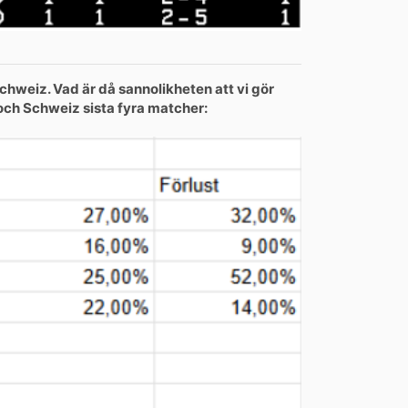
chweiz. Vad är då sannolikheten att vi gör
 och Schweiz sista fyra matcher: