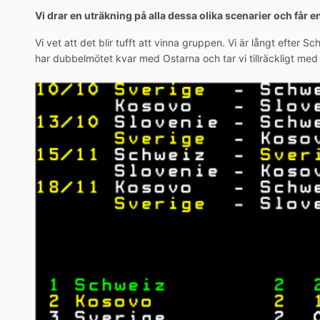
Vi drar en uträkning på alla dessa olika scenarier och får 
Vi vet att det blir tufft att vinna gruppen. Vi är långt efter 
har dubbelmötet kvar med Ostarna och tar vi tillräckligt med