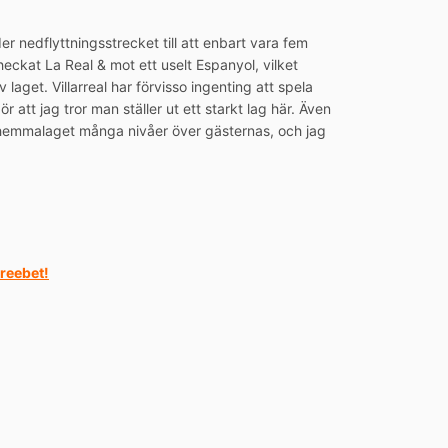
er nedflyttningsstrecket till att enbart vara fem
eckat La Real & mot ett uselt Espanyol, vilket
 laget. Villarreal har förvisso ingenting att spela
r att jag tror man ställer ut ett starkt lag här. Även
s hemmalaget många nivåer över gästernas, och jag
Freebet!