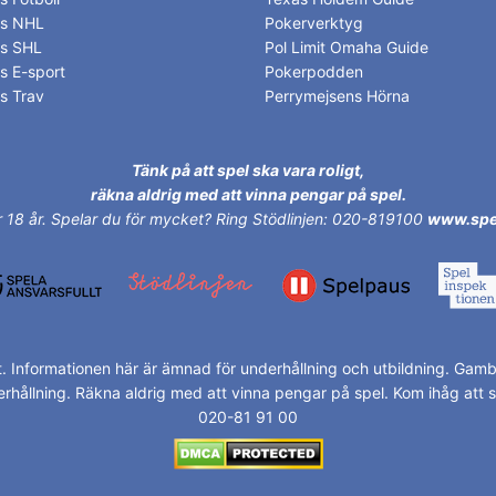
ps NHL
Pokerverktyg
ps SHL
Pol Limit Omaha Guide
s E-sport
Pokerpodden
ps Trav
Perrymejsens Hörna
Tänk på att spel ska vara roligt,
räkna aldrig med att vinna pengar på spel.
r 18 år.
Spelar du för mycket? Ring Stödlinjen: 020-819100
www.spe
 Informationen här är ämnad för underhållning och utbildning. Gambli
erhållning. Räkna aldrig med att vinna pengar på spel. Kom ihåg att s
020-81 91 00