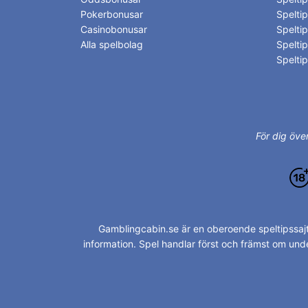
Pokerbonusar
Spelti
Casinobonusar
Spelti
Alla spelbolag
Speltip
Spelti
För dig öve
Gamblingcabin.se är en oberoende speltipssajt.
information. Spel handlar först och främst om und