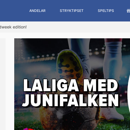
ANDELAR
STRYKTIPSET
SPELTIPS
dweek edition!