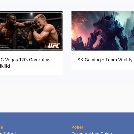
C Vegas 120: Gamrot vs
SK Gaming - Team Vitality
lkilld
ps
Poker
s Fotboll
Texas Holdem Guide