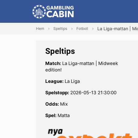
La Liga-mattan | Mi
Hem
Speltips
Fotboll
Speltips
Match:
La Liga-mattan | Midweek
edition!
League:
La Liga
Spelstopp:
2026-05-13 21:30:00
Odds:
Mix
Spel:
Matta