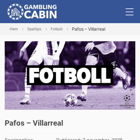
Pafos – Villarreal
Hem
Speltips
Fotboll
Pafos – Villarreal