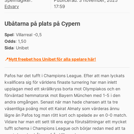
Spelmagiker:
Publicerad:
3 november, 2025
Edvarv
17:59
Ubåtarna på plats på Cypern
Spel
: Villarreal -0,5
Odds
: 1,50
Sida
: Unibet
📍
Nytt freebet hos Unibet för alla spelare här!
Pafos har det tufft i Champions League. Efter att man lyckats
kvalificera sig för världens finaste turnering har man inlett
upplagan med ett skrällkryss borta mot Olympiakos och en
förväntad hemmatorsk mot Bayern München med 1-5 i den
andra omgången. Senast när man hade chansen att ta tre
väsentliga poäng mot ett Kairat Almaty som värderas ännu
lägre än Pafos tog man rött kort och spelade av en 0-0 match.
Vidare har man ett sett till ens egna förutsättningar ett mycket
tufft schema i Champions League och börjar redan med att ta