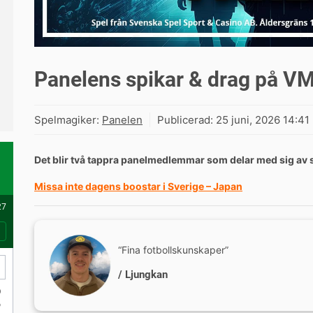
Panelens spikar & drag på V
Spelmagiker:
Panelen
Publicerad:
25 juni, 2026 14:41
Det blir två tappra panelmedlemmar som delar med sig av s
Missa inte dagens boostar i Sverige – Japan
“Fina fotbollskunskaper”
/ Ljungkan