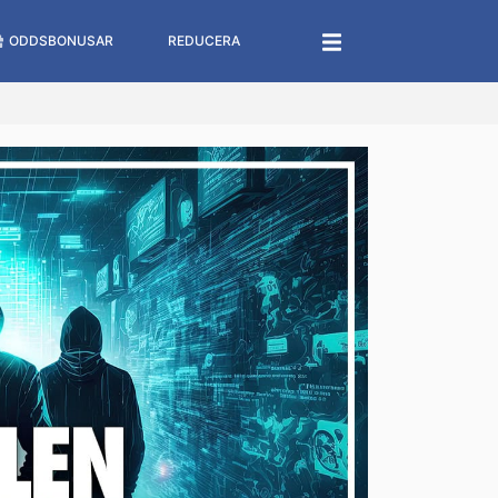
ODDSBONUSAR
REDUCERA