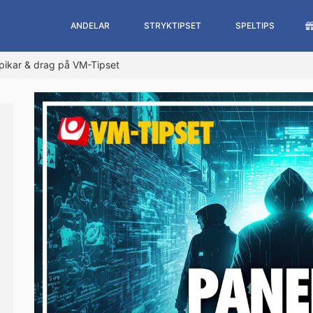
ANDELAR
STRYKTIPSET
SPELTIPS
pikar & drag på VM-Tipset