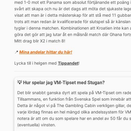
med 1-0 mot ett Panama som absolut förtjänande ett poäng i
svårt att skapa och nu är det dags att möta det sjukaste lag
visat att man är i detta mästerskap för att stå med 11 gubba
trots att man redan är kvalificerade för slutspel så är käns
tyglar i denna matchen. Kombinationen att Kroatien inte kan a
göra det gör att jag lutar åt en målsnål match där Ghana forts
Mitt drag blir X2 i match 8!
📍
Mina andelar hittar du här!
Lycka till i helgen med
Tippandet
!
💡 Hur spelar jag VM-Tipset med Stugan?
Det blir snabbt ganska dyrt att spela på VM-Tipset om raden
Tillsammans, en funktion från Svenska Spel som innebär att
Detta är något vi på The Gambling Cabin verkligen gillar, d
varje lördag finnas en hel mängd olika andelssystem för VM-T
notera är att om du som spelare har en andel av 50 får du s
(eventuella) vinsten.