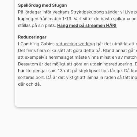
Spellördag med Stugan
På lördagar inför veckans Stryktipskupong sänder vi Live på
kupongen från match 1-13. Vart sitter de bästa spikarna o
ställas på sin plats.
Häng med på streamen HÄR!
Reduceringar
I Gambling Cabins
reduceringsverktyg
går det utmärkt att 
Det finns flera olika sätt att göra detta på. Bland annat gå
att exempelvis hemmalaget måste vinna minst en av matcher
Dessutom är det möjligt att göra en utdelningsreducering. D
hur lite pengar som 13 rätt på stryktipset tips får ge. Då k
sorteras bort. Då är det viktigt att lämna in raden så tätt i
där och då.