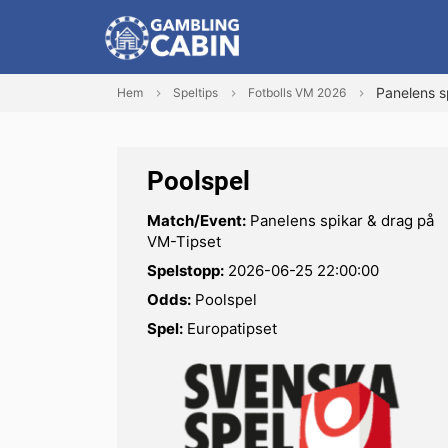
Panelens s
Hem
Speltips
Fotbolls VM 2026
Poolspel
Match/Event:
Panelens spikar & drag på
VM-Tipset
Spelstopp:
2026-06-25 22:00:00
Odds:
Poolspel
Spel:
Europatipset