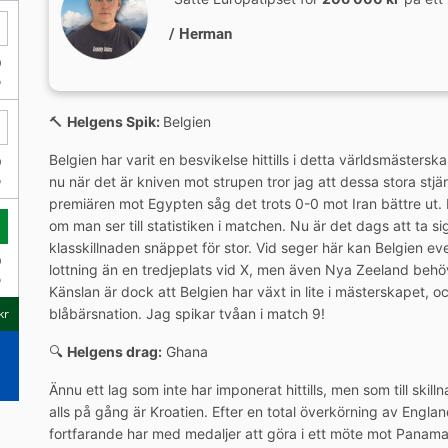
/ Herman
🔨
Helgens Spik:
Belgien
Belgien har varit en besvikelse hittills i detta världsmästers
nu när det är kniven mot strupen tror jag att dessa stora stjärno
premiären mot Egypten såg det trots 0-0 mot Iran bättre ut.
om man ser till statistiken i matchen. Nu är det dags att ta
klasskillnaden snäppet för stor. Vid seger här kan Belgien e
lottning än en tredjeplats vid X, men även Nya Zeeland behöver
Känslan är dock att Belgien har växt in lite i mästerskapet, 
blåbärsnation. Jag spikar tvåan i match 9!
🔍
Helgens drag:
Ghana
Ännu ett lag som inte har imponerat hittills, men som till ski
alls på gång är Kroatien. Efter en total överkörning av Engla
fortfarande har med medaljer att göra i ett möte mot Panama