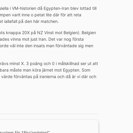
la i VM-historien då Egypten-Iran blev lottad till
pen varit inne o petat lite där för att reta
et iallafall på den här matchen.
trots knappa 20X på NZ Vinst mot Belgien). Belgien
ades vinna mot just Iran. Det var nog första
gjorde väl inte den insats man förväntade sig men
ävs minst X. 3 poäng och 0 i målskillnad ser ut att
är bara måste man köra järnet mot Egypten. Som
 värde förväntas på iranierna och då är vi där och
system för 18kr/andelen!”