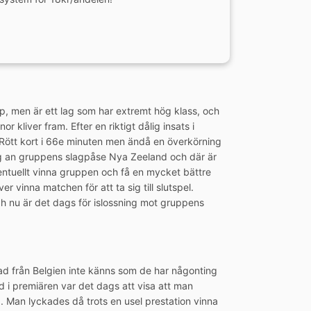
kap, men är ett lag som har extremt hög klass, och
r kliver fram. Efter en riktigt dålig insats i
 Rött kort i 66e minuten men ändå en överkörning
 sig an gruppens slagpåse Nya Zeeland och där är
ventuellt vinna gruppen och få en mycket bättre
 vinna matchen för att ta sig till slutspel.
och nu är det dags för islossning mot gruppens
llnad från Belgien inte känns som de har någonting
nd i premiären var det dags att visa att man
. Man lyckades då trots en usel prestation vinna