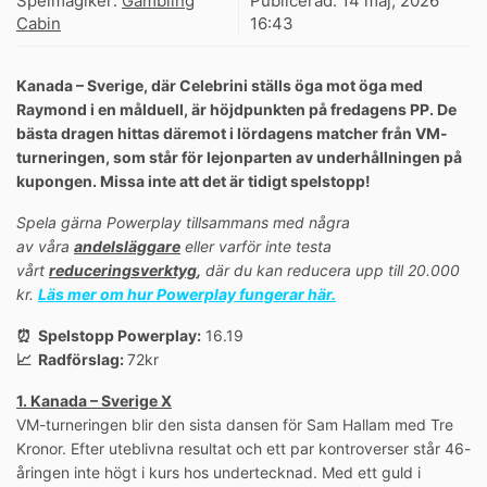
Spelmagiker:
Gambling
Publicerad:
14 maj, 2026
Cabin
16:43
Kanada – Sverige, där Celebrini ställs öga mot öga med
Raymond i en målduell, är höjdpunkten på fredagens PP. De
bästa dragen hittas däremot i lördagens matcher från VM-
turneringen, som står för lejonparten av underhållningen på
kupongen. Missa inte att det är tidigt spelstopp!
Spela gärna Powerplay tillsammans med några
av våra
andelsläggare
eller varför inte testa
vårt
reduceringsverktyg
,
där du kan reducera upp till 20.000
kr.
Läs mer om hur Powerplay fungerar här.
⏰ Spelstopp Powerplay:
16.19
📈 Radförslag:
72kr
1. Kanada – Sverige X
VM-turneringen blir den sista dansen för Sam Hallam med Tre
Kronor. Efter uteblivna resultat och ett par kontroverser står 46-
åringen inte högt i kurs hos undertecknad. Med ett guld i