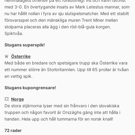
hemmalagets offensiv på ett föredömligt vis och vann rättvist
med 3-0. En övertygande insats av Mark Letestus mannar, som
nu har hållit nollan i fyra av sju slutspelsmatcher. Med ett stabilt
försvarsspel och den mänskliga muren Trent Miner mellan
stolparna placeras alla ägg i den röd-blå-gula korgen.
Spiktvåa.
Stugans superspik!
🚨
Österrike
Med både en bredare och spetsigare trupp ska Österrike vara
ett nummer större än Storbritannien. Upp till 65 prollar är tvåan
en vettig spik.
Stugans kupongrensare!
💥
Norge
De stora stjärnorna lyser med sin frånvaro i den slovakiska
truppen och någon favorit är Országhs gäng inte att hålla i
handen. Hela upp och håll tummarna för en norsk knall!
72 rader