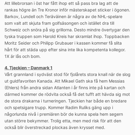
Att lillebrorsan i öst har fått ihop ett så pass bra lag att de
rankas högre än Tre Kronor inför mästerskapet sticker i ögonen.
Barkov, Lundell och Teräväinen är några av de NHL-spelare
som valt att skjuta fram golfsäsongen och istället dra till
Schweiz och snöra på sig grillorna. Desto mindre övertygar den
tyska truppen som Harold Kreis har skramlat ihop. Toppbacken
Moritz Seider och Philipp Grubauer i kassen kommer få slita
hårt för att städa upp efter sina inte lika kompetenta kollegor.
1X är lås och bom.
4. Tjeckien – Danmark 1
Vårt grannland i sydväst stod för fjolårets stora knall när de slog
ut guldfavoriten Kanada. Att Mikael Gath ska få hem Messias
(Ehlers) från andra sidan Atlanten i år finns inte på kartan och
därmed kommer de rödvita också få det tufft att hävda sig mot
de stora drakarna i turneringen. Tjeckien har både en bredare
och spetsigare trupp. Kommer Radim Rulíks gäng upp i
någorlunda nivå i premiären bör de kunna spela hem segern
utan större bekymmer. Trolig etta, men med risk för att den
också blir överstreckad plockas även krysset med.