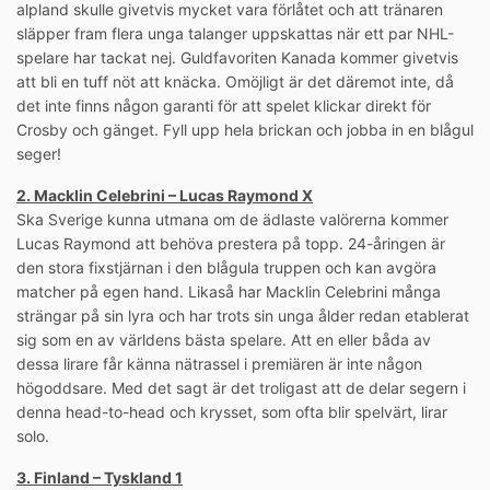
alpland skulle givetvis mycket vara förlåtet och att tränaren
släpper fram flera unga talanger uppskattas när ett par NHL-
spelare har tackat nej. Guldfavoriten Kanada kommer givetvis
att bli en tuff nöt att knäcka. Omöjligt är det däremot inte, då
det inte finns någon garanti för att spelet klickar direkt för
Crosby och gänget. Fyll upp hela brickan och jobba in en blågul
seger!
2. Macklin Celebrini – Lucas Raymond X
Ska Sverige kunna utmana om de ädlaste valörerna kommer
Lucas Raymond att behöva prestera på topp. 24-åringen är
den stora fixstjärnan i den blågula truppen och kan avgöra
matcher på egen hand. Likaså har Macklin Celebrini många
strängar på sin lyra och har trots sin unga ålder redan etablerat
sig som en av världens bästa spelare. Att en eller båda av
dessa lirare får känna nätrassel i premiären är inte någon
högoddsare. Med det sagt är det troligast att de delar segern i
denna head-to-head och krysset, som ofta blir spelvärt, lirar
solo.
3. Finland – Tyskland 1