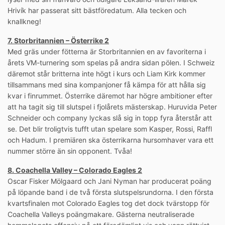
Hrivík har passerat sitt bästföredatum. Alla tecken och
knallkneg!
7. Storbritannien – Österrike 2
Med gräs under fötterna är Storbritannien en av favoriterna i
årets VM-turnering som spelas på andra sidan pölen. I Schweiz
däremot står britterna inte högt i kurs och Liam Kirk kommer
tillsammans med sina kompanjoner få kämpa för att hålla sig
kvar i finrummet. Österrike däremot har högre ambitioner efter
att ha tagit sig till slutspel i fjolårets mästerskap. Huruvida Peter
Schneider och company lyckas slå sig in topp fyra återstår att
se. Det blir troligtvis tufft utan spelare som Kasper, Rossi, Raffl
och Hadum. I premiären ska österrikarna hursomhaver vara ett
nummer större än sin opponent. Tvåa!
8. Coachella Valley – Colorado Eagles 2
Oscar Fisker Mölgaard och Jani Nyman har producerat poäng
på löpande band i de två första slutspelsrundorna. I den första
kvartsfinalen mot Colorado Eagles tog det dock tvärstopp för
Coachella Valleys poängmakare. Gästerna neutraliserade