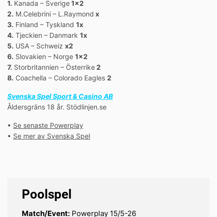
1.
Kanada – Sverige
1×2
2.
M.Celebrini – L.Raymond
x
3.
Finland – Tyskland
1x
4.
Tjeckien – Danmark
1x
5.
USA – Schweiz
x2
6.
Slovakien – Norge
1×2
7.
Storbritannien – Österrike
2
8.
Coachella – Colorado Eagles
2
Svenska Spel Sport & Casino AB
Åldersgräns 18 år. Stödlinjen.se
•
Se senaste Powerplay
•
Se mer av Svenska Spel
Poolspel
Match/Event:
Powerplay 15/5-26