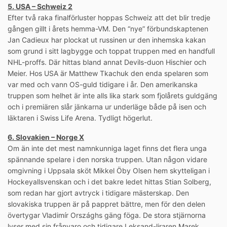
5. USA – Schweiz 2
Efter två raka finalförluster hoppas Schweiz att det blir tredje
gången gillt i årets hemma-VM. Den “nye” förbundskaptenen
Jan Cadieux har plockat ut russinen ur den inhemska kakan
som grund i sitt lagbygge och toppat truppen med en handfull
NHL-proffs. Där hittas bland annat Devils-duon Hischier och
Meier. Hos USA är Matthew Tkachuk den enda spelaren som
var med och vann OS-guld tidigare i år. Den amerikanska
truppen som helhet är inte alls lika stark som fjolårets guldgäng
och i premiären slår jänkarna ur underläge både på isen och
läktaren i Swiss Life Arena. Tydligt högerlut.
6. Slovakien – Norge X
Om än inte det mest namnkunniga laget finns det flera unga
spännande spelare i den norska truppen. Utan någon vidare
omgivning i Uppsala sköt Mikkel Öby Olsen hem skytteligan i
Hockeyallsvenskan och i det bakre ledet hittas Stian Solberg,
som redan har gjort avtryck i tidigare mästerskap. Den
slovakiska truppen är på pappret bättre, men för den delen
övertygar Vladimír Országhs gäng föga. De stora stjärnorna
lyser med sin frånvaro och tidigare Leksand-liraren Marek