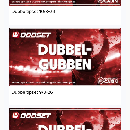
Dubbeltipset 10/8-26
Dubbeltipset 9/8-26