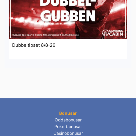
Dubbeltipset 8/8-26
Bonusar
Oddsbonusar
Pokerbonusar
Casinobonusar