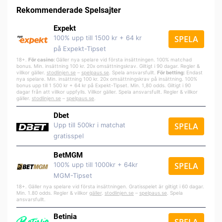
Rekommenderade Spelsajter
Expekt
100% upp till 1500 kr + 64 kr
SPELA
på Expekt-Tipset
18+.
För casino:
Gäller nya spelare vid första insättningen. 100% matchad
bonus. Min. insättning 100 kr. 20x omsättningskrav. Giltigt i 90 dagar. Regler &
villkor gäller.
stodlinjen.se
–
spelpa
us.se
. Spela ansvarsfullt.
För betting:
Endast
nya spelare. Min. insättning 100 kr. 20x omsättningskrav på insättning. 100%
bonus upp till 1 500 kr + 64 kr på Expekt-Tipset. Min. 1,80 odds. Giltigt i 90
dagar från att villkor uppfylls. Villkor gäller. Spela ansvarsfullt. Regler & villkor
gäller.
stodlinjen.se
–
spelpaus.se
.
Dbet
Upp till 500kr i matchat
SPELA
gratisspel
BetMGM
100% upp till 1000kr + 64kr
SPELA
MGM-Tipset
18+. Gäller nya spelare vid första insättningen. Gratisspelet är giltigt i 60 dagar.
Min. 1.80 odds. Regler & villkor
gäller
.
stodlinjen.se
–
spelpaus.se
. Spela
ansvarsfullt.
Betinia