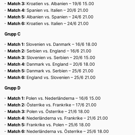
∙ Match 3:
Kroatien vs. Albanien – 19/6 15.00
∙ Match 4:
Spanien vs. Italien – 20/6 21.00
∙ Match 5:
Albanien vs. Spanien – 24/6 21.00
∙ Match 6:
Kroatien vs. Italien – 24/6 21.00
Grupp C
∙ Match 1:
Slovenien vs. Danmark – 16/6 18.00
∙ Match 2:
Serbien vs. England – 16/6 21.00
∙ Match 3:
Slovenien vs. Serbien – 20/6 15.00
∙ Match 4:
Danmark vs. England – 20/6 18.00
∙ Match 5:
Danmark vs. Serbien – 25/6 21.00
∙ Match 6:
England vs. Slovenien – 25/6 21.00
Grupp D
∙ Match 1:
Polen vs. Nederländerna – 16/6 15.00
∙ Match 2:
Österrike vs. Frankrike – 17/6 21.00
∙ Match 3:
Polen vs. Österrike – 21/6 18.00
∙ Match 4:
Nederländerna vs. Frankrike – 21/6 21.00
∙ Match 5:
Frankrike vs. Polen – 25/6 18.00
∙ Match 6:
Nederländerna vs. Österrike – 25/6 18.00