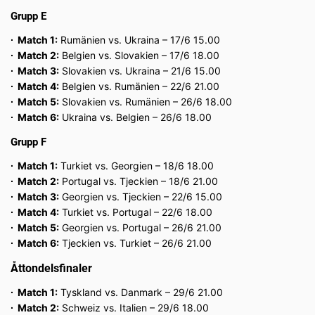
Grupp E
∙ Match 1:
Rumänien vs. Ukraina – 17/6 15.00
∙ Match 2:
Belgien vs. Slovakien – 17/6 18.00
∙ Match 3:
Slovakien vs. Ukraina – 21/6 15.00
∙ Match 4:
Belgien vs. Rumänien – 22/6 21.00
∙ Match 5:
Slovakien vs. Rumänien – 26/6 18.00
∙ Match 6:
Ukraina vs. Belgien – 26/6 18.00
Grupp F
∙ Match 1:
Turkiet vs. Georgien – 18/6 18.00
∙ Match 2:
Portugal vs. Tjeckien – 18/6 21.00
∙ Match 3:
Georgien vs. Tjeckien – 22/6 15.00
∙ Match 4:
Turkiet vs. Portugal – 22/6 18.00
∙ Match 5:
Georgien vs. Portugal – 26/6 21.00
∙ Match 6:
Tjeckien vs. Turkiet – 26/6 21.00
Åttondelsfinaler
∙ Match 1:
Tyskland vs. Danmark – 29/6 21.00
∙ Match 2:
Schweiz vs. Italien – 29/6 18.00