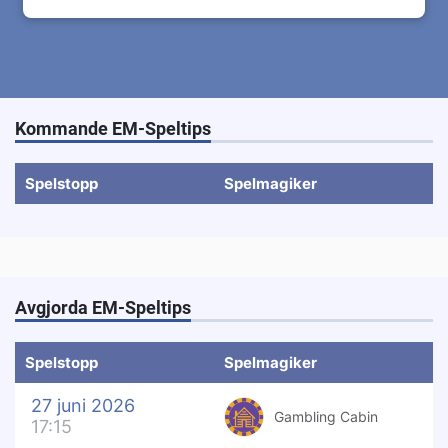
Kommande EM-Speltips
Spelstopp
Spelmagiker
Avgjorda EM-Speltips
Spelstopp
Spelmagiker
27 juni 2026
Gambling Cabin
17:15