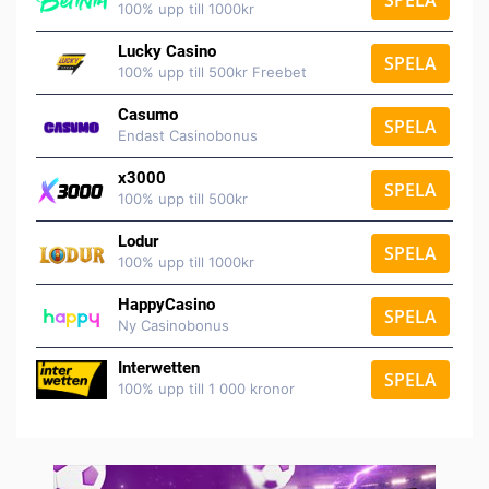
SPELA
100% upp till 1000kr
Lucky Casino
SPELA
100% upp till 500kr Freebet
Casumo
SPELA
Endast Casinobonus
x3000
SPELA
100% upp till 500kr
Lodur
SPELA
100% upp till 1000kr
HappyCasino
SPELA
Ny Casinobonus
Interwetten
SPELA
100% upp till 1 000 kronor