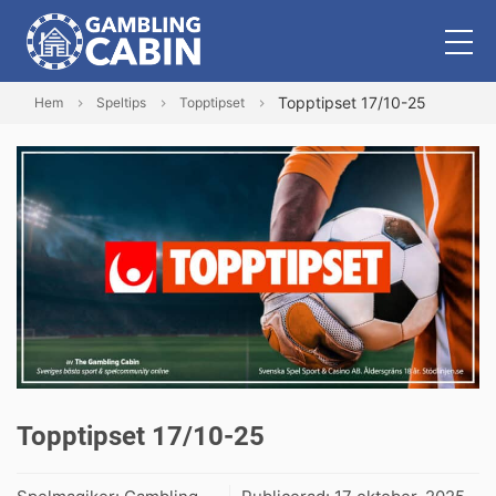
Topptipset 17/10-25
Hem
Speltips
Topptipset
Topptipset 17/10-25