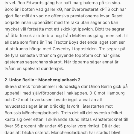
tvivel. Rob Edwards gäng har haft marginalerna på sin sida.
Boro är i botten vad gäller xG, har överpresterat xPTS och har
gjort fler mål än vad de offensiva prestationerna lovar. Raset
började innan uppehållet med tre raka utan seger och kan
mycket väl fortsätta mot ett skickligt Ipswich. Blott tre segrar
på åtta försök är inte bra nog från McKennas gäng, men sett till
all data som finns är The Tractor Boys det enda laget som ser
ut att kunna hänga med Coventry i toppstriden. Tre segrar på
de fyra senaste vittnar om gryende toppform och här gillas
gästernas segerchans skarpt. När tipparna säger annat är
tvåan en spelvärd dunderspik.
2. Union Berlin – Mönchengladbach 2
Skeva streck förekommer i Bundesliga där Union Berlin gick på
uppehåll med självförtroendet i haklappen. 0-0 mot Hamburg
och 0-2 mot Leverkusen lovade inget annat än att
huvudstadslaget är en bräcklig favorit i återstarten mot
Borussia Mönchengladbach. Trots det vill det svenska folket
kasta sig över ettan. I skrivande stund hittas vänstertecknet till
över 55 procent när under 45 prollar vore rimligt. Då är det
dags att blicka österut. Mönchengladbach har stadigt blivit