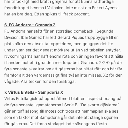
har tillräckligt med kraft i grejerna för att kunna rättfärdiga
favoritskapet hemma i Vallonien. Inte minst om Eckert Ayensa
har en bra dag. Ettan spikas till fräck procent.
6. FC Andorra – Granada 2
FC Andorra har stått för en storstilad comeback i Segunda
División. Ibai Gómez har lett Gerard Piqués truppbygge till en
plats nära den absoluta toppstriden, men gnuggas det lite
under ytan ser det genast mörkare ut än vad tabellen antyder.
Nykomlingarna har haft enorm röta och är ingen favorit att hålla
i handen mot ett i grunden mer kapabelt Granada. 2-2-0 på de
fyra senaste skvallrar om att gästerna har hittat rätt och här får
framför allt den värdemässigt fina tvåan inte missas. X2 för den
vågade. Alla tecken för den försiktiga.
7. Virtus Entella – Sampdoria X
Virtus Entella gick på uppehåll med blott en inspelad poäng på
de fyra senaste ligamatcherna i Serie B. “De svarta djävlarna”
går en tuff säsong till mötes och trots att hemmaplan ska ses
som en faktor mot Sampdoria går det inte att stänga ögonen
för gästerna. Det forna storlaget lade säsongens första