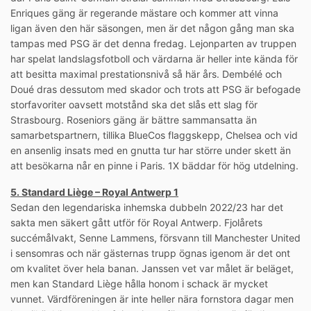
Enriques gäng är regerande mästare och kommer att vinna
ligan även den här säsongen, men är det någon gång man ska
tampas med PSG är det denna fredag. Lejonparten av truppen
har spelat landslagsfotboll och värdarna är heller inte kända för
att besitta maximal prestationsnivå så här års. Dembélé och
Doué dras dessutom med skador och trots att PSG är befogade
storfavoriter oavsett motstånd ska det slås ett slag för
Strasbourg. Roseniors gäng är bättre sammansatta än
samarbetspartnern, tillika BlueCos flaggskepp, Chelsea och vid
en ansenlig insats med en gnutta tur har större under skett än
att besökarna når en pinne i Paris. 1X bäddar för hög utdelning.
5. Standard Liège – Royal Antwerp 1
Sedan den legendariska inhemska dubbeln 2022/23 har det
sakta men säkert gått utför för Royal Antwerp. Fjolårets
succémålvakt, Senne Lammens, försvann till Manchester United
i sensomras och när gästernas trupp ögnas igenom är det ont
om kvalitet över hela banan. Janssen vet var målet är beläget,
men kan Standard Liège hålla honom i schack är mycket
vunnet. Värdföreningen är inte heller nära fornstora dagar men