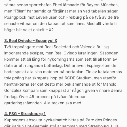
sämre sedan sportchefen Eberl lämnade för Bayern München,
men “Fölen” har samtidigt förtjänat mer än vad tabellen säger.
Poängplock mot Leverkusen och Freiburg på de två av de tre
senaste vittnar om den kapacitet som finns. Med allt värde till
höger blir valet enkelt – X2.
3. Real Oviedo – Espanyol X
Två trepoängare mot Real Sociedad och Valencia är i sig
imponerande skalper, men Real Oviedo lurar ingen. Säsongen
kommer att bli lång för nykomlingarna som sett till all form av
data är ett rungande bottenlag. Det är även Espanyol om de
hade spelat alla sina matcher på bortaplan. Tio av katalanernas
tolv poäng har skrapats ihop på RCDE Stadium, men utanför
hemtrakterna ser det desto mer beklämmande ut för Manolo
González kompani som knappast är någon given vinnare denna
fredag. Över 45 procent på tvåan åberopar
garderingsnämnden. Alla tecken ska med.
4. PSG – Strasbourg 1
Kupongens absoluta nyckelmatch hittas på Parc des Princes
där Paris Saint-Germain strålar samman med Strasbourg. Luis