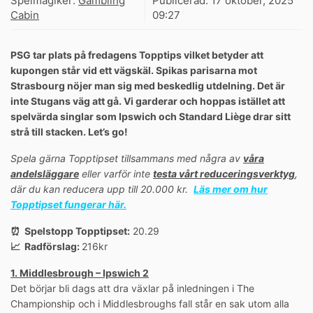
Spelmagiker:
Gambling
Publicerad:
17 oktober, 2025
Cabin
09:27
PSG tar plats på fredagens Topptips vilket betyder att
kupongen står vid ett vägskäl. Spikas parisarna mot
Strasbourg nöjer man sig med beskedlig utdelning. Det är
inte Stugans väg att gå. Vi garderar och hoppas istället att
spelvärda singlar som Ipswich och Standard Liège drar sitt
strå till stacken. Let’s go!
Spela gärna Topptipset tillsammans med några av
våra
andelsläggare
eller varför inte
testa vårt reduceringsverktyg
,
där du kan reducera upp till 20.000 kr.
Läs mer om hur
Topptipset fungerar här.
⏰ Spelstopp Topptipset:
20.29
📈 Radförslag:
216kr
1. Middlesbrough – Ipswich 2
Det börjar bli dags att dra växlar på inledningen i The
Championship och i Middlesbroughs fall står en sak utom alla