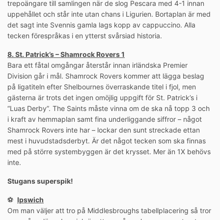
trepoängare till samlingen när de slog Pescara med 4-1 innan
uppehållet och står inte utan chans i Ligurien. Bortaplan är med
det sagt inte Svennis gamla lags kopp av cappuccino. Alla
tecken förespråkas i en ytterst svårsiad historia.
8. St. Patrick’s – Shamrock Rovers 1
Bara ett fåtal omgångar återstår innan irländska Premier
Division går i mål. Shamrock Rovers kommer att lägga beslag
på ligatiteln efter Shelbournes överraskande titel i fjol, men
gästerna är trots det ingen omöjlig uppgift för St. Patrick’s i
“Luas Derby”. The Saints måste vinna om de ska nå topp 3 och
i kraft av hemmaplan samt fina underliggande siffror – något
Shamrock Rovers inte har – lockar den sunt streckade ettan
mest i huvudstadsderbyt. Är det något tecken som ska finnas
med på större systembyggen är det krysset. Mer än 1X behövs
inte.
Stugans superspik!
⚽️
Ipswich
Om man väljer att tro på Middlesbroughs tabellplacering så tror