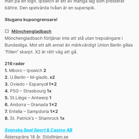
man på en lögn. Ipswich är ett av många lag som presterat
bättre. Den spelvärda tvåan är en superspik.
Stugans kupongrensare!
💥
Mönchengladbach
Mönchengladbach förtjänar inte att stå utan trepoängare i
Bundesliga. Mot ett allt annat än märkvärdigt Union Berlin gillas
“Fölen” skarpt. X2 är rätt väg att gå.
216 rader
1.
Mboro – Ipswich
2
2.
U.Berlin – M-gladb
. x2
3.
Oviedo – Espanyo
l 1×2
4.
PSG – Strasbourg
1x
5.
St.Liège – Antwerp
1
6.
Andorra – Granada
1×2
7.
Entella – Sampdoria
1×2
8.
St. Patrick’s – Shamrock
1x
Svenska Spel Sport & Casino AB
Åldersgräns 18 år. Stödlinjen.se