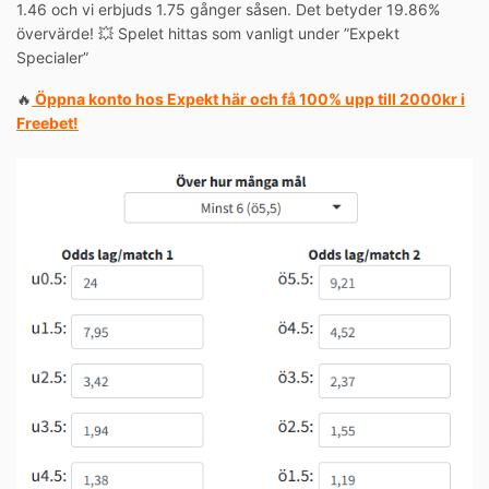
1.46 och vi erbjuds 1.75 gånger såsen. Det betyder 19.86%
övervärde! 💥 Spelet hittas som vanligt under ”Expekt
Specialer”
🔥
Öppna konto hos Expekt här och få 100% upp till 2000kr i
Freebet!