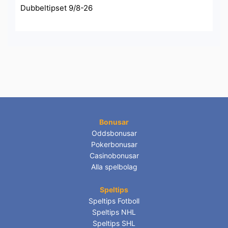
Dubbeltipset 9/8-26
Bonusar
Oddsbonusar
Pokerbonusar
Casinobonusar
Alla spelbolag
Speltips
Speltips Fotboll
Speltips NHL
Speltips SHL