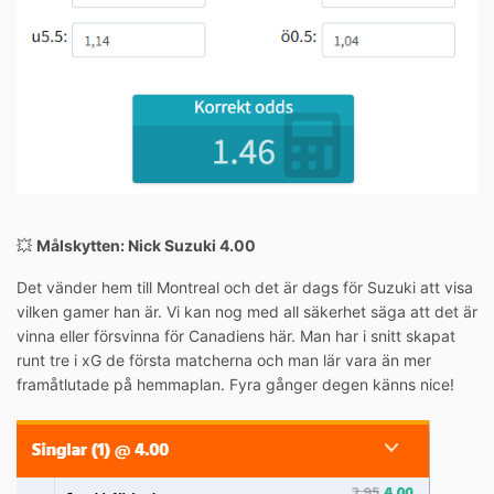
💥
Målskytten: Nick Suzuki 4.00
Det vänder hem till Montreal och det är dags för Suzuki att visa
vilken gamer han är. Vi kan nog med all säkerhet säga att det är
vinna eller försvinna för Canadiens här. Man har i snitt skapat
runt tre i xG de första matcherna och man lär vara än mer
framåtlutade på hemmaplan. Fyra gånger degen känns nice!