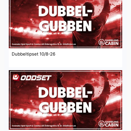
Dubbeltipset 10/8-26