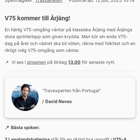
Spelmagiker:
Travpanelen
Publicerad:
12 juli, 2025 10:19
V75 kommer till Årjäng!
En härlig V75-omgång väntar på klassiska Årjäng med Årjängs
stora sprinterlopp som given krydda. Man kör sin enda V75-
dag på året och vädret ska bli nöten, räkna med folkfest och en
riktigt rolig V75-omgång som väntar.
📌 Vi ses i
streamen
på lördag
13.00
för senaste nytt.
“Travexperten från Portugal”
/ David Neves
📍 Bästa
spiken:
2 Langlandsballerina
står för en riktigt bra uppgift i
V75-4
.