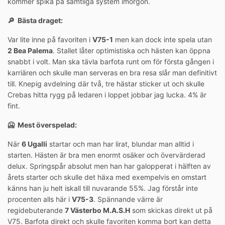
kommer spika på samtliga system imorgon.
🔎 Bästa draget:
Var lite inne på favoriten i
V75-1
men kan dock inte spela utan
2 Bea Palema
. Stallet låter optimistiska och hästen kan öppna
snabbt i volt. Man ska tävla barfota runt om för första gången i
karriären och skulle man serveras en bra resa slår man definitivt
till. Knepig avdelning där två, tre hästar sticker ut och skulle
Crebas hitta rygg på ledaren i loppet jobbar jag lucka. 4% är
fint.
🥶 Mest överspelad:
När
6 Ugalli
startar och man har lirat, blundar man alltid i
starten. Hästen är bra men enormt osäker och övervärderad
delux. Springspår absolut men han har galopperat i hälften av
årets starter och skulle det häxa med exempelvis en omstart
känns han ju helt iskall till nuvarande 55%. Jag förstår inte
procenten alls här i
V75-3
. Spännande värre är
regidebuterande
7 Västerbo M.A.S.H
som skickas direkt ut på
V75. Barfota direkt och skulle favoriten komma bort kan detta