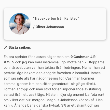
“Travexperten från Karlstad”
/ Oliver Johansson
📍 Bästa
spiken:
En bra sprinter för klassen säger man om
9 Cashman J.R
i
V75-5
och jag kan bara instämma. Ifjol mötte han kulltopparna
och i årsdebuten var han tokbra ifrån ledningen. Nu har han ett
perfekt läge bakom den enögde favoriten 2 Beautiful James
som jag inte alls har någon feeling för. Cashman kommer
komma igenom bra och sitter garanterat i slagläge direkt.
Formen är topp och man stod för en imponerande avslutning
senast ifrån ett uselt läge. Hästen höjer sig enormt barfota runt
om vilket det blir imorgon. Magnus Jakobsson kör också. Han
kan ju Årjängs bana ganska hyfsat. 3% är ett skämt och jag