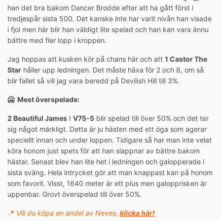
han det bra bakom Dancer Brodde efter att ha gått först i
tredjespår sista 500. Det kanske inte har varit nivån han visade
i fjol men här blir han väldigt lite spelad och han kan vara ännu
bättre med fler lopp i kroppen.
Jag hoppas att kusken kör på chans här och att
1 Castor The
Star
håller upp ledningen. Det måste häxa för 2 och 8, om så
blir fallet så vill jag vara beredd på Devilish Hill till 3%.
🥶 Mest överspelade:
2 Beautiful James
I
V75-5
blir spelad till över 50% och det ter
sig något märkligt. Detta är ju hästen med ett öga som agerar
speciellt innan och under loppen. Tidigare så har man inte velat
köra honom just spets för att han slappnar av bättre bakom
hästar. Senast blev han lite het i ledningen och galopperade i
sista sväng. Hela intrycket gör att man knappast kan på honom
som favorit. Visst, 1640 meter är ett plus men galopprisken är
uppenbar. Grovt överspelad till över 50%.
📍
Vill du köpa en andel av Neves,
klicka här!