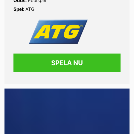
Odds:
Poolspel
Spel:
ATG
SPELA NU