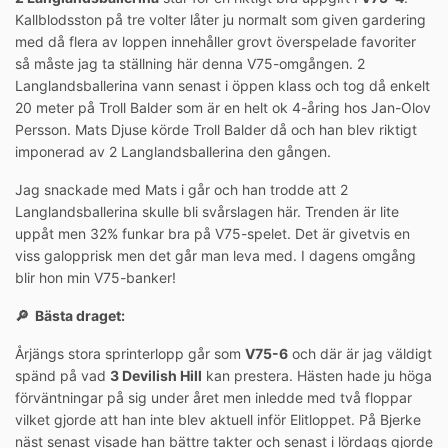
Kallblodsston på tre volter låter ju normalt som given gardering
med då flera av loppen innehåller grovt överspelade favoriter
så måste jag ta ställning här denna V75-omgången. 2
Langlandsballerina vann senast i öppen klass och tog då enkelt
20 meter på Troll Balder som är en helt ok 4-åring hos Jan-Olov
Persson. Mats Djuse körde Troll Balder då och han blev riktigt
imponerad av 2 Langlandsballerina den gången.
Jag snackade med Mats i går och han trodde att 2
Langlandsballerina skulle bli svårslagen här. Trenden är lite
uppåt men 32% funkar bra på V75-spelet. Det är givetvis en
viss galopprisk men det går man leva med. I dagens omgång
blir hon min V75-banker!
🔎 Bästa draget:
Årjängs stora sprinterlopp går som
V75-6
och där är jag väldigt
spänd på vad
3 Devilish Hill
kan prestera. Hästen hade ju höga
förväntningar på sig under året men inledde med två floppar
vilket gjorde att han inte blev aktuell inför Elitloppet. På Bjerke
näst senast visade han bättre takter och senast i lördags gjorde