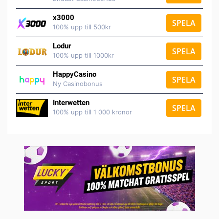
x3000
SPELA
100% upp till 500kr
Lodur
SPELA
100% upp till 1000kr
HappyCasino
SPELA
Ny Casinobonus
Interwetten
SPELA
100% upp till 1 000 kronor