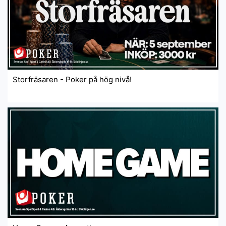
Storfräsaren - Poker på hög nivå!