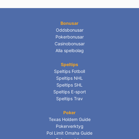
Bonusar
Oddsbonusar
Pokerbonusar
Casinobonusar
Alla spelbolag
Speltips
Speltips Fotboll
Speltips NHL
Speltips SHL
Speltips E-sport
Speltips Trav
Poker
Texas Holdem Guide
Pokerverktyg
Pol Limit Omaha Guide