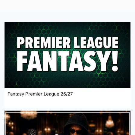
Fantasy Premier League 26/27