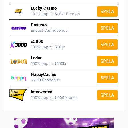
Lucky Casino
SPELA
100% upp till 500kr Freebet
Casumo
SPELA
Endast Casinobonus
x3000
SPELA
100% upp till 500kr
Lodur
SPELA
100% upp till 1000kr
HappyCasino
SPELA
Ny Casinobonus
Interwetten
SPELA
100% upp till 1 000 kronor