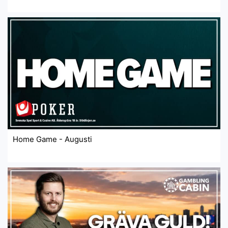
Home Game - Augusti