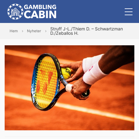
Struff J-L./Thiem D. – Schwartzman
Hem
Nyheter
D./Zeballos H.