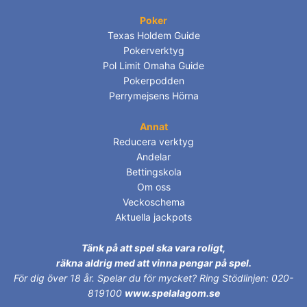
Poker
Texas Holdem Guide
Pokerverktyg
Pol Limit Omaha Guide
Pokerpodden
Perrymejsens Hörna
Annat
Reducera verktyg
Andelar
Bettingskola
Om oss
Veckoschema
Aktuella jackpots
Tänk på att spel ska vara roligt,
räkna aldrig med att vinna pengar på spel.
För dig över 18 år.
Spelar du för mycket? Ring Stödlinjen: 020-
819100
www.spelalagom.se