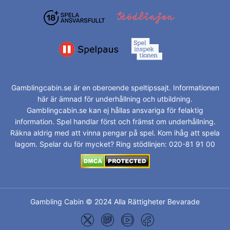
Gamblingcabin.se är en oberoende speltipssajt. Informationen
här är ämnad för underhållning och utbildning.
Gamblingcabin.se kan ej hållas ansvariga för felaktig
information. Spel handlar först och främst om underhållning.
Räkna aldrig med att vinna pengar på spel. Kom ihåg att spela
lagom. Spelar du för mycket? Ring stödlinjen: 020-81 91 00
Gambling Cabin © 2024 Alla Rättigheter Bevarade