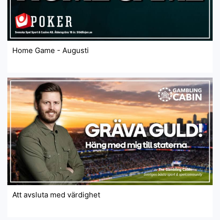
Home Game - Augusti
Att avsluta med värdighet