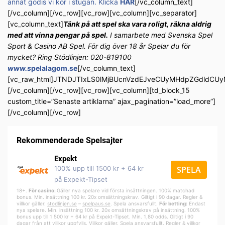
annat godis vi kör i stugan. Klicka
HÄR
[/vc_column_text]
[/vc_column][/vc_row][vc_row][vc_column][vc_separator]
[vc_column_text]
Tänk på att spel ska vara roligt, räkna aldrig
med att vinna pengar på spel.
I samarbete med Svenska Spel
Sport & Casino AB Spel. För dig över 18 år Spelar du för
mycket? Ring Stödlinjen: 020-819100
www.s
pelalagom.se
[/vc_column_text]
[vc_raw_html]JTNDJTIxLS0lMjBUcnVzdEJveCUyMHdpZGdldC
[/vc_column][/vc_row][vc_row][vc_column][td_block_15
custom_title=”Senaste artiklarna” ajax_pagination=”load_more”]
[/vc_column][/vc_row]
Rekommenderade Spelsajter
Expekt
100% upp till 1500 kr + 64 kr
SPELA
på Expekt-Tipset
18+.
För casino:
Gäller nya spelare vid första insättningen. 100% matchad
bonus. Min. insättning 100 kr. 20x omsättningskrav. Giltigt i 90 dagar. Regler &
villkor gäller.
stodlinjen.se
–
spelpa
us.se
. Spela ansvarsfullt.
För betting:
Endast
nya spelare. Min. insättning 100 kr. 20x omsättningskrav på insättning. 100%
bonus upp till 1 500 kr + 64 kr på Expekt-Tipset. Min. 1,80 odds. Giltigt i 90
dagar från att villkor uppfylls. Villkor gäller. Spela ansvarsfullt. Regler & villkor