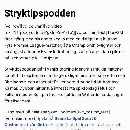
Stryktipspodden
[vc_row][vc_column][vc_video
link=”https://youtu.be/gkImZs91-1o”][vc_column_text]Tips-SM
drar igång med sin andra vecka med en riktigt lurig kupong.
Fyra Premier League-matcher, åtta Championship-fighter och
en ångestladdad Allsvensk drabbning står på agendan i jakten
på jackpotten på 13 miljoner.
Stryktipspodden går i vanlig ordning igenom samtliga matcher
för att hitta spikarna och dragen. Gigantens tror på Everton och
Birmingham och anser att Falkenberg drar helt dött bort mot
Kalmar. Dybban hittar två intressanta spikförslag i Hull och
Fulham medan Bengan försöker jobba in Watfords första seger
för säsongen!
Häng med på hela analysen i podden![/vc_column_text]
[vc_column_text]
Spela på
Svenska Spel Sport &
Casino
med
vår länk
och hjälp till att bidra med tävlingar och