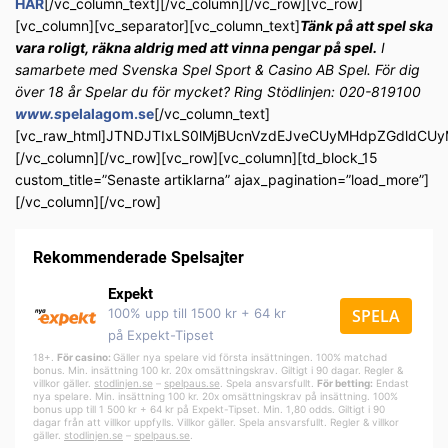
HÄR
[/vc_column_text][/vc_column][/vc_row][vc_row]
[vc_column][vc_separator][vc_column_text]
Tänk på att spel ska
vara roligt, räkna aldrig med att vinna pengar på spel.
I
samarbete med Svenska Spel Sport & Casino AB Spel. För dig
över 18 år Spelar du för mycket? Ring Stödlinjen: 020-819100
www.s
pelalagom.se
[/vc_column_text]
[vc_raw_html]JTNDJTIxLS0lMjBUcnVzdEJveCUyMHdpZGdldC
[/vc_column][/vc_row][vc_row][vc_column][td_block_15
custom_title=”Senaste artiklarna” ajax_pagination=”load_more”]
[/vc_column][/vc_row]
Rekommenderade Spelsajter
Expekt
100% upp till 1500 kr + 64 kr
SPELA
på Expekt-Tipset
18+.
För casino:
Gäller nya spelare vid första insättningen. 100% matchad
bonus. Min. insättning 100 kr. 20x omsättningskrav. Giltigt i 90 dagar. Regler &
villkor gäller.
stodlinjen.se
–
spelpa
us.se
. Spela ansvarsfullt.
För betting:
Endast
nya spelare. Min. insättning 100 kr. 20x omsättningskrav på insättning. 100%
bonus upp till 1 500 kr + 64 kr på Expekt-Tipset. Min. 1,80 odds. Giltigt i 90
dagar från att villkor uppfylls. Villkor gäller. Spela ansvarsfullt. Regler & villkor
gäller.
stodlinjen.se
–
spelpaus.se
.