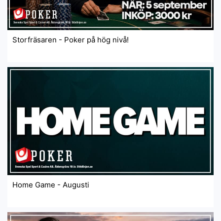
Storfräsaren - Poker på hög nivå!
Home Game - Augusti