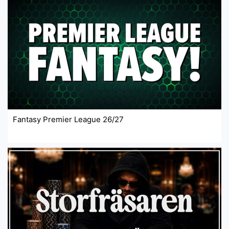
Fantasy Premier League 26/27