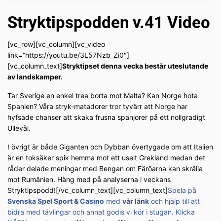
Stryktipspodden v.41 Video
[vc_row][vc_column][vc_video
link=”https://youtu.be/3L57Nzb_Zi0″]
[vc_column_text]
Stryktipset denna vecka består uteslutande
av landskamper.
Tar Sverige en enkel trea borta mot Malta? Kan Norge hota
Spanien? Våra stryk-matadorer tror tyvärr att Norge har
hyfsade chanser att skaka frusna spanjorer på ett nollgradigt
Ullevål.
I övrigt är både Giganten och Dybban övertygade om att Italien
är en toksäker spik hemma mot ett uselt Grekland medan det
råder delade meningar med Bengan om Färöarna kan skrälla
mot Rumänien. Häng med på analyserna i veckans
Stryktipspodd![/vc_column_text][vc_column_text]
Spela på
Svenska Spel Sport & Casino
med
vår länk
och hjälp till att
bidra med tävlingar och annat godis vi kör i stugan. Klicka