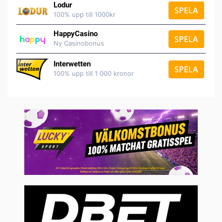
Lodur
SPELA
100% upp till 1000kr
HappyCasino
SPELA
Ny Casinobonus
Interwetten
SPELA
100% upp till 1 000 kronor