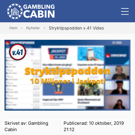
Stryktipspodden v.41 Video
Hem
Nyheter
Skrivet av:
Gambling
Publicerad:
10 oktober, 2019
Cabin
21:12