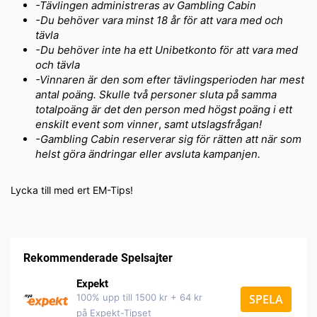
-Tävlingen administreras av Gambling Cabin
-Du behöver vara minst 18 år för att vara med och
tävla
-Du behöver inte ha ett Unibetkonto för att vara med
och tävla
-Vinnaren är den som efter tävlingsperioden har mest
antal poäng. Skulle två personer sluta på samma
totalpoäng är det den person med högst poäng i ett
enskilt event som vinner
,
samt utslagsfrågan!
-Gambling Cabin reserverar sig för rätten att när som
helst göra ändringar eller avsluta kampanjen.
Lycka till med ert EM-Tips!
Rekommenderade Spelsajter
Expekt
100% upp till 1500 kr + 64 kr
SPELA
på Expekt-Tipset