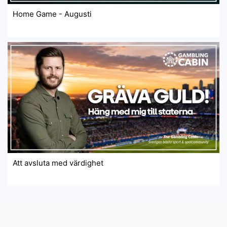
Home Game - Augusti
Att avsluta med värdighet