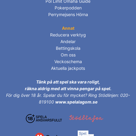
Pol Limit Omaha Guide
Pokerpodden
Perrymejsens Hörna
Annat
Reducera verktyg
Andelar
Bettingskola
Om oss
Veckoschema
Aktuella jackpots
Tänk på att spel ska vara roligt,
räkna aldrig med att vinna pengar på spel.
För dig över 18 år.
Spelar du för mycket? Ring Stödlinjen: 020-
819100
www.spelalagom.se