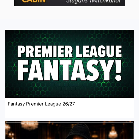
Fantasy Premier League 26/27