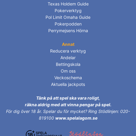
Texas Holdem Guide
Pokerverktyg
Pol Limit Omaha Guide
Pokerpodden
Perrymejsens Hörna
Annat
Reducera verktyg
Andelar
Bettingskola
Om oss
Veckoschema
Aktuella jackpots
Tänk på att spel ska vara roligt,
räkna aldrig med att vinna pengar på spel.
För dig över 18 år.
Spelar du för mycket? Ring Stödlinjen: 020-
819100
www.spelalagom.se