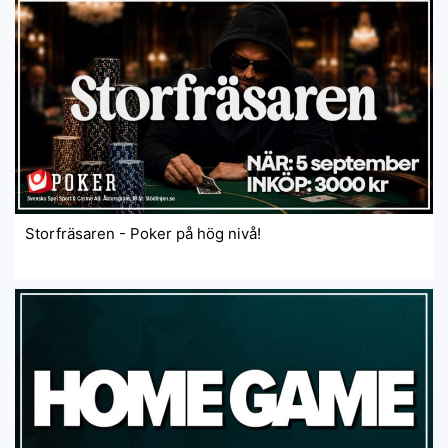
Storfräsaren - Poker på hög nivå!