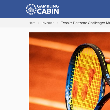
Tennis: Portoroz Challenger M
Hem
Nyheter