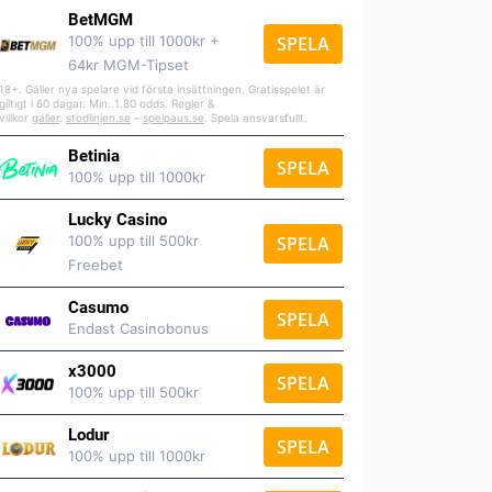
BetMGM
100% upp till 1000kr +
SPELA
64kr MGM-Tipset
18+. Gäller nya spelare vid första insättningen. Gratisspelet är
giltigt i 60 dagar. Min. 1.80 odds. Regler &
villkor
gäller
.
stodlinjen.se
–
spelpaus.se
. Spela ansvarsfullt.
Betinia
SPELA
100% upp till 1000kr
Lucky Casino
100% upp till 500kr
SPELA
Freebet
Casumo
SPELA
Endast Casinobonus
x3000
SPELA
100% upp till 500kr
Lodur
SPELA
100% upp till 1000kr