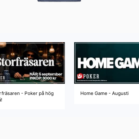
rfräsaren - Poker på hög
Home Game - Augusti
å!