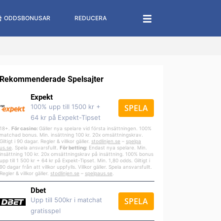
ODDSBONUSAR
REDUCERA
Rekommenderade Spelsajter
Expekt
100% upp till 1500 kr +
SPELA
64 kr på Expekt-Tipset
18+.
För casino:
Gäller nya spelare vid första insättningen. 100%
matchad bonus. Min. insättning 100 kr. 20x omsättningskrav.
Giltigt i 90 dagar. Regler & villkor gäller.
stodlinjen.se
–
spelpa
us.se
. Spela ansvarsfullt.
För betting:
Endast nya spelare. Min.
insättning 100 kr. 20x omsättningskrav på insättning. 100% bonus
upp till 1 500 kr + 64 kr på Expekt-Tipset. Min. 1,80 odds. Giltigt i
90 dagar från att villkor uppfylls. Villkor gäller. Spela ansvarsfullt.
Regler & villkor gäller.
stodlinjen.se
–
spelpaus.se
.
Dbet
Upp till 500kr i matchat
SPELA
gratisspel