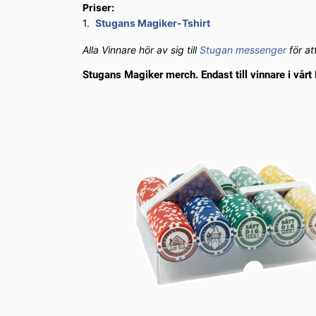
Priser:
1.
Stugans Magiker-Tshirt
Alla Vinnare hör av sig till
Stugan messenger
för at
Stugans Magiker merch. Endast till vinnare i vå