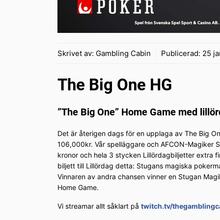
Skrivet av:
Gambling Cabin
Publicerad:
25 ja
The Big One HG
”The Big One” Home Game med lillörda
Det är återigen dags för en upplaga av The Big One
106,000kr. Vår spelläggare och AFCON-Magiker Sp
kronor och hela 3 stycken Lillördagbiljetter extra 
biljett till Lillördag detta: Stugans magiska pokerma
Vinnaren av andra chansen vinner en Stugan Magik
Home Game.
Vi streamar allt såklart på
twitch.tv/thegamblingc