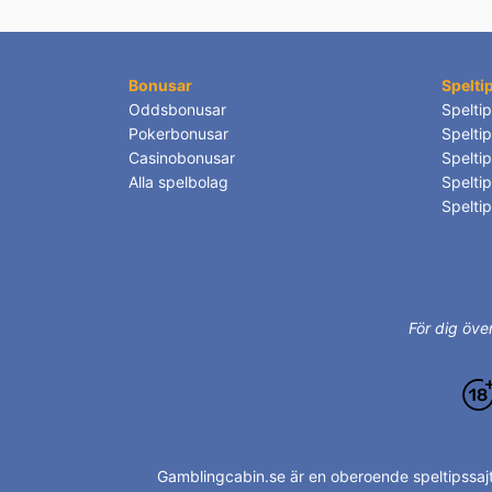
Bonusar
Spelti
Oddsbonusar
Speltip
Pokerbonusar
Spelti
Casinobonusar
Spelti
Alla spelbolag
Speltip
Spelti
För dig öve
Gamblingcabin.se är en oberoende speltipssajt.