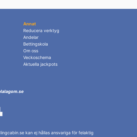
Annat
Reducera verktyg
Andelar
Bettingskola
Om oss
Veckoschema
Aktuella jackpots
lalagom.se
ngcabin.se kan ej hållas ansvariga för felaktig