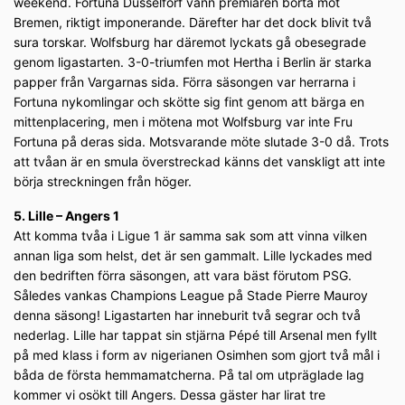
weekend. Fortuna Düsselforf vann premiären borta mot
Bremen, riktigt imponerande. Därefter har det dock blivit två
sura torskar. Wolfsburg har däremot lyckats gå obesegrade
genom ligastarten. 3-0-triumfen mot Hertha i Berlin är starka
papper från Vargarnas sida. Förra säsongen var herrarna i
Fortuna nykomlingar och skötte sig fint genom att bärga en
mittenplacering, men i mötena mot Wolfsburg var inte Fru
Fortuna på deras sida. Motsvarande möte slutade 3-0 då. Trots
att tvåan är en smula överstreckad känns det vanskligt att inte
börja streckningen från höger.
5. Lille – Angers 1
Att komma tvåa i Ligue 1 är samma sak som att vinna vilken
annan liga som helst, det är sen gammalt. Lille lyckades med
den bedriften förra säsongen, att vara bäst förutom PSG.
Således vankas Champions League på Stade Pierre Mauroy
denna säsong! Ligastarten har inneburit två segrar och två
nederlag. Lille har tappat sin stjärna Pépé till Arsenal men fyllt
på med klass i form av nigerianen Osimhen som gjort två mål i
båda de första hemmamatcherna. På tal om utpräglade lag
kommer vi osökt till Angers. Dessa gäster har lirat tre