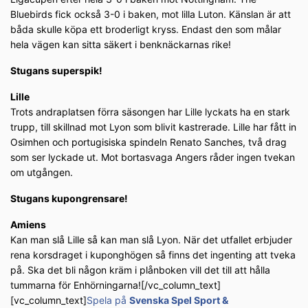
Bluebirds fick också 3-0 i baken, mot lilla Luton. Känslan är att
båda skulle köpa ett broderligt kryss. Endast den som målar
hela vägen kan sitta säkert i benknäckarnas rike!
Stugans superspik!
Lille
Trots andraplatsen förra säsongen har Lille lyckats ha en stark
trupp, till skillnad mot Lyon som blivit kastrerade. Lille har fått in
Osimhen och portugisiska spindeln Renato Sanches, två drag
som ser lyckade ut. Mot bortasvaga Angers råder ingen tvekan
om utgången.
Stugans kupongrensare!
Amiens
Kan man slå Lille så kan man slå Lyon. När det utfallet erbjuder
rena korsdraget i kuponghögen så finns det ingenting att tveka
på. Ska det bli någon kräm i plånboken vill det till att hålla
tummarna för Enhörningarna![/vc_column_text]
[vc_column_text]
Spela på
Svenska Spel Sport &