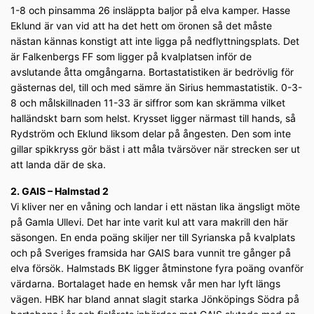
1-8 och pinsamma 26 insläppta baljor på elva kamper. Hasse
Eklund är van vid att ha det hett om öronen så det måste
nästan kännas konstigt att inte ligga på nedflyttningsplats. Det
är Falkenbergs FF som ligger på kvalplatsen inför de
avslutande åtta omgångarna. Bortastatistiken är bedrövlig för
gästernas del, till och med sämre än Sirius hemmastatistik. 0-3-
8 och målskillnaden 11-33 är siffror som kan skrämma vilket
halländskt barn som helst. Krysset ligger närmast till hands, så
Rydström och Eklund liksom delar på ångesten. Den som inte
gillar spikkryss gör bäst i att måla tvärsöver när strecken ser ut
att landa där de ska.
2. GAIS – Halmstad 2
Vi kliver ner en våning och landar i ett nästan lika ängsligt möte
på Gamla Ullevi. Det har inte varit kul att vara makrill den här
säsongen. En enda poäng skiljer ner till Syrianska på kvalplats
och på Sveriges framsida har GAIS bara vunnit tre gånger på
elva försök. Halmstads BK ligger åtminstone fyra poäng ovanför
värdarna. Bortalaget hade en hemsk vår men har lyft längs
vägen. HBK har bland annat slagit starka Jönköpings Södra på