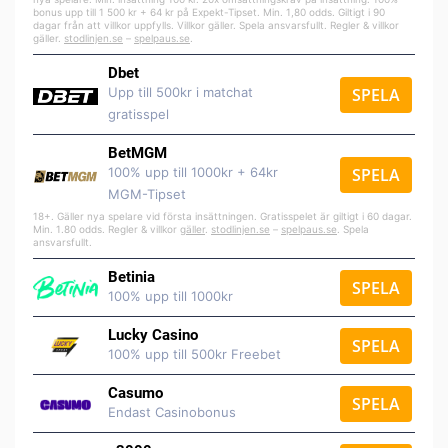
bonus upp till 1 500 kr + 64 kr på Expekt-Tipset. Min. 1,80 odds. Giltigt i 90
dagar från att villkor uppfylls. Villkor gäller. Spela ansvarsfullt. Regler & villkor
gäller.
stodlinjen.se
–
spelpaus.se
.
Dbet
Upp till 500kr i matchat
SPELA
gratisspel
BetMGM
100% upp till 1000kr + 64kr
SPELA
MGM-Tipset
18+. Gäller nya spelare vid första insättningen. Gratisspelet är giltigt i 60 dagar.
Min. 1.80 odds. Regler & villkor
gäller
.
stodlinjen.se
–
spelpaus.se
. Spela
ansvarsfullt.
Betinia
SPELA
100% upp till 1000kr
Lucky Casino
SPELA
100% upp till 500kr Freebet
Casumo
SPELA
Endast Casinobonus