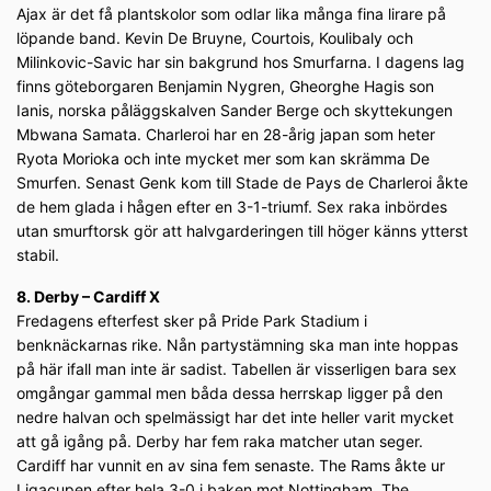
Ajax är det få plantskolor som odlar lika många fina lirare på
löpande band. Kevin De Bruyne, Courtois, Koulibaly och
Milinkovic-Savic har sin bakgrund hos Smurfarna. I dagens lag
finns göteborgaren Benjamin Nygren, Gheorghe Hagis son
Ianis, norska påläggskalven Sander Berge och skyttekungen
Mbwana Samata. Charleroi har en 28-årig japan som heter
Ryota Morioka och inte mycket mer som kan skrämma De
Smurfen. Senast Genk kom till Stade de Pays de Charleroi åkte
de hem glada i hågen efter en 3-1-triumf. Sex raka inbördes
utan smurftorsk gör att halvgarderingen till höger känns ytterst
stabil.
8. Derby – Cardiff X
Fredagens efterfest sker på Pride Park Stadium i
benknäckarnas rike. Nån partystämning ska man inte hoppas
på här ifall man inte är sadist. Tabellen är visserligen bara sex
omgångar gammal men båda dessa herrskap ligger på den
nedre halvan och spelmässigt har det inte heller varit mycket
att gå igång på. Derby har fem raka matcher utan seger.
Cardiff har vunnit en av sina fem senaste. The Rams åkte ur
Ligacupen efter hela 3-0 i baken mot Nottingham. The