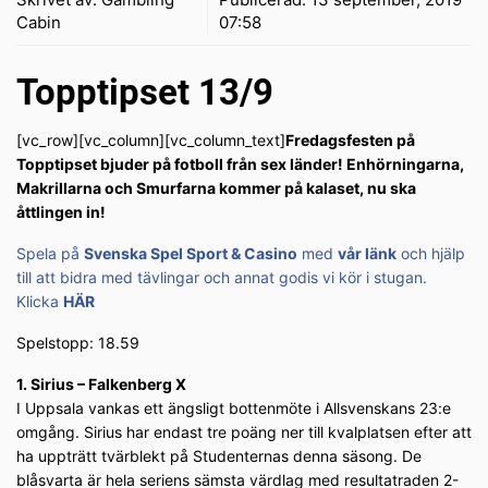
Cabin
07:58
Topptipset 13/9
[vc_row][vc_column][vc_column_text]
Fredagsfesten på
Topptipset bjuder på fotboll från sex länder! Enhörningarna,
Makrillarna och Smurfarna kommer på kalaset, nu ska
åttlingen in!
Spela på
Svenska Spel Sport & Casino
med
vår länk
och hjälp
till att bidra med tävlingar och annat godis vi kör i stugan.
Klicka
HÄR
Spelstopp: 18.59
1. Sirius – Falkenberg X
I Uppsala vankas ett ängsligt bottenmöte i Allsvenskans 23:e
omgång. Sirius har endast tre poäng ner till kvalplatsen efter att
ha uppträtt tvärblekt på Studenternas denna säsong. De
blåsvarta är hela seriens sämsta värdlag med resultatraden 2-