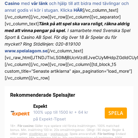
Casino
med
vår länk
och hjälp till att bidra med tävlingar och
annat godis vi kör i stugan. Klicka
HÄR
[/vc_column_text]
[/vc_column][/vc_row][vc_row][vc_column][vc_separator]
[vc_column_text]
Tänk på att spel ska vara roligt, räkna aldrig
med att vinna pengar på spel.
I samarbete med Svenska Spel
Sport & Casino AB Spel. För dig över 18 år Spelar du för
mycket? Ring Stödlinjen: 020-819100
www.s
pelalagom.se
[/vc_column_text]
[vc_raw_html]JTNDJTIxLS0lMjBUcnVzdEJveCUyMHdpZGdldC
[/vc_column][/vc_row][vc_row][vc_column][td_block_15
custom_title=”Senaste artiklarna” ajax_pagination=”load_more”]
[/vc_column][/vc_row]
Rekommenderade Spelsajter
Expekt
100% upp till 1500 kr + 64 kr
SPELA
på Expekt-Tipset
18+.
För casino:
Gäller nya spelare vid första insättningen. 100% matchad
bonus. Min. insättning 100 kr. 20x omsättningskrav. Giltigt i 90 dagar. Regler &
villkor gäller.
stodlinjen.se
–
spelpa
us.se
. Spela ansvarsfullt.
För betting:
Endast
nya spelare. Min. insättning 100 kr. 20x omsättningskrav på insättning. 100%