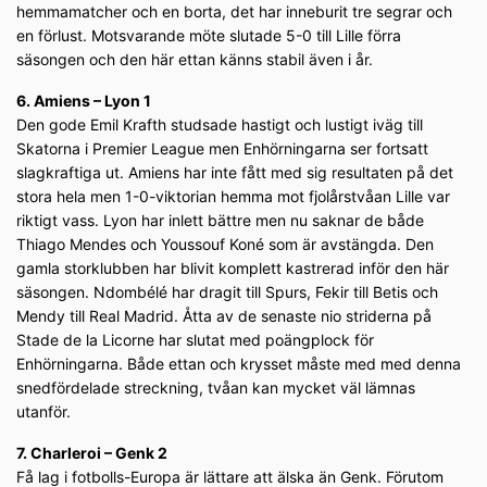
hemmamatcher och en borta, det har inneburit tre segrar och
en förlust. Motsvarande möte slutade 5-0 till Lille förra
säsongen och den här ettan känns stabil även i år.
6. Amiens – Lyon 1
Den gode Emil Krafth studsade hastigt och lustigt iväg till
Skatorna i Premier League men Enhörningarna ser fortsatt
slagkraftiga ut. Amiens har inte fått med sig resultaten på det
stora hela men 1-0-viktorian hemma mot fjolårstvåan Lille var
riktigt vass. Lyon har inlett bättre men nu saknar de både
Thiago Mendes och Youssouf Koné som är avstängda. Den
gamla storklubben har blivit komplett kastrerad inför den här
säsongen. Ndombélé har dragit till Spurs, Fekir till Betis och
Mendy till Real Madrid. Åtta av de senaste nio striderna på
Stade de la Licorne har slutat med poängplock för
Enhörningarna. Både ettan och krysset måste med med denna
snedfördelade streckning, tvåan kan mycket väl lämnas
utanför.
7. Charleroi – Genk 2
Få lag i fotbolls-Europa är lättare att älska än Genk. Förutom