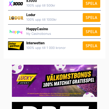
x3000
SPELA
100% upp till 500kr
Lodur
SPELA
100% upp till 1000kr
HappyCasino
SPELA
Ny Casinobonus
Interwetten
SPELA
100% upp till 1 000 kronor