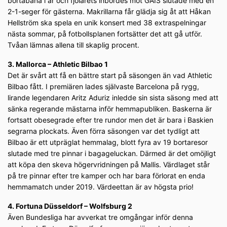
bortabana i år och fjolårets inbördes mot GAIS slutade med en
2-1-seger för gästerna. Makrillarna får glädja sig åt att Håkan
Hellström ska spela en unik konsert med 38 extraspelningar
nästa sommar, på fotbollsplanen fortsätter det att gå utför.
Tvåan lämnas allena till skaplig procent.
3. Mallorca – Athletic Bilbao 1
Det är svårt att få en bättre start på säsongen än vad Athletic
Bilbao fått. I premiären lades självaste Barcelona på rygg,
lirande legendaren Aritz Aduriz inledde sin sista säsong med att
sänka regerande mästarna inför hemmapubliken. Baskerna är
fortsatt obesegrade efter tre rundor men det är bara i Baskien
segrarna plockats. Även förra säsongen var det tydligt att
Bilbao är ett utpräglat hemmalag, blott fyra av 19 bortaresor
slutade med tre pinnar i bagageluckan. Därmed är det omöjligt
att köpa den skeva högervridningen på Mallis. Värdlaget står
på tre pinnar efter tre kamper och har bara förlorat en enda
hemmamatch under 2019. Värdeettan är av högsta prio!
4. Fortuna Düsseldorf – Wolfsburg 2
Även Bundesliga har avverkat tre omgångar inför denna