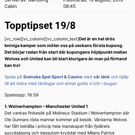
Cabin
08:45
Topptipset 19/8
[vc_row][vc_column][vc_column_text]
Det är en hel drös
kniviga kamper som möter oss på veckans första kupong.
Det börjar redan från start där kupongens höjdpunkt mellan
Wolves och United kan bli klart klurigare än man på förhand
kan tro!
Spela på
Svenska Spel Sport & Casino
med
vår länk
och hjälp
till att bidra med tävlingar och annat godis vi kör i stugan
Spelstopp: 18.59
1. Wolverhampton – Manchester United 1
Det vankas finbesök på Molineux Stadium i Wolverhampton där
Ole Gunnars röda mannar kommer på besök. Värdarna Wolves
har fått behålla i princip hela manskapet från fjolårets
succésäsong och dessutom kryddat med Milans Patrick