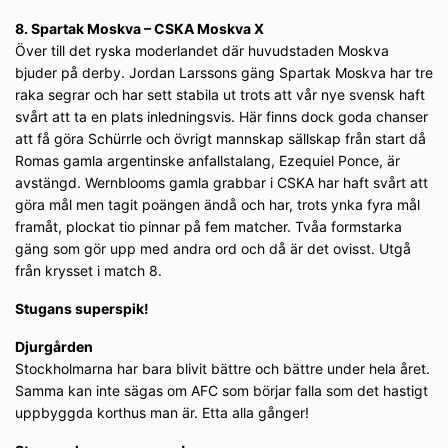
8. Spartak Moskva – CSKA Moskva X
Över till det ryska moderlandet där huvudstaden Moskva
bjuder på derby. Jordan Larssons gäng Spartak Moskva har tre
raka segrar och har sett stabila ut trots att vår nye svensk haft
svårt att ta en plats inledningsvis. Här finns dock goda chanser
att få göra Schürrle och övrigt mannskap sällskap från start då
Romas gamla argentinske anfallstalang, Ezequiel Ponce, är
avstängd. Wernblooms gamla grabbar i CSKA har haft svårt att
göra mål men tagit poängen ändå och har, trots ynka fyra mål
framåt, plockat tio pinnar på fem matcher. Tvåa formstarka
gäng som gör upp med andra ord och då är det ovisst. Utgå
från krysset i match 8.
Stugans superspik!
Djurgården
Stockholmarna har bara blivit bättre och bättre under hela året.
Samma kan inte sägas om AFC som börjar falla som det hastigt
uppbyggda korthus man är. Etta alla gånger!