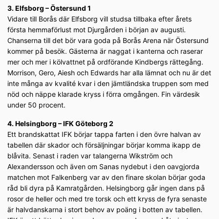
3. Elfsborg – Östersund 1
Vidare till Borås där Elfsborg vill studsa tillbaka efter årets
första hemmaförlust mot Djurgården i början av augusti.
Chanserna till det bör vara goda på Borås Arena när Östersund
kommer på besök. Gästerna är naggat i kanterna och raserar
mer och mer i kölvattnet på ordförande Kindbergs rättegång.
Morrison, Gero, Aiesh och Edwards har alla lämnat och nu är det
inte många av kvalité kvar i den jämtländska truppen som med
nöd och näppe klarade kryss i förra omgången. Fin värdesik
under 50 procent.
4. Helsingborg – IFK Göteborg 2
Ett brandskattat IFK börjar tappa farten i den övre halvan av
tabellen där skador och försäljningar börjar komma ikapp de
blåvita. Senast i raden var talangerna Wikström och
Alexandersson och även om Sanas nydebut i den oavgjorda
matchen mot Falkenberg var av den finare skolan börjar goda
råd bli dyra på Kamratgården. Helsingborg går ingen dans på
rosor de heller och med tre torsk och ett kryss de fyra senaste
är halvdanskarna i stort behov av poäng i botten av tabellen.