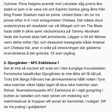
Cutrone. Förra helgens premiär mot Leicester såg precis lika
stabil ut som vi är vana vid och Espírito Santos gäng åkte från
King Power Stadium med en pinne. United löste i sin tur tre
pinnar efter 4-0 i mot antagonisten Chelsea. Det måste dock
understrykas att resultatet var väl tilltaget och om The Blues
hade ställt in sikte samt väckarklocka på Tammy Abraham
hade det kunnat sluta helt annorlunda. Lägger vi till att Wolves
vann detta möte i fjol, och dessutom besegrade både Arsenal
och Chelsea här, anar vi oråd på streckningen där gästerna
övervärderas å det grövsta. 1X som utgång.
2. Djurgården – AFC Eskilstuna 1
Det är inte så mycket att orda om i den kungliga huvudstaden.
Formstarka tabelltvåan Djurgården är inte lätta att få hål på.
Trots Erik Bergs frånvaro har järnnkaminerna hållit nollan i fyra
raka matcher vilket hjälpt laget till elva raka matcher utan
förlust. Skandalomsusade AFC Eskilstuna är i rejäl gungning i
botten av tabellen och med rykten om mobbing och
maktmissbruk är truppen allt annat än harmonisk i nuläget. DIF
tar tre poäng i guldjakten!