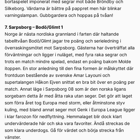
bortaspelet imponerat med segrar mot både Bröndby och
Silkeborg. Värdarna är bättre på pappret men här blinkar
varningslampan. Gubbgardera och hoppas på tvåan!
7. Sarpsborg – Bodö/Glimt 1
Norge är nästa nordiska grannland i farten där haltande
tabelltvåan Bodö/Glimt jagar tre poäng och serieledning i
överraskingsmötet mot Sarpsborg. Gästerna har överträffat alla
förväntningar och ligger i nuläget, med fyra raka segrar och
trots en match mindre spelad, endast en poäng bakom Molde
itoppen. En stor anledning till den fina formen är målskyttet där
frontduon bestående av svenske Amar Layouni och
supertalangen Håkon Ejven snittat en bra bit över en poäng per
match. Annat läge i Sarpsborg 08 som är den norska ligans
sorgebarn detta år med åtta raka utan seger. Det gör att laget
som förra året tog Europa med storm, eller åtminstone styv
kuling, med bland annat seger mot Genk i Europa League ligger
i klar farozon för nedflyttning. Hemmalaget blir dock klart
undervärderade här och ska vara favoriter. Ändå streckas de
som klara underdogs. Gå för värdet och börja strecka från
vänster.