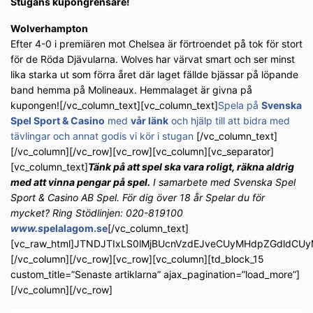
Stugans kupongrensare!
Wolverhampton
Efter 4-0 i premiären mot Chelsea är förtroendet på tok för stort
för de Röda Djävularna. Wolves har värvat smart och ser minst
lika starka ut som förra året där laget fällde bjässar på löpande
band hemma på Molineaux. Hemmalaget är givna på
kupongen![/vc_column_text][vc_column_text]
Spela på
Svenska
Spel Sport & Casino
med
vår länk
och hjälp till att bidra med
tävlingar och annat godis vi kör i stugan
[/vc_column_text]
[/vc_column][/vc_row][vc_row][vc_column][vc_separator]
[vc_column_text]
Tänk på att spel ska vara roligt, räkna aldrig
med att vinna pengar på spel.
I samarbete med Svenska Spel
Sport & Casino AB Spel. För dig över 18 år Spelar du för
mycket? Ring Stödlinjen: 020-819100
www.s
pelalagom.se
[/vc_column_text]
[vc_raw_html]JTNDJTIxLS0lMjBUcnVzdEJveCUyMHdpZGdldC
[/vc_column][/vc_row][vc_row][vc_column][td_block_15
custom_title=”Senaste artiklarna” ajax_pagination=”load_more”]
[/vc_column][/vc_row]