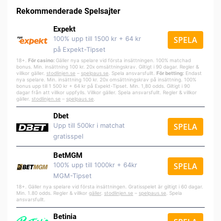
Rekommenderade Spelsajter
Expekt
100% upp till 1500 kr + 64 kr
SPELA
på Expekt-Tipset
18+.
För casino:
Gäller nya spelare vid första insättningen. 100% matchad
bonus. Min. insättning 100 kr. 20x omsättningskrav. Giltigt i 90 dagar. Regler &
villkor gäller.
stodlinjen.se
–
spelpa
us.se
. Spela ansvarsfullt.
För betting:
Endast
nya spelare. Min. insättning 100 kr. 20x omsättningskrav på insättning. 100%
bonus upp till 1 500 kr + 64 kr på Expekt-Tipset. Min. 1,80 odds. Giltigt i 90
dagar från att villkor uppfylls. Villkor gäller. Spela ansvarsfullt. Regler & villkor
gäller.
stodlinjen.se
–
spelpaus.se
.
Dbet
Upp till 500kr i matchat
SPELA
gratisspel
BetMGM
100% upp till 1000kr + 64kr
SPELA
MGM-Tipset
18+. Gäller nya spelare vid första insättningen. Gratisspelet är giltigt i 60 dagar.
Min. 1.80 odds. Regler & villkor
gäller
.
stodlinjen.se
–
spelpaus.se
. Spela
ansvarsfullt.
Betinia