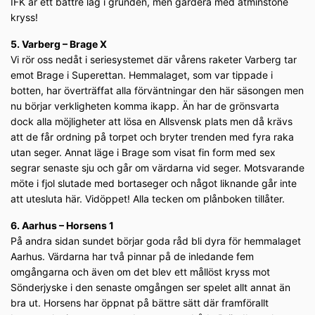
IFK är ett bättre lag i grunden, men gardera med åtminstone
kryss!
5. Varberg – Brage X
Vi rör oss nedåt i seriesystemet där vårens raketer Varberg tar
emot Brage i Superettan. Hemmalaget, som var tippade i
botten, har överträffat alla förväntningar den här säsongen men
nu börjar verkligheten komma ikapp. Än har de grönsvarta
dock alla möjligheter att lösa en Allsvensk plats men då krävs
att de får ordning på torpet och bryter trenden med fyra raka
utan seger. Annat läge i Brage som visat fin form med sex
segrar senaste sju och går om värdarna vid seger. Motsvarande
möte i fjol slutade med bortaseger och något liknande går inte
att utesluta här. Vidöppet! Alla tecken om plånboken tillåter.
6. Aarhus – Horsens 1
På andra sidan sundet börjar goda råd bli dyra för hemmalaget
Aarhus. Värdarna har två pinnar på de inledande fem
omgångarna och även om det blev ett mållöst kryss mot
Sönderjyske i den senaste omgången ser spelet allt annat än
bra ut. Horsens har öppnat på bättre sätt där framförallt