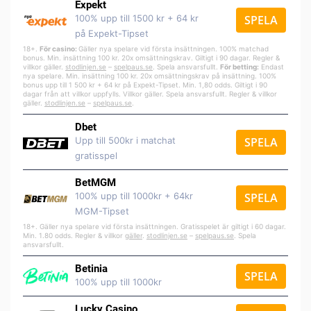
Expekt
100% upp till 1500 kr + 64 kr
SPELA
på Expekt-Tipset
18+.
För casino:
Gäller nya spelare vid första insättningen. 100% matchad
bonus. Min. insättning 100 kr. 20x omsättningskrav. Giltigt i 90 dagar. Regler &
villkor gäller.
stodlinjen.se
–
spelpa
us.se
. Spela ansvarsfullt.
För betting:
Endast
nya spelare. Min. insättning 100 kr. 20x omsättningskrav på insättning. 100%
bonus upp till 1 500 kr + 64 kr på Expekt-Tipset. Min. 1,80 odds. Giltigt i 90
dagar från att villkor uppfylls. Villkor gäller. Spela ansvarsfullt. Regler & villkor
gäller.
stodlinjen.se
–
spelpaus.se
.
Dbet
Upp till 500kr i matchat
SPELA
gratisspel
BetMGM
100% upp till 1000kr + 64kr
SPELA
MGM-Tipset
18+. Gäller nya spelare vid första insättningen. Gratisspelet är giltigt i 60 dagar.
Min. 1.80 odds. Regler & villkor
gäller
.
stodlinjen.se
–
spelpaus.se
. Spela
ansvarsfullt.
Betinia
SPELA
100% upp till 1000kr
Lucky Casino