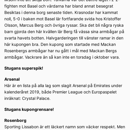
fighten mot Basel och värdarna har bland annat besegrat
Besiktas i denna borg senaste tiden. Krasnodar har kammat
noll, 5-0 i baken mot Basel lär fortfarande svida hos Kristoffer
Olsson, Marcus Berg och övriga ryssar. Ska det bli några ryska
barn gjorda den här kvällen lär Berg få vässa sina armbågar på
svarta havets botten. Halvgarderingen till vänster ramar in den
här kupongen bra. Den kupong som startade med Mackan
Rosenbergs armbågar har nu gått i mål med Mackan Bergs
armbågar. Vackrare än så kan inte en torsdag i oktober vara.
Stugans superspik!
Arsenal
Här är en lista på alla lag som slagit Arsenal på Emirates under
kalenderåret 2019, både Premier League och Europaspelet
inräknat: Crystal Palace.
Stugans kupongrensare!
Rosenborg
Sporting Lissabon är ett läckert namn som väcker respekt. Men