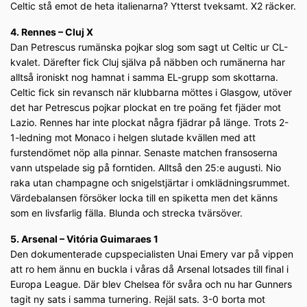
Celtic stå emot de heta italienarna? Ytterst tveksamt. X2 räcker.
4. Rennes – Cluj X
Dan Petrescus rumänska pojkar slog som sagt ut Celtic ur CL-
kvalet. Därefter fick Cluj själva på näbben och rumänerna har
alltså ironiskt nog hamnat i samma EL-grupp som skottarna.
Celtic fick sin revansch när klubbarna möttes i Glasgow, utöver
det har Petrescus pojkar plockat en tre poäng fet fjäder mot
Lazio. Rennes har inte plockat några fjädrar på länge. Trots 2-
1-ledning mot Monaco i helgen slutade kvällen med att
furstendömet nöp alla pinnar. Senaste matchen fransoserna
vann utspelade sig på forntiden. Alltså den 25:e augusti. Nio
raka utan champagne och snigelstjärtar i omklädningsrummet.
Värdebalansen försöker locka till en spiketta men det känns
som en livsfarlig fälla. Blunda och strecka tvärsöver.
5. Arsenal – Vitória Guimaraes 1
Den dokumenterade cupspecialisten Unai Emery var på vippen
att ro hem ännu en buckla i våras då Arsenal lotsades till final i
Europa League. Där blev Chelsea för svåra och nu har Gunners
tagit ny sats i samma turnering. Rejäl sats. 3-0 borta mot