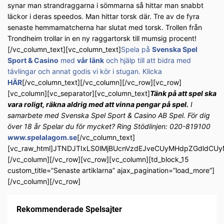
synar man strandraggarna i sömmarna så hittar man snabbt
läckor i deras speedos. Man hittar torsk där. Tre av de fyra
senaste hemmamatcherna har slutat med torsk. Trollen från
Trondheim trollar in en ny raggartorsk till mumsig procent!
[/vc_column_text][vc_column_text]
Spela på
Svenska Spel
Sport & Casino
med
vår länk
och hjälp till att bidra med
tävlingar och annat godis vi kör i stugan. Klicka
HÄR
[/vc_column_text][/vc_column][/vc_row][vc_row]
[vc_column][vc_separator][vc_column_text]
Tänk på att spel ska
vara roligt, räkna aldrig med att vinna pengar på spel.
I
samarbete med Svenska Spel Sport & Casino AB Spel. För dig
över 18 år Spelar du för mycket? Ring Stödlinjen: 020-819100
www.s
pelalagom.se
[/vc_column_text]
[vc_raw_html]JTNDJTIxLS0lMjBUcnVzdEJveCUyMHdpZGdldC
[/vc_column][/vc_row][vc_row][vc_column][td_block_15
custom_title=”Senaste artiklarna” ajax_pagination=”load_more”]
[/vc_column][/vc_row]
Rekommenderade Spelsajter