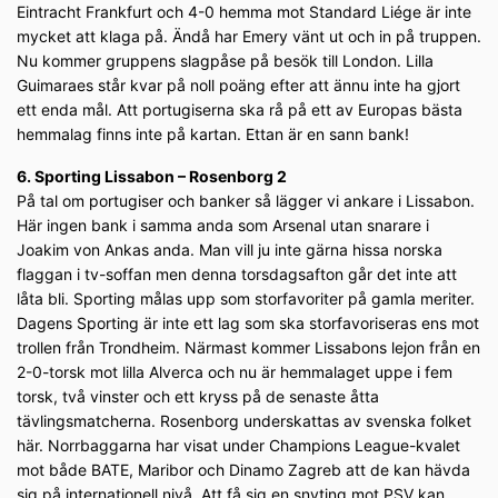
Eintracht Frankfurt och 4-0 hemma mot Standard Liége är inte
mycket att klaga på. Ändå har Emery vänt ut och in på truppen.
Nu kommer gruppens slagpåse på besök till London. Lilla
Guimaraes står kvar på noll poäng efter att ännu inte ha gjort
ett enda mål. Att portugiserna ska rå på ett av Europas bästa
hemmalag finns inte på kartan. Ettan är en sann bank!
6. Sporting Lissabon – Rosenborg 2
På tal om portugiser och banker så lägger vi ankare i Lissabon.
Här ingen bank i samma anda som Arsenal utan snarare i
Joakim von Ankas anda. Man vill ju inte gärna hissa norska
flaggan i tv-soffan men denna torsdagsafton går det inte att
låta bli. Sporting målas upp som storfavoriter på gamla meriter.
Dagens Sporting är inte ett lag som ska storfavoriseras ens mot
trollen från Trondheim. Närmast kommer Lissabons lejon från en
2-0-torsk mot lilla Alverca och nu är hemmalaget uppe i fem
torsk, två vinster och ett kryss på de senaste åtta
tävlingsmatcherna. Rosenborg underskattas av svenska folket
här. Norrbaggarna har visat under Champions League-kvalet
mot både BATE, Maribor och Dinamo Zagreb att de kan hävda
sig på internationell nivå. Att få sig en snyting mot PSV kan