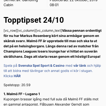
Cabin
08:01
Topptipset 24/10
[vc_row][vc_column][vc_column_text]
Vässa pennan ordentligt
för nu har Markus Rosenberg kört sina armbågar genom en
skånsk svarv. Malmö FF är uppretade till max och ska ta ut
det på en helsingborgare. Längs denna rad av matcher från
Champions Leagues losers lounge har vi hittat en suverän
skrällchans. Dags att starta resan genom ett höstigt Europa!
Spela på
Svenska Spel Sport & Casino
med
vår länk
och hjälp
till att bidra med tävlingar och annat godis vi kör i stugan.
Klicka
HÄR
Spelstopp: 20.59
1. Malmö FF – Lugano 1
Kupongen brassar igång med full sula då Malmö FF ställs mot
en gammal antagonist. Flåbusen Alexander Gerndt som