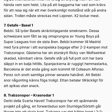
hända vem som helst. Lita på att baggarna har vad som krävs
för att resa sig när ett mer överkomligt motstånd står på andra
sidan. Trollen måste streckas mot Lejonen. X2 lockar mest.
7. Getafe – Basel 1
Bebbi. Så lyder Basels skräckinjagande smeknamn. Dessa
schweizare som fått se sig omsprungna av Young Boys på
Super Leagues tron de sista åren. Bebbi kommer till Madrid
med fyra pinnar i sitt europeiska bagage efter 2-2-kampen mot
Trabzonspor. Gästerna har sin storskytt Ricky van Wolfswinkel
skadad, kännbart värre. Getafe står på full pott och har bara
släppt in en balja hittills. Spanjackerna är ruggigt hemmastarka,
Barcelona är det enda gäng som kommit till Coliseum Alfonso
Perez och snott samtliga pinnar senaste halvåret. Att Bebbi
snor någonting känns föga troligt. Ettan betalar tillräckligt för
att spikas utan snack.
8. Trabzonspor – Krasnodar 1
Derbi della Svarta Havet! Trabzonspor har ett spännande
projekt på gång, en forwardsduo som Sturridge/Sörloth går
liksom inte att skoja bort. Turkarna var det bättre laget i 2-2-