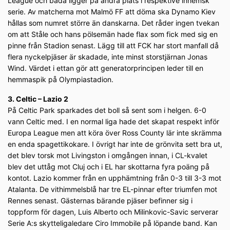
League och båda ligger på andra plats i respektive inhemsk
serie. Av matcherna mot Malmö FF att döma ska Dynamo Kiev
hållas som numret större än danskarna. Det råder ingen tvekan
om att Ståle och hans pölsemän hade flax som fick med sig en
pinne från Stadion senast. Lägg till att FCK har stort manfall då
flera nyckelpjäser är skadade, inte minst storstjärnan Jonas
Wind. Värdet i ettan gör att generatorprincipen leder till en
hemmaspik på Olympiastadion.
3. Celtic – Lazio 2
På Celtic Park sparkades det boll så sent som i helgen. 6-0
vann Celtic med. I en normal liga hade det skapat respekt inför
Europa League men att köra över Ross County lär inte skrämma
en enda spagettikokare. I övrigt har inte de grönvita sett bra ut,
det blev torsk mot Livingston i omgången innan, i CL-kvalet
blev det uttåg mot Cluj och i EL har skottarna fyra poäng på
kontot. Lazio kommer från en upphämtning från 0-3 till 3-3 mot
Atalanta. De vithimmelsblå har tre EL-pinnar efter triumfen mot
Rennes senast. Gästernas bärande pjäser befinner sig i
toppform för dagen, Luis Alberto och Milinkovic-Savic serverar
Serie A:s skytteligaledare Ciro Immobile på löpande band. Kan