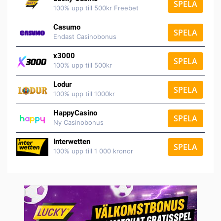
SPELA
100% upp till 500kr Freebet
Casumo
SPELA
Endast Casinobonus
x3000
SPELA
100% upp till 500kr
Lodur
SPELA
100% upp till 1000kr
HappyCasino
SPELA
Ny Casinobonus
Interwetten
SPELA
100% upp till 1 000 kronor