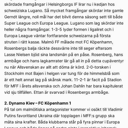
skördade framgångar i Helsingborgs IF lirar nu i kedjan hos
schweiziska Lugano. Så mycket framgångar skördar inte gamle
Gerndt längre, noll mål har det blivit denna säsong sett till både
Super League och Europa League. Lugano som lag skördar inte
heller några framgångar. 1-3-5 lyder formen i ligaliret och i
Europa League väntar fortfarande schweizarna på första
struten i rätt kasse. Malmö FF målade mot FC Köpenhamn,
Rosenbergs balja räckte dessvärre inte till seger eftersom
Lasse Nielsen bjöd sina landsmän på en påse. Rosenberg, hans
armbåge och hans lagkamrater lär gå all in på detta cupäventyr
nu när Allsvenskan av allt att döma är körd. 2-0-torsken i
Stockholm mot Bajen i helgen var tung för de himmelsblå som
är ett helt annat lag på skånsk mark. 11-2-1 är facit på Stadion
för MFF i årets allsvenska och Johan Dahlin har bara kapitulerat
vid sju tillfällen. Ettan är svarvad i Rosenbergs armbåge.
2. Dynamo Kiev – FC Köpenhamn 1
På tal om malmöitiska antagonister kommer vi osökt till Vladimir
Putins favoritland Ukraina där topplagen i MFF:s grupp ska
mäta sina krafter. Båda klubbarna står på fyra pinnar i Europa