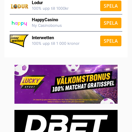
Lodur
SPELA
100% upp till 1000kr
HappyCasino
SPELA
Ny Casinobonus
Interwetten
SPELA
100% upp till 1 000 kronor