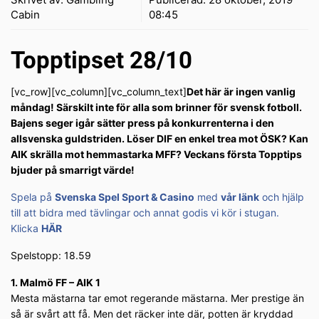
Cabin
08:45
Topptipset 28/10
[vc_row][vc_column][vc_column_text]
Det här är ingen vanlig
måndag! Särskilt inte för alla som brinner för svensk fotboll.
Bajens seger igår sätter press på konkurrenterna i den
allsvenska guldstriden. Löser DIF en enkel trea mot ÖSK? Kan
AIK skrälla mot hemmastarka MFF? Veckans första Topptips
bjuder på smarrigt värde!
Spela på
Svenska Spel Sport & Casino
med
vår länk
och hjälp
till att bidra med tävlingar och annat godis vi kör i stugan.
Klicka
HÄR
Spelstopp: 18.59
1. Malmö FF – AIK 1
Mesta mästarna tar emot regerande mästarna. Mer prestige än
så är svårt att få. Men det räcker inte där, potten är kryddad