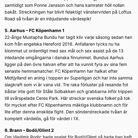
samtidigt som Ponne Jansson och hans kamrater höll nollan
bakåt. Streckningen har blivit felaktigt vänstervriden på Loftus
Road så tvåan är en inbjudande värdespik!
5. Aarhus – FC Köpenhamn 1
22-årige Mustapha Bundu har tagit kliv varje säsong sedan han
kom från engelska Hereford 2016. Anfallaren tycks nu ha
blommat ut ordentligt med sex mål och sex assist på de 13
inledande omgångarna i danska finrummet. Bundus Aarhus
ligger på den övre halvan efter att ha vunnit fyra av sina fem
senaste hemmamatcher. FC Köpenhamn har halkat efter
Midtjylland en aning i toppen av Superligan och har inte samma
slagkraft som vi är vana vid. Tre raka förluster på resande fot
bådar inte gott för Ståle Solbakken och grabbarna inför trippen
till svårspelade Ceres Park. Här streckar svenska folket på tok
för mycket efter FC Köpenhamns mäktiga klubbnamn och för
lite efter denna enskilda fight. Den sönderstreckade tvåan är
komplett värdelös, gå för värdet i 1X.
6. Brann – Bodö/Glimt 2
Om Vladimir Rodic hade spelat för Bodö/Glimt så hade han haft