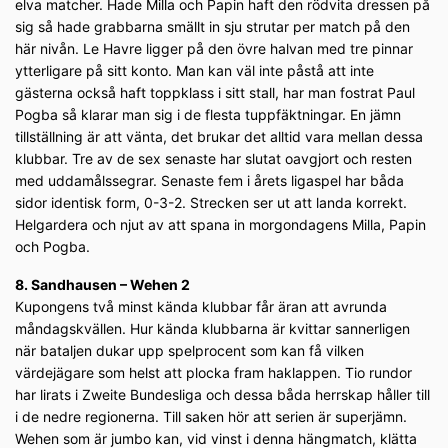
elva matcher. Hade Milla och Papin haft den rödvita dressen på
sig så hade grabbarna smällt in sju strutar per match på den
här nivån. Le Havre ligger på den övre halvan med tre pinnar
ytterligare på sitt konto. Man kan väl inte påstå att inte
gästerna också haft toppklass i sitt stall, har man fostrat Paul
Pogba så klarar man sig i de flesta tuppfäktningar. En jämn
tillställning är att vänta, det brukar det alltid vara mellan dessa
klubbar. Tre av de sex senaste har slutat oavgjort och resten
med uddamålssegrar. Senaste fem i årets ligaspel har båda
sidor identisk form, 0-3-2. Strecken ser ut att landa korrekt.
Helgardera och njut av att spana in morgondagens Milla, Papin
och Pogba.
8. Sandhausen – Wehen 2
Kupongens två minst kända klubbar får äran att avrunda
måndagskvällen. Hur kända klubbarna är kvittar sannerligen
när bataljen dukar upp spelprocent som kan få vilken
värdejägare som helst att plocka fram haklappen. Tio rundor
har lirats i Zweite Bundesliga och dessa båda herrskap håller till
i de nedre regionerna. Till saken hör att serien är superjämn.
Wehen som är jumbo kan, vid vinst i denna hängmatch, klätta