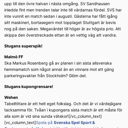
upp till den övre halvan i nästa omgång. SV Sandhausen
inledde fint men trenden talar inte till värdarnas fördel. SVS har
inte vunnit en match sedan i augusti. Gästerna har fått igång
sitt maskineri, bortasegern mot topplaget Stuttgart är bevis
nog på den saken. Megavärdet till höger är av högsta prio. Att
skippa den överstreckade ettan är en vettig väg att vandra.
Stugans superspik!
Malmö FF
Ska Markus Rosenberg gå av planen i sin sista allsvenska
hemmamatch som något annat än en vinnare mot ett gäng
parkeringsvakter från Stockholm? Glöm det.
Stugans kupongrensare!
Wehen
Tabelltittare är ett helt eget folkslag. Och det är vi värdejägare
tacksamma för. Tvåan i kupongens sista match är ett måste för
alla som är vid sina sunda vätskor![/vc_column_text]
[vc_column_text]
Spela på
Svenska Spel Sport &