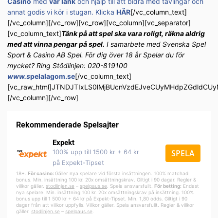
Casino
med
vår länk
och hjälp till att bidra med tävlingar och
annat godis vi kör i stugan. Klicka
HÄR
[/vc_column_text]
[/vc_column][/vc_row][vc_row][vc_column][vc_separator]
[vc_column_text]
Tänk på att spel ska vara roligt, räkna aldrig
med att vinna pengar på spel.
I samarbete med Svenska Spel
Sport & Casino AB Spel. För dig över 18 år Spelar du för
mycket? Ring Stödlinjen: 020-819100
www.s
pelalagom.se
[/vc_column_text]
[vc_raw_html]JTNDJTIxLS0lMjBUcnVzdEJveCUyMHdpZGdldC
[/vc_column][/vc_row]
Rekommenderade Spelsajter
Expekt
100% upp till 1500 kr + 64 kr
SPELA
på Expekt-Tipset
18+.
För casino:
Gäller nya spelare vid första insättningen. 100% matchad
bonus. Min. insättning 100 kr. 20x omsättningskrav. Giltigt i 90 dagar. Regler &
villkor gäller.
stodlinjen.se
–
spelpa
us.se
. Spela ansvarsfullt.
För betting:
Endast
nya spelare. Min. insättning 100 kr. 20x omsättningskrav på insättning. 100%
bonus upp till 1 500 kr + 64 kr på Expekt-Tipset. Min. 1,80 odds. Giltigt i 90
dagar från att villkor uppfylls. Villkor gäller. Spela ansvarsfullt. Regler & villkor
gäller.
stodlinjen.se
–
spelpaus.se
.