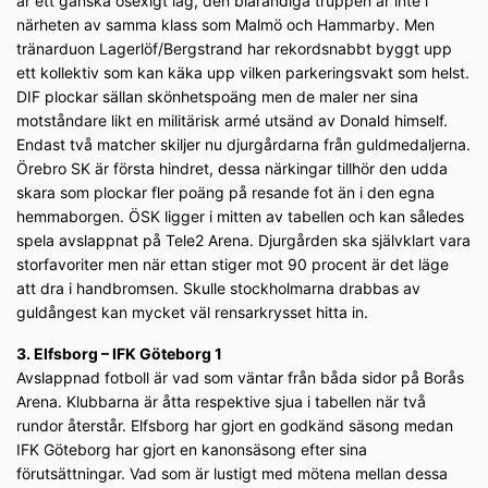
är ett ganska osexigt lag, den blårandiga truppen är inte i
närheten av samma klass som Malmö och Hammarby. Men
tränarduon Lagerlöf/Bergstrand har rekordsnabbt byggt upp
ett kollektiv som kan käka upp vilken parkeringsvakt som helst.
DIF plockar sällan skönhetspoäng men de maler ner sina
motståndare likt en militärisk armé utsänd av Donald himself.
Endast två matcher skiljer nu djurgårdarna från guldmedaljerna.
Örebro SK är första hindret, dessa närkingar tillhör den udda
skara som plockar fler poäng på resande fot än i den egna
hemmaborgen. ÖSK ligger i mitten av tabellen och kan således
spela avslappnat på Tele2 Arena. Djurgården ska självklart vara
storfavoriter men när ettan stiger mot 90 procent är det läge
att dra i handbromsen. Skulle stockholmarna drabbas av
guldångest kan mycket väl rensarkrysset hitta in.
3. Elfsborg – IFK Göteborg 1
Avslappnad fotboll är vad som väntar från båda sidor på Borås
Arena. Klubbarna är åtta respektive sjua i tabellen när två
rundor återstår. Elfsborg har gjort en godkänd säsong medan
IFK Göteborg har gjort en kanonsäsong efter sina
förutsättningar. Vad som är lustigt med mötena mellan dessa