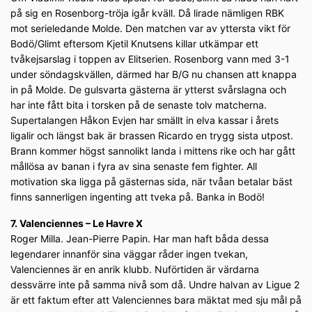
på sig en Rosenborg-tröja igår kväll. Då lirade nämligen RBK
mot serieledande Molde. Den matchen var av yttersta vikt för
Bodö/Glimt eftersom Kjetil Knutsens killar utkämpar ett
tvåkejsarslag i toppen av Elitserien. Rosenborg vann med 3-1
under söndagskvällen, därmed har B/G nu chansen att knappa
in på Molde. De gulsvarta gästerna är ytterst svårslagna och
har inte fått bita i torsken på de senaste tolv matcherna.
Supertalangen Håkon Evjen har smällt in elva kassar i årets
ligalir och längst bak är brassen Ricardo en trygg sista utpost.
Brann kommer högst sannolikt landa i mittens rike och har gått
mållösa av banan i fyra av sina senaste fem fighter. All
motivation ska ligga på gästernas sida, när tvåan betalar bäst
finns sannerligen ingenting att tveka på. Banka in Bodö!
7. Valenciennes – Le Havre X
Roger Milla. Jean-Pierre Papin. Har man haft båda dessa
legendarer innanför sina väggar råder ingen tvekan,
Valenciennes är en anrik klubb. Nuförtiden är värdarna
dessvärre inte på samma nivå som då. Undre halvan av Ligue 2
är ett faktum efter att Valenciennes bara mäktat med sju mål på