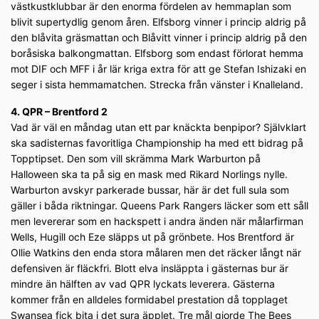
västkustklubbar är den enorma fördelen av hemmaplan som
blivit supertydlig genom åren. Elfsborg vinner i princip aldrig på
den blåvita gräsmattan och Blåvitt vinner i princip aldrig på den
boråsiska balkongmattan. Elfsborg som endast förlorat hemma
mot DIF och MFF i år lär kriga extra för att ge Stefan Ishizaki en
seger i sista hemmamatchen. Strecka från vänster i Knalleland.
4. QPR – Brentford 2
Vad är väl en måndag utan ett par knäckta benpipor? Självklart
ska sadisternas favoritliga Championship ha med ett bidrag på
Topptipset. Den som vill skrämma Mark Warburton på
Halloween ska ta på sig en mask med Rikard Norlings nylle.
Warburton avskyr parkerade bussar, här är det full sula som
gäller i båda riktningar. Queens Park Rangers läcker som ett såll
men levererar som en hackspett i andra änden när målarfirman
Wells, Hugill och Eze släpps ut på grönbete. Hos Brentford är
Ollie Watkins den enda stora målaren men det räcker långt när
defensiven är fläckfri. Blott elva insläppta i gästernas bur är
mindre än hälften av vad QPR lyckats leverera. Gästerna
kommer från en alldeles formidabel prestation då topplaget
Swansea fick bita i det sura äpplet. Tre mål gjorde The Bees