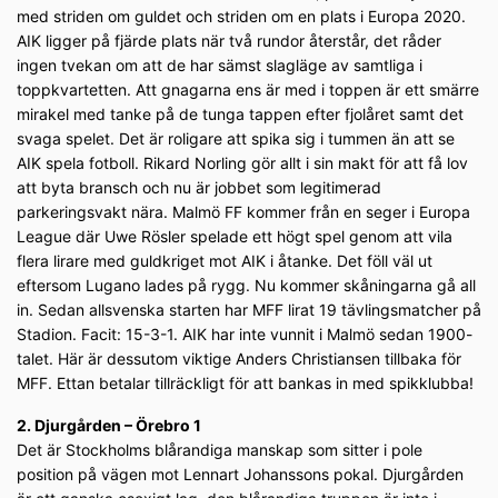
med striden om guldet och striden om en plats i Europa 2020.
AIK ligger på fjärde plats när två rundor återstår, det råder
ingen tvekan om att de har sämst slagläge av samtliga i
toppkvartetten. Att gnagarna ens är med i toppen är ett smärre
mirakel med tanke på de tunga tappen efter fjolåret samt det
svaga spelet. Det är roligare att spika sig i tummen än att se
AIK spela fotboll. Rikard Norling gör allt i sin makt för att få lov
att byta bransch och nu är jobbet som legitimerad
parkeringsvakt nära. Malmö FF kommer från en seger i Europa
League där Uwe Rösler spelade ett högt spel genom att vila
flera lirare med guldkriget mot AIK i åtanke. Det föll väl ut
eftersom Lugano lades på rygg. Nu kommer skåningarna gå all
in. Sedan allsvenska starten har MFF lirat 19 tävlingsmatcher på
Stadion. Facit: 15-3-1. AIK har inte vunnit i Malmö sedan 1900-
talet. Här är dessutom viktige Anders Christiansen tillbaka för
MFF. Ettan betalar tillräckligt för att bankas in med spikklubba!
2. Djurgården – Örebro 1
Det är Stockholms blårandiga manskap som sitter i pole
position på vägen mot Lennart Johanssons pokal. Djurgården