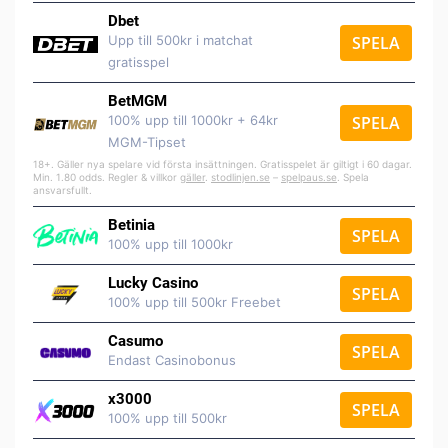
Dbet
Upp till 500kr i matchat
SPELA
gratisspel
BetMGM
100% upp till 1000kr + 64kr
SPELA
MGM-Tipset
18+. Gäller nya spelare vid första insättningen. Gratisspelet är giltigt i 60 dagar.
Min. 1.80 odds. Regler & villkor
gäller
.
stodlinjen.se
–
spelpaus.se
. Spela
ansvarsfullt.
Betinia
SPELA
100% upp till 1000kr
Lucky Casino
SPELA
100% upp till 500kr Freebet
Casumo
SPELA
Endast Casinobonus
x3000
SPELA
100% upp till 500kr