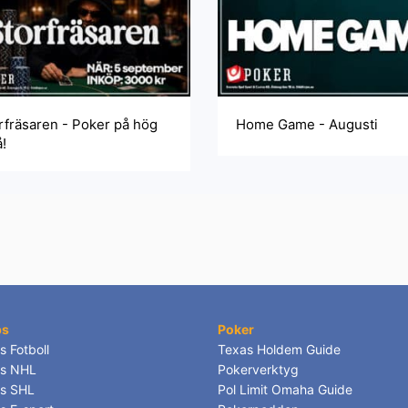
rfräsaren - Poker på hög
Home Game - Augusti
å!
ps
Poker
s Fotboll
Texas Holdem Guide
ps NHL
Pokerverktyg
ps SHL
Pol Limit Omaha Guide