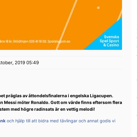
ktober, 2019 05:49
t präglas av åttondelsfinalerna i engelska Ligacupen.
 Messi möter Ronaldo. Gott om värde finns eftersom flera
system med högre radinsats är en vettig melodi!
änk
och hjälp till att bidra med tävlingar och annat godis vi