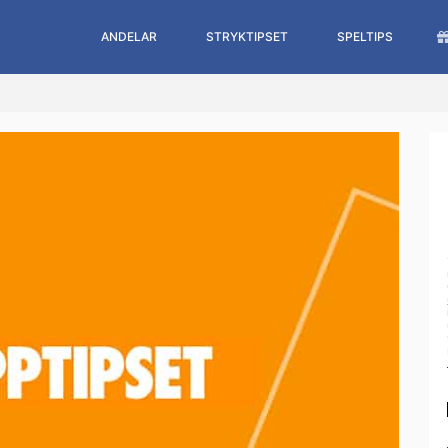
ANDELAR
STRYKTIPSET
SPELTIPS