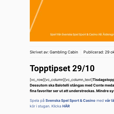
Skrivet av:
Gambling Cabin
Publicerad:
29 o
Topptipset 29/10
[vc_row][vc_column][vc_column_text]
Tisdagstoppe
Dessutom ska Balotelli stångas med Conte medan
fina favoriter ser ut att understreckas. Mindre 
Spela på
Svenska Spel Sport & Casino
med
vår l
kör i stugan. Klicka
HÄR