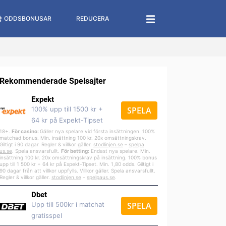
ODDSBONUSAR
REDUCERA
Rekommenderade Spelsajter
Expekt
100% upp till 1500 kr +
SPELA
64 kr på Expekt-Tipset
18+.
För casino:
Gäller nya spelare vid första insättningen. 100%
matchad bonus. Min. insättning 100 kr. 20x omsättningskrav.
Giltigt i 90 dagar. Regler & villkor gäller.
stodlinjen.se
–
spelpa
us.se
. Spela ansvarsfullt.
För betting:
Endast nya spelare. Min.
insättning 100 kr. 20x omsättningskrav på insättning. 100% bonus
upp till 1 500 kr + 64 kr på Expekt-Tipset. Min. 1,80 odds. Giltigt i
90 dagar från att villkor uppfylls. Villkor gäller. Spela ansvarsfullt.
Regler & villkor gäller.
stodlinjen.se
–
spelpaus.se
.
Dbet
Upp till 500kr i matchat
SPELA
gratisspel