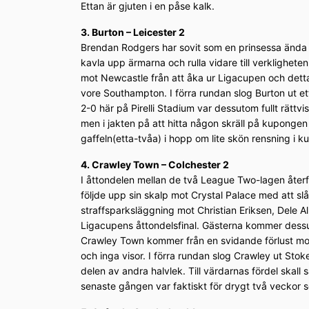
Ettan är gjuten i en påse kalk.
3. Burton – Leicester 2
Brendan Rodgers har sovit som en prinsessa ända 
kavla upp ärmarna och rulla vidare till verklighete
mot Newcastle från att åka ur Ligacupen och dett
vore Southampton. I förra rundan slog Burton ut 
2-0 här på Pirelli Stadium var dessutom fullt rätt
men i jakten på att hitta någon skräll på kupongen f
gaffeln(etta-tvåa) i hopp om lite skön rensning i 
4. Crawley Town – Colchester 2
I åttondelen mellan de två League Two-lagen återf
följde upp sin skalp mot Crystal Palace med att sl
straffsparksläggning mot Christian Eriksen, Dele Al
Ligacupens åttondelsfinal. Gästerna kommer dessu
Crawley Town kommer från en svidande förlust mo
och inga visor. I förra rundan slog Crawley ut Stoke
delen av andra halvlek. Till värdarnas fördel skal
senaste gången var faktiskt för drygt två veckor 