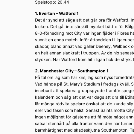
Spelstopp: 20.44
1. Everton – Watford 1
Det är synd att säga att det går bra för Watford. 
kicken. Det går inte särskilt mycket bättre för B
8-0-förnedring mot City var ingen fjäder i Flores ha
vunnit en enda match. Inför åttondelen i Ligacupen
skador, bland annat vad gäller Deeney, Welbeck o
en helt annan slagkraft i truppen. Av de nio senast
stycken. När Watford kom hit i ligan fick de stryk. Br
2. Manchester City – Southampton 1
På tal om lag som har kris, lag som nyss förnedrat
Vad hände på St. Mary’s Stadium i fredags kväll
inneburit att spelarna gruppspydde framför spegel
kalendern och såg att det var dags att dra till Et
lär många rödvita spelare önskat att de kunde sli
eller vad fasen som helst. Senast Saints mötte Cit
ingen möjlighet för gästerna att få möta något an
satsar stenhårt på alla fronter vann den här turn
barmhärtighet med skadeskjutna Southampton. Ta 