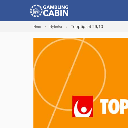
Topptipset 29/10
Hem
Nyheter