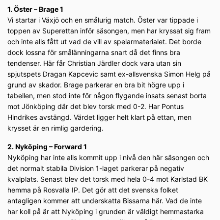
1. Öster – Brage 1
Vi startar i Växjö och en smålurig match. Öster var tippade i
toppen av Superettan inför säsongen, men har kryssat sig fram
och inte alls fått ut vad de vill av spelarmaterialet. Det borde
dock lossna för smålänningarna snart då det finns bra
tendenser. Här får Christian Järdler dock vara utan sin
spjutspets Dragan Kapcevic samt ex-allsvenska Simon Helg på
grund av skador. Brage parkerar en bra bit högre upp i
tabellen, men stod inte för någon flygande insats senast borta
mot Jönköping där det blev torsk med 0-2. Har Pontus
Hindrikes avstängd. Värdet ligger helt klart på ettan, men
krysset är en rimlig gardering.
2. Nyköping – Forward 1
Nyköping har inte alls kommit upp i nivå den här säsongen och
det normalt stabila Division 1-laget parkerar på negativ
kvalplats. Senast blev det torsk med hela 0-4 mot Karlstad BK
hemma på Rosvalla IP. Det gör att det svenska folket
antagligen kommer att underskatta Bissarna här. Vad de inte
har koll på är att Nyköping i grunden är väldigt hemmastarka