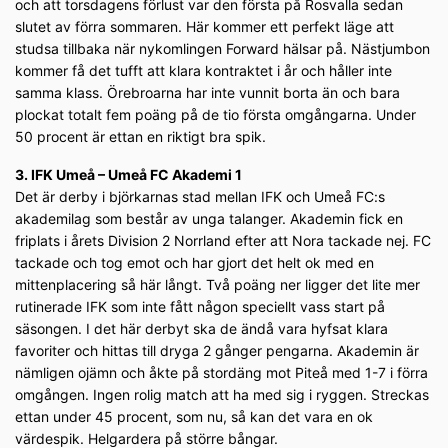
och att torsdagens förlust var den första på Rosvalla sedan
slutet av förra sommaren. Här kommer ett perfekt läge att
studsa tillbaka när nykomlingen Forward hälsar på. Nästjumbon
kommer få det tufft att klara kontraktet i år och håller inte
samma klass. Örebroarna har inte vunnit borta än och bara
plockat totalt fem poäng på de tio första omgångarna. Under
50 procent är ettan en riktigt bra spik.
3. IFK Umeå – Umeå FC Akademi 1
Det är derby i björkarnas stad mellan IFK och Umeå FC:s
akademilag som består av unga talanger. Akademin fick en
friplats i årets Division 2 Norrland efter att Nora tackade nej. FC
tackade och tog emot och har gjort det helt ok med en
mittenplacering så här långt. Två poäng ner ligger det lite mer
rutinerade IFK som inte fått någon speciellt vass start på
säsongen. I det här derbyt ska de ändå vara hyfsat klara
favoriter och hittas till dryga 2 gånger pengarna. Akademin är
nämligen ojämn och åkte på stordäng mot Piteå med 1-7 i förra
omgången. Ingen rolig match att ha med sig i ryggen. Streckas
ettan under 45 procent, som nu, så kan det vara en ok
värdespik. Helgardera på större bångar.