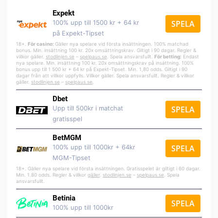
Expekt
100% upp till 1500 kr + 64 kr
SPELA
på Expekt-Tipset
18+.
För casino:
Gäller nya spelare vid första insättningen. 100% matchad
bonus. Min. insättning 100 kr. 20x omsättningskrav. Giltigt i 90 dagar. Regler &
villkor gäller.
stodlinjen.se
–
spelpa
us.se
. Spela ansvarsfullt.
För betting:
Endast
nya spelare. Min. insättning 100 kr. 20x omsättningskrav på insättning. 100%
bonus upp till 1 500 kr + 64 kr på Expekt-Tipset. Min. 1,80 odds. Giltigt i 90
dagar från att villkor uppfylls. Villkor gäller. Spela ansvarsfullt. Regler & villkor
gäller.
stodlinjen.se
–
spelpaus.se
.
Dbet
Upp till 500kr i matchat
SPELA
gratisspel
BetMGM
100% upp till 1000kr + 64kr
SPELA
MGM-Tipset
18+. Gäller nya spelare vid första insättningen. Gratisspelet är giltigt i 60 dagar.
Min. 1.80 odds. Regler & villkor
gäller
.
stodlinjen.se
–
spelpaus.se
. Spela
ansvarsfullt.
Betinia
SPELA
100% upp till 1000kr