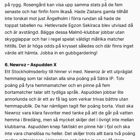
på rygg. Rosengård kan visa upp samma stats på de fem
senaste och har finfin form likaså. Hade Zlatans gamla tillhåll
inte torskat mot just Ängelholm i förra rundan så hade de
toppat tabellen nu. Hetlevrade Egzon Sekiraca blev utvisad då
och är avstängd. Bägge dessa Malmö-klubbar jobbar utan
skygglappar och har i regel spelat väldigt målrika matcher
hittills. Det är höga odds på krysset således och där finns inget
värde att hämta. Jobba in en gubbgardering!
6. Newroz – Aspudden X
Ett Stockholmsderby till hinner vi med. Newroz är ett utpräglat
hemmalag som tar nästan alla sina poäng på Sätra IP. Tolv
poäng på fyra hemmamatcher och en pinne på fem
bortamatcher talar sitt tydliga språk. Aspudden jobbar lite
annorlunda och är ett av få lag som verkar trivas bättre utan
hemmapublik. De har nämligen tagit fler poäng borta. Visst ska
Newroz vara klara favoriter med tanke på att de går på vatten
hemma i Bredäng, men så mycket skiljer det i övrigt inte mellan
klubbarna. Aspudden knep faktiskt en pinne här i fjol och ska
inte vara chanslösa nu heller. Det skiljer trots allt bara två poäng