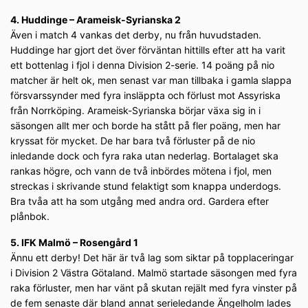
4. Huddinge – Arameisk-Syrianska 2
Även i match 4 vankas det derby, nu från huvudstaden.
Huddinge har gjort det över förväntan hittills efter att ha varit
ett bottenlag i fjol i denna Division 2-serie. 14 poäng på nio
matcher är helt ok, men senast var man tillbaka i gamla slappa
försvarssynder med fyra insläppta och förlust mot Assyriska
från Norrköping. Arameisk-Syrianska börjar växa sig in i
säsongen allt mer och borde ha stått på fler poäng, men har
kryssat för mycket. De har bara två förluster på de nio
inledande dock och fyra raka utan nederlag. Bortalaget ska
rankas högre, och vann de två inbördes mötena i fjol, men
streckas i skrivande stund felaktigt som knappa underdogs.
Bra tvåa att ha som utgång med andra ord. Gardera efter
plånbok.
5. IFK Malmö – Rosengård 1
Ännu ett derby! Det här är två lag som siktar på topplaceringar
i Division 2 Västra Götaland. Malmö startade säsongen med fyra
raka förluster, men har vänt på skutan rejält med fyra vinster på
de fem senaste där bland annat serieledande Ängelholm lades