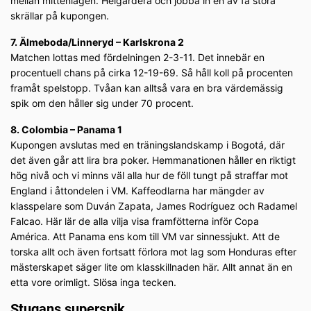
mellan mittenlagen. Helgardera och jobba in en av få stora
skrällar på kupongen.
7. Älmeboda/Linneryd – Karlskrona 2
Matchen lottas med fördelningen 2-3-11. Det innebär en
procentuell chans på cirka 12-19-69. Så håll koll på procenten
framåt spelstopp. Tvåan kan alltså vara en bra värdemässig
spik om den håller sig under 70 procent.
8. Colombia – Panama 1
Kupongen avslutas med en träningslandskamp i Bogotá, där
det även går att lira bra poker. Hemmanationen håller en riktigt
hög nivå och vi minns väl alla hur de föll tungt på straffar mot
England i åttondelen i VM. Kaffeodlarna har mängder av
klasspelare som Duván Zapata, James Rodríguez och Radamel
Falcao. Här lär de alla vilja visa framfötterna inför Copa
América. Att Panama ens kom till VM var sinnessjukt. Att de
torska allt och även fortsatt förlora mot lag som Honduras efter
mästerskapet säger lite om klasskillnaden här. Allt annat än en
etta vore orimligt. Slösa inga tecken.
Stugans superspik