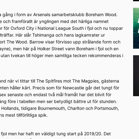
na gång i form av Arsenals samarbetsklubb Boreham Wood.
te och framförallt är ynglingen med det härliga namnet
ör Oxford City i National League South i fjol och nu toppar
lträffar. Här slår Tshimanga och hans lagkamrater ur
ort The Wood. Barrow visar förvisso upp strålande form och
yne), men här på Holker Street vann Boreham i fjol och en
inns utan tvekan till höger men samtliga tecken rekommenderas i
d när vi tittar till The Spitfires mot The Magpies, gästerna
ten håller kärt. Precis som för Newcastle går det tungt för
ex senaste och endast två mål framåt har det blivit för
äng före i tabellen men ser betydligt bättre ut för stunden.
 Hollands, tidigare Bournemouth, Charlton och Portsmouth,
 mest tillförlitliga spik.
 fjol men har haft en väldigt tung start på 2019/20. Det