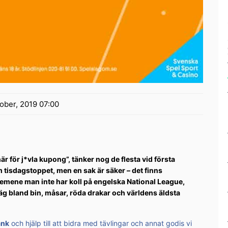
tober, 2019 07:00
här för j*vla kupong”, tänker nog de flesta vid första
m tisdagstoppet, men en sak är säker – det finns
gemene man inte har koll på engelska National League,
 väg bland bin, måsar, röda drakar och världens äldsta
änk
och hjälp till att bidra med tävlingar och annat godis vi