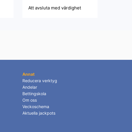
Att avsluta med värdighet
Annat
Reducera verktyg
Andelar
Bettingskola
Om oss
Veckoschema
Aktuella jackpots