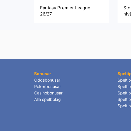
Fantasy Premier League
Sto
26/27
niv
Bonusar
Spelti
Oddsbonusar
Speltip
Pokerbonusar
Spelti
Casinobonusar
Spelti
Alla spelbolag
Speltip
Spelti