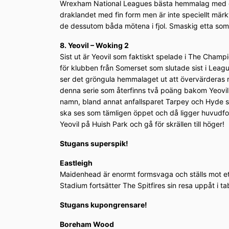
Wrexham National Leagues bästa hemmalag med d
draklandet med fin form men är inte speciellt mä
de dessutom båda mötena i fjol. Smaskig etta som s
8. Yeovil – Woking 2
Sist ut är Yeovil som faktiskt spelade i The Cham
för klubben från Somerset som slutade sist i Leagu
ser det gröngula hemmalaget ut att övervärderas mo
denna serie som återfinns två poäng bakom Yeovil 
namn, bland annat anfallsparet Tarpey och Hyde s
ska ses som tämligen öppet och då ligger huvudfo
Yeovil på Huish Park och gå för skrällen till höger!
Stugans superspik!
Eastleigh
Maidenhead är enormt formsvaga och ställs mot et
Stadium fortsätter The Spitfires sin resa uppåt i 
Stugans kupongrensare!
Boreham Wood