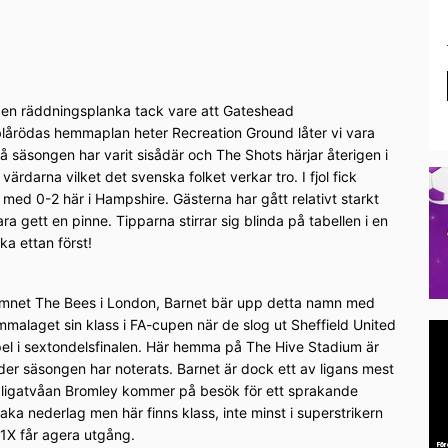
ick en räddningsplanka tack vare att Gateshead
t blårödas hemmaplan heter Recreation Ground låter vi vara
 säsongen har varit sisådär och The Shots härjar återigen i
rdarna vilket det svenska folket verkar tro. I fjol fick
ed 0-2 här i Hampshire. Gästerna har gått relativt starkt
 gett en pinne. Tipparna stirrar sig blinda på tabellen i en
ka ettan först!
amnet The Bees i London, Barnet bär upp detta namn med
emmalaget sin klass i FA-cupen när de slog ut Sheffield United
spel i sextondelsfinalen. Här hemma på The Hive Stadium är
nder säsongen har noterats. Barnet är dock ett av ligans mest
r ligatvåan Bromley kommer på besök för ett sprakande
a nederlag men här finns klass, inte minst i superstrikern
1X får agera utgång.