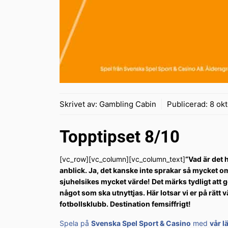
Skrivet av:
Gambling Cabin
Publicerad:
8 ok
Topptipset 8/10
[vc_row][vc_column][vc_column_text]
“Vad är det 
anblick. Ja, det kanske inte sprakar så mycket o
sjuhelsikes mycket värde! Det märks tydligt att 
något som ska utnyttjas. Här lotsar vi er på rätt
fotbollsklubb. Destination femsiffrigt!
Spela på
Svenska Spel Sport & Casino
med
vår l