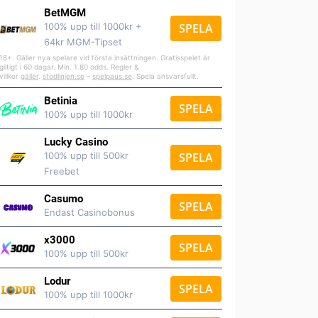
BetMGM
100% upp till 1000kr +
SPELA
64kr MGM-Tipset
18+. Gäller nya spelare vid första insättningen. Gratisspelet är
giltigt i 60 dagar. Min. 1.80 odds. Regler &
villkor
gäller
.
stodlinjen.se
–
spelpaus.se
. Spela ansvarsfullt.
Betinia
SPELA
100% upp till 1000kr
Lucky Casino
100% upp till 500kr
SPELA
Freebet
Casumo
SPELA
Endast Casinobonus
x3000
SPELA
100% upp till 500kr
Lodur
SPELA
100% upp till 1000kr