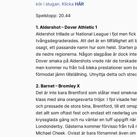
kör i stugan. Klicka
HÄR
Spelstopp: 20.44
1. Aldershot – Dover Athletic 1
Aldershot trillade ur National League i fjol men f
tvångsdegraderades. Att det är en tillfällighet at
osagt, ett passande namn hur som helst. Starten på
de nedre regionerna. Någon slagpåse är dock inte vä
Dover smaka på Aldershots vrede när de torskade m
men kommer nu från två bleka prestationer som bara
förmodat jämn tillställning. Utnyttja detta och strec
2. Barnet – Bromley X
Det är inte bara Brentford som ståtar med smekn
klass med sina orangesvarta tröjor. I fjol visade h
och pressade de stora bina, Brentford, till ett om
det allt som oftast fest och endast ett nederlag u
kryssglada gäng och nu väntar en tuff uppgift nä
Londonderby. Gästerna kommer förvisso från två rak
Michael Cheek. Ovisst är bara förnamnet även om 