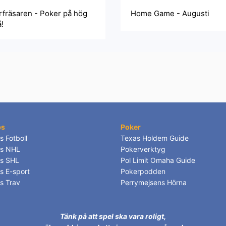
rfräsaren - Poker på hög
Home Game - Augusti
å!
ps
Poker
s Fotboll
Texas Holdem Guide
ps NHL
Pokerverktyg
ps SHL
Pol Limit Omaha Guide
s E-sport
Pokerpodden
ps Trav
Perrymejsens Hörna
Tänk på att spel ska vara roligt,