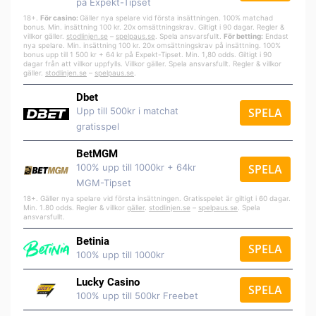
på Expekt-Tipset
18+.
För casino:
Gäller nya spelare vid första insättningen. 100% matchad
bonus. Min. insättning 100 kr. 20x omsättningskrav. Giltigt i 90 dagar. Regler &
villkor gäller.
stodlinjen.se
–
spelpa
us.se
. Spela ansvarsfullt.
För betting:
Endast
nya spelare. Min. insättning 100 kr. 20x omsättningskrav på insättning. 100%
bonus upp till 1 500 kr + 64 kr på Expekt-Tipset. Min. 1,80 odds. Giltigt i 90
dagar från att villkor uppfylls. Villkor gäller. Spela ansvarsfullt. Regler & villkor
gäller.
stodlinjen.se
–
spelpaus.se
.
Dbet
Upp till 500kr i matchat
SPELA
gratisspel
BetMGM
100% upp till 1000kr + 64kr
SPELA
MGM-Tipset
18+. Gäller nya spelare vid första insättningen. Gratisspelet är giltigt i 60 dagar.
Min. 1.80 odds. Regler & villkor
gäller
.
stodlinjen.se
–
spelpaus.se
. Spela
ansvarsfullt.
Betinia
SPELA
100% upp till 1000kr
Lucky Casino
SPELA
100% upp till 500kr Freebet