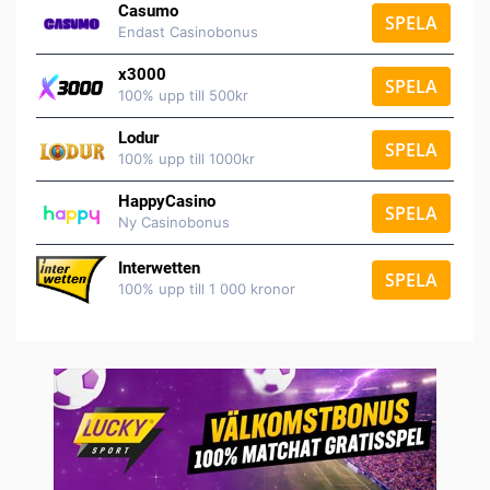
Casumo
SPELA
Endast Casinobonus
x3000
SPELA
100% upp till 500kr
Lodur
SPELA
100% upp till 1000kr
HappyCasino
SPELA
Ny Casinobonus
Interwetten
SPELA
100% upp till 1 000 kronor