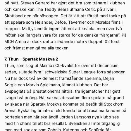
på nytt. Steven Gerrard har gjort det bra som tränare i klubben
och kanske kan The Teddy Bears utmana Celtic på allvar i
Skottland den här säsongen. Det är lätt att förstå med tanke på
att spelare som Helander, Defoe, Tavernier och Morelos finns i
truppen. Midtjylland är ingen lätt nöt att knäcka men över två
möten ska Rangers vara för starka för de danska “Vargarna”. På
MCH Arena är dock detta inledande möte vidöppet. X2 först
och främst men gärna alla tecken.
7. Thun – Spartak Moskva 2
Thun, som slog ut Malmö i CL-kvalet för över ett decennium
sedan, slutade fyra i schweiziska Super League förra säsongen.
Nu har dock två av de mest framstående spelarna, Dejan
Sorgic och Marvin Spielmann, lämnat klubben. Det har
avspeglats på prestationerna hittills, tre ligamatcher har gett
svaga två poäng. Här saknas dessutom flera spelare på grund
av skada när Spartak Moskva kommer på besök till Stockhorn
Arena. Ryska lag är inte direkt kända för att rosa marknaden på
bortaplan men här ska ändå Jordan Larssons nya klubb ses
med fin chans till ett bra resultat. Svensken är inte tillgänglig
men med spelare som Zobnin, Kutepov och Schürrle får