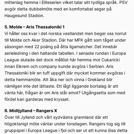
mittenlag hemma i Eliteserien vilket talar sitt tydliga språk. PSV
avgör detta dubbelmöte med en komfortabel seger på
Haugesund Stadion.
5. Molde – Aris Thessaloniki 1
Vi håller oss kvar i det norska vestlandet men beger oss norrut
till Molde och Aker Stadion. Där har MFK gått som tåget under
säsongen med 22 poäng på åtta ligamatcher. Det innebär
serieledning i den haltande tabellen. I senaste rundan i Europa
League slutade det dock mållöst här hemma mot Cukaricki
innan Eikrem och company kunde avgöra i Serbien. Aris
Thessaloniki blir en tuff uppgift där mycket kommer avgöras i
detta hemmamöte. Att åka ner och vinna i Grekland blir
nämligen inte det lättaste. Ett lågt liggande bortalag är att
vänta här, frågan är om Aris står emot? Utgångsetta som med
fördel kan garderas med krysset.
6. Midtjylland – Rangers X
Över till Jylland och vårt sydvästra grannland där ett
högoktanigt möte väntar under torsdagen. Rangers tog sig till
gruppspel i Europa League i fjol och ser ut att kunna lösa detta