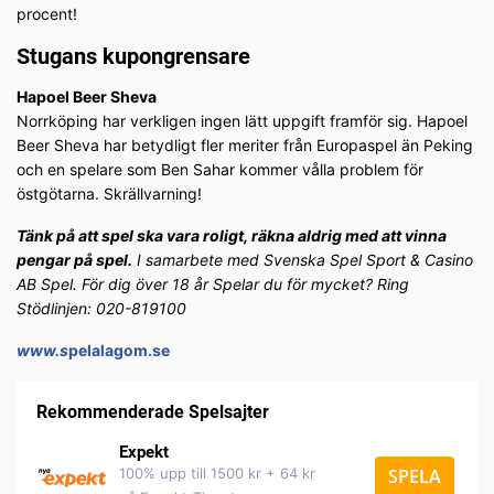
procent!
Stugans kupongrensare
Hapoel Beer Sheva
Norrköping har verkligen ingen lätt uppgift framför sig. Hapoel
Beer Sheva har betydligt fler meriter från Europaspel än Peking
och en spelare som Ben Sahar kommer vålla problem för
östgötarna. Skrällvarning!
Tänk på att spel ska vara roligt, räkna aldrig med att vinna
pengar på spel.
I samarbete med Svenska Spel Sport & Casino
AB Spel. För dig över 18 år Spelar du för mycket? Ring
Stödlinjen: 020-819100
www.s
pelalagom.se
Rekommenderade Spelsajter
Expekt
100% upp till 1500 kr + 64 kr
SPELA