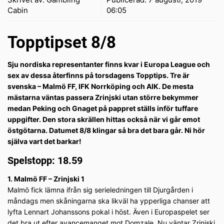
Cabin
06:05
Topptipset 8/8
Sju nordiska representanter finns kvar i Europa League och
sex av dessa återfinns på torsdagens Topptips. Tre är
svenska – Malmö FF, IFK Norrköping och AIK. De mesta
mästarna väntas passera Zrinjski utan större bekymmer
medan Peking och Gnaget på pappret ställs inför tuffare
uppgifter. Den stora skrällen hittas också när vi går emot
östgötarna. Datumet 8/8 klingar så bra det bara går. Ni hör
själva vart det barkar!
Spelstopp: 18.59
1. Malmö FF – Zrinjski 1
Malmö fick lämna ifrån sig serieledningen till Djurgården i
måndags men skåningarna ska likväl ha ypperliga chanser att
lyfta Lennart Johanssons pokal i höst. Även i Europaspelet ser
det bra ut efter avancemanget mot Domzale. Nu väntar Zrinjski