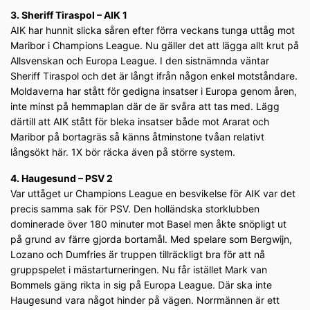
3. Sheriff Tiraspol – AIK 1
AIK har hunnit slicka såren efter förra veckans tunga uttåg mot
Maribor i Champions League. Nu gäller det att lägga allt krut på
Allsvenskan och Europa League. I den sistnämnda väntar
Sheriff Tiraspol och det är långt ifrån någon enkel motståndare.
Moldaverna har stått för gedigna insatser i Europa genom åren,
inte minst på hemmaplan där de är svåra att tas med. Lägg
därtill att AIK stått för bleka insatser både mot Ararat och
Maribor på bortagräs så känns åtminstone tvåan relativt
långsökt här. 1X bör räcka även på större system.
4. Haugesund – PSV 2
Var uttåget ur Champions League en besvikelse för AIK var det
precis samma sak för PSV. Den holländska storklubben
dominerade över 180 minuter mot Basel men åkte snöpligt ut
på grund av färre gjorda bortamål. Med spelare som Bergwijn,
Lozano och Dumfries är truppen tillräckligt bra för att nå
gruppspelet i mästarturneringen. Nu får istället Mark van
Bommels gäng rikta in sig på Europa League. Där ska inte
Haugesund vara något hinder på vägen. Norrmännen är ett