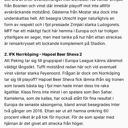
från Bosnien och vinst där innebär playoff mot inte alltför
avskräckande motstånd. Gästerna från Mostar ska dock inte
underskattas helt. Att besegra Utrecht inger naturligtvis en
form av respekt och i fjol pressade Zrinjski starka Ludogorets.
MFF har ett mäktigt facit här hemma i Europa och tar troligen
ytterligare en seger, men med tanke på hur hårt ettan streckas
är rensarkrysset ett lockande komplement på Stadion.
2. IFK Norrköping – Hapoel Beer Sheva 2
Att Peking tar sig till gruppspel i Europa League känns däremot
väldigt långsökt. Tufft motstånd redan här och vid eventuell
vinst väntar starka Feyenoord. Frågan är dock om Norrköping
tar sig till playoff? Hapoel Beer Sheva fick lämna ifrån sig tronen
som Israels bästa lag i fjol men hade innan dess tre raka
ligatitlar. Klass finns inte minst i en spelare som Ben Sahar.
Kamelerna, som de kallas, har också stått för fina resultat i
Europa de senaste säsongerna, bland annat besegrades Inter
två gånger om 2016. Ettan ser ut att hamna omkring 60
procent vilket är på tok för mycket. För de som spelar med
hjärnan är det givet att strecka från höger.